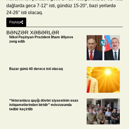
dağlarda gecə 7-12° isti, gündüz 15-20°, bəzi yerlərdə
24-26° isti olacaq.
Paylaş
BƏNZƏR XƏBƏRLƏR
Nikol Paşinyan Prezident İlham Əliyevə
zəng edib
Bazar günü 40 dərəcə isti olacaq
“Veteranlara qayğı dövlət siyasətinin əsas
istiqamətlərindən biridir” mövzusunda
tədbir keçirilib