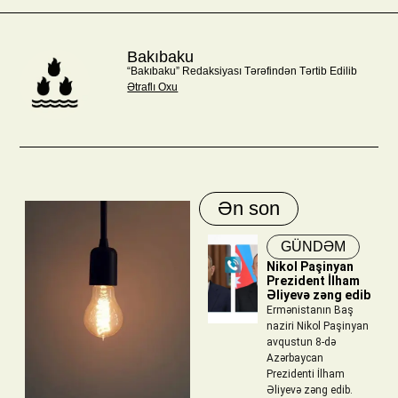
Bakıbaku
“Bakıbaku” Redaksiyası Tərəfindən Tərtib Edilib
Ətraflı Oxu
Ən son
GÜNDƏM
Nikol Paşinyan
Prezident İlham
Əliyevə zəng edib
Ermənistanın Baş
naziri Nikol Paşinyan
avqustun 8-də
Azərbaycan
Prezidenti İlham
Əliyevə zəng edib.