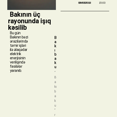
BAKIBAKU
08/08/2026
15:03
​ Bakının üç
rayonunda işıq
kəsilib
Bu gün
Bakının bəzi
B
ərazilərində
a
təmir işləri
k
ilə əlaqədar
ı
elektrik
b
enerjisinin
a
verilişində
k
fasilələr
u
yaranıb.
“
B
a
kı
b
a
k
u
”
r