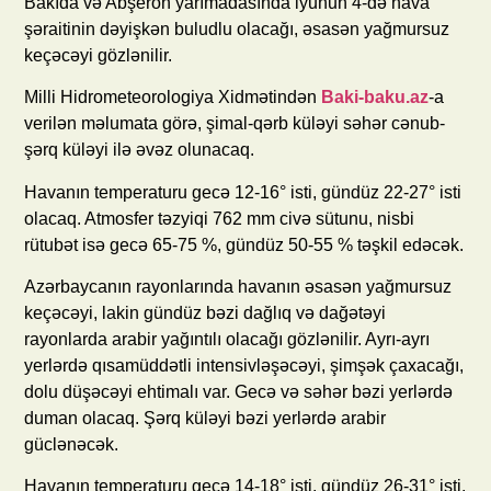
Bakıda və Abşeron yarımadasında iyunun 4-də hava
şəraitinin dəyişkən buludlu olacağı, əsasən yağmursuz
keçəcəyi gözlənilir.
Milli Hidrometeorologiya Xidmətindən
Baki-baku.az
-a
verilən məlumata görə, şimal-qərb küləyi səhər cənub-
şərq küləyi ilə əvəz olunacaq.
Havanın temperaturu gecə 12-16° isti, gündüz 22-27° isti
olacaq. Atmosfer təzyiqi 762 mm civə sütunu, nisbi
rütubət isə gecə 65-75 %, gündüz 50-55 % təşkil edəcək.
Azərbaycanın rayonlarında havanın əsasən yağmursuz
keçəcəyi, lakin gündüz bəzi dağlıq və dağətəyi
rayonlarda arabir yağıntılı olacağı gözlənilir. Ayrı-ayrı
yerlərdə qısamüddətli intensivləşəcəyi, şimşək çaxacağı,
dolu düşəcəyi ehtimalı var. Gecə və səhər bəzi yerlərdə
duman olacaq. Şərq küləyi bəzi yerlərdə arabir
güclənəcək.
Havanın temperaturu gecə 14-18° isti, gündüz 26-31° isti,