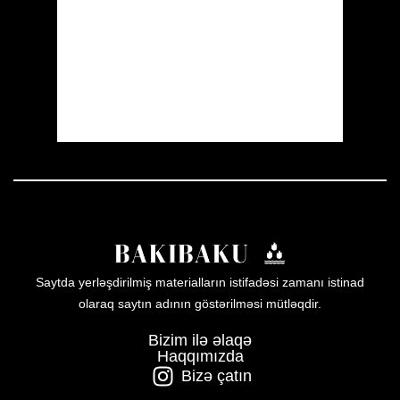
Visibility:
10 km
Sunrise:
05:53
Sunset:
19:57
36 %
1008 mb
14 mph
Weather from OpenWeatherMap
Saytda yerləşdirilmiş materialların istifadəsi zamanı istinad
olaraq saytın adının göstərilməsi mütləqdir.
Bizim ilə əlaqə
Haqqımızda
Bizə çatın