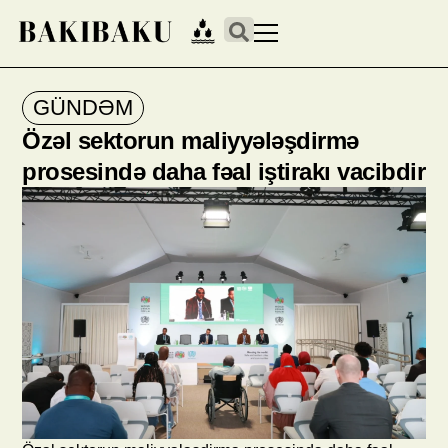
GÜNDƏM
Özəl sektorun maliyyələşdirmə
prosesində daha fəal iştirakı vacibdir