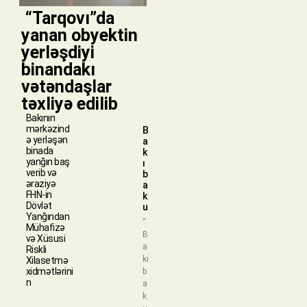
​ “Tarqovı”da
yanan obyektin
yerləşdiyi
binandakı
vətəndaşlar
təxliyə edilib
Bakının
mərkəzind
B
ə yerləşən
a
binada
k
yanğın baş
ı
verib və
b
əraziyə
a
FHN-in
k
Dövlət
u
Yanğından
“
Mühafizə
B
və Xüsusi
a
Riskli
kı
Xilasetmə
xidmətlərini
b
n
a
k