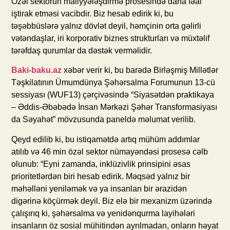
Özəl sektorun maliyyələşdirmə prosesində daha fəal
iştirak etməsi vacibdir. Biz hesab edirik ki, bu
təşəbbüslərə yalnız dövlət deyil, həmçinin orta gəlirli
vətəndaşlar, iri korporativ biznes strukturları və müxtəlif
tərəfdaş qurumlar da dəstək verməlidir.
Baki-baku.az
xəbər verir ki, bu barədə Birləşmiş Millətlər
Təşkilatının Ümumdünya Şəhərsalma Forumunun 13-cü
sessiyası (WUF13) çərçivəsində “Siyasətdən praktikaya
– Əddis-Əbəbədə İnsan Mərkəzi Şəhər Transformasiyası
da Səyahət” mövzusunda paneldə məlumat verilib.
Qeyd edilib ki, bu istiqamətdə artıq mühüm addımlar
atılıb və 46 min özəl sektor nümayəndəsi prosesə cəlb
olunub: “Eyni zamanda, inklüzivlik prinsipini əsas
prioritetlərdən biri hesab edirik. Məqsəd yalnız bir
məhəlləni yeniləmək və ya insanları bir ərazidən
digərinə köçürmək deyil. Biz elə bir mexanizm üzərində
çalışırıq ki, şəhərsalma və yenidənqurma layihələri
insanların öz sosial mühitindən ayrılmadan, onların həyat