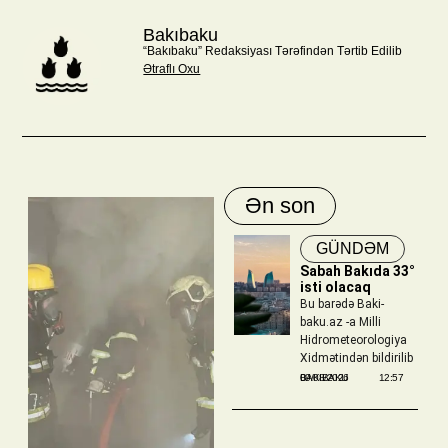
Bakıbaku
“Bakıbaku” Redaksiyası Tərəfindən Tərtib Edilib
Ətraflı Oxu
Ən son
GÜNDƏM
Sabah Bakıda 33°
isti olacaq
Bu barədə Baki-
baku.az -a Milli
Hidrometeorologiya
Xidmətindən bildirilib
BAKIBAKU
09/08/2026
12:57