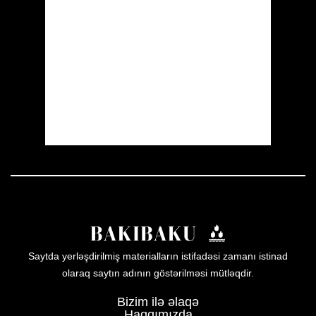
Wind Gust:
6 mph
Clouds:
65%
Visibility:
10 km
Sunrise:
05:55
Sunset:
19:55
43 %
1007 mb
6 mph
Weather from OpenWeatherMap
Saytda yerləşdirilmiş materialların istifadəsi zamanı istinad
olaraq saytın adının göstərilməsi mütləqdir.
Bizim ilə əlaqə
Haqqımızda