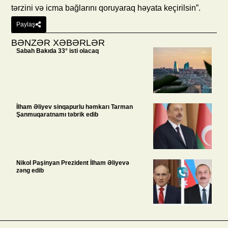
tərzini və icma bağlarını qoruyaraq həyata keçirilsin”.
Paylaş
BƏNZƏR XƏBƏRLƏR
Sabah Bakıda 33° isti olacaq
İlham Əliyev sinqapurlu həmkarı Tarman
Şanmuqaratnamı təbrik edib
Nikol Paşinyan Prezident İlham Əliyevə
zəng edib