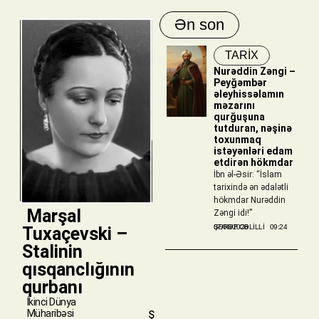
Ən son
TARİX
Nurəddin Zəngi –
Peyğəmbər
əleyhissəlamın
məzarını
qurğuşuna
tutduran, nəşinə
toxunmaq
istəyənləri edam
etdirən hökmdar
İbn əl-Əsir: “İslam
tarixində ən ədalətli
hökmdar Nurəddin
​ Marşal
Zəngi idi!”
ŞƏRƏF CƏLILLI
07/08/2026
09:24
Tuxaçevski –
Stalinin
qısqanclığının
qurbanı
İkinci Dünya
Müharibəsi
Ş