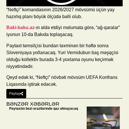
“Neftçi” komandasının 2026/2027 mövsümü üçün yay
hazırlıq planı böyük ölçüdə bəlli olub.
Baki-baku.az
-ın əldə etdiyi məlumata görə, “ağ-qaralar”
iyunun 10-da Bakıda toplaşacaq.
Paytaxt təmsilçisi bundan təxminən bir həftə sonra
Sloveniyaya yollanacaq. Yuri Vernidubun baş məşqçisi
olduğu kollektiv burada 3-4 yoxlama oyunu keçirmək
niyyətindədir.
Qeyd edək ki, “Neftçi” növbəti mövsüm UEFA Konfrans
Liqasında iştirak edəcək.
Paylaş
BƏNZƏR XƏBƏRLƏR
Paytaxtın bəzi ərazilərində qaz olmayacaq