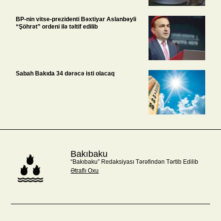
BP-nin vitse-prezidenti Bəxtiyar Aslanbəyli
“Şöhrət” ordeni ilə təltif edilib
Sabah Bakıda 34 dərəcə isti olacaq
Bakıbaku
“Bakıbaku” Redaksiyası Tərəfindən Tərtib Edilib
Ətraflı Oxu