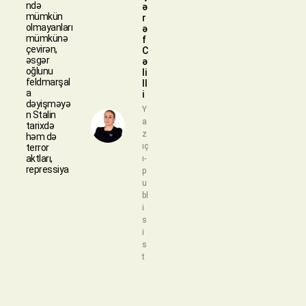
ndə
ə
mümkün
r
olmayanları
ə
mümkünə
f
çevirən,
C
əsgər
ə
oğlunu
li
feldmarşal
ll
a
i
dəyişməyə
Y
n Stalin
a
tarixdə
z
həm də
ıç
terror
aktları,
ı-
repressiya
p
u
bl
i
s
i
s
t