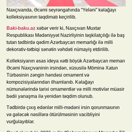
Naxçıvanda, Əcəmi seyrəngahında “Yeləni” kəlağayı
kolleksiyasının təqdimatı keçirilib.
Baki-baku.az
xəbər verir ki, Naxçıvan Muxtar
Respublikası Mədəniyyət Nazirliyinin təşkilatçılığı ilə baş
tutan tədbirdə qədim Azərbaycan memarlığı ilə milli
dekorativ-tətbiqi sənətin vəhdəti nümayiş etdirilib.
Kolleksiyanın əsas ideya xətti böyük Azərbaycan memarı
Əcəmi Naxçıvaninin irsindən, xüsusilə Möminə Xatun
Türbəsinin zəngin həndəsi ornament və
kompozisiyalarından ilhamlanıb. Kəlağayı
nümunələrində tarixi ornamentlər və milli motivlər müasir
bədii yanaşma ilə yenidən təqdim olunub.
Tədbirdə çıxış edənlər milli-mədəni irsin qorunmasının
və gələcək nəsillərə ötürülməsinin vacibliyini
vurğulayıblar.