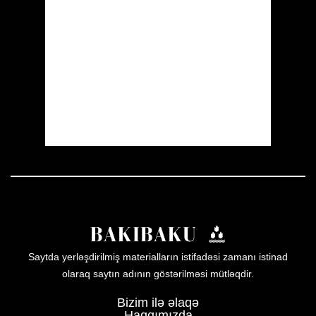
Wind Gust:
5 mph
Clouds:
0%
Visibility:
10 km
Sunrise:
05:55
Sunset:
19:55
31 %
1008 mb
5 mph
Weather from OpenWeatherMap
Saytda yerləşdirilmiş materialların istifadəsi zamanı istinad
olaraq saytın adının göstərilməsi mütləqdir.
Bizim ilə əlaqə
Haqqımızda