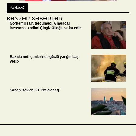
Paylaş
BƏNZƏR XƏBƏRLƏR
Görkəmli şair, tərcüməçi, Əməkdar
incəsənət xadimi Çingiz Əlioğlu vəfat edib
Bakıda neft çənlərində güclü yanğın baş
verib
Sabah Bakıda 33° isti olacaq