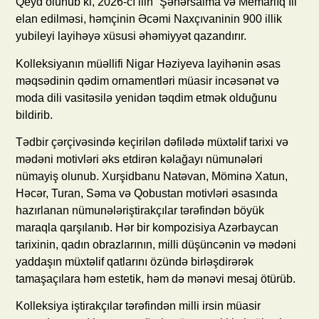
Qeyd olunub ki, 2026-cı ilin “Şəhərsalma və Memarlıq İli”
elan edilməsi, həmçinin Əcəmi Naxçıvaninin 900 illik
yubileyi layihəyə xüsusi əhəmiyyət qazandırır.
Kolleksiyanın müəllifi Nigar Həziyeva layihənin əsas
məqsədinin qədim ornamentləri müasir incəsənət və
moda dili vasitəsilə yenidən təqdim etmək olduğunu
bildirib.
Tədbir çərçivəsində keçirilən dəfilədə müxtəlif tarixi və
mədəni motivləri əks etdirən kəlağayı nümunələri
nümayiş olunub. Xurşidbanu Natəvan, Möminə Xatun,
Həcər, Turan, Səma və Qobustan motivləri əsasında
hazırlanan nümunələriştirakçılar tərəfindən böyük
maraqla qarşılanıb. Hər bir kompozisiya Azərbaycan
tarixinin, qadın obrazlarının, milli düşüncənin və mədəni
yaddaşın müxtəlif qatlarını özündə birləşdirərək
tamaşaçılara həm estetik, həm də mənəvi mesaj ötürüb.
Kolleksiya iştirakçılar tərəfindən milli irsin müasir