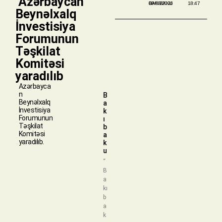
​ Azərbaycan
BAKIBAKU
09/08/2026
18:47
Beynəlxalq
İnvestisiya
Forumunun
Təşkilat
Komitəsi
yaradılıb
Azərbayca
n
B
Beynəlxalq
a
İnvestisiya
k
Forumunun
ı
Təşkilat
b
Komitəsi
a
yaradılıb.
k
u
“
B
a
kı
b
a
k