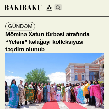
GÜNDƏM
Möminə Xatun türbəsi ətrafında
“Yeləni” kəlağayı kolleksiyası
təqdim olunub