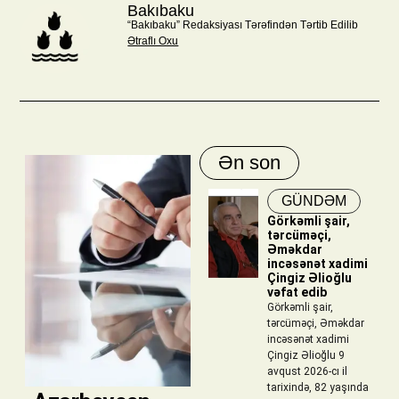
Bakıbaku
“Bakıbaku” Redaksiyası Tərəfindən Tərtib Edilib
Ətraflı Oxu
Ən son
GÜNDƏM
Görkəmli şair,
tərcüməçi,
Əməkdar
incəsənət xadimi
Çingiz Əlioğlu
vəfat edib
Görkəmli şair,
tərcüməçi, Əməkdar
incəsənət xadimi
Çingiz Əlioğlu 9
avqust 2026-cı il
tarixində, 82 yaşında