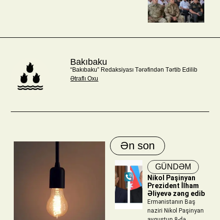
Bakıbaku
“Bakıbaku” Redaksiyası Tərəfindən Tərtib Edilib
Ətraflı Oxu
Ən son
GÜNDƏM
Nikol Paşinyan
Prezident İlham
Əliyevə zəng edib
Ermənistanın Baş
naziri Nikol Paşinyan
avqustun 8-də