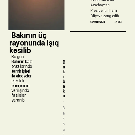
Azərbaycan
Prezidenti İlham
Əliyevə zəng edib.
BAKIBAKU
08/08/2026
15:03
​ Bakının üç
rayonunda işıq
kəsilib
Bu gün
Bakının bəzi
B
ərazilərində
a
təmir işləri
k
ilə əlaqədar
ı
elektrik
b
enerjisinin
a
verilişində
k
fasilələr
u
yaranıb.
“
B
a
kı
b
a