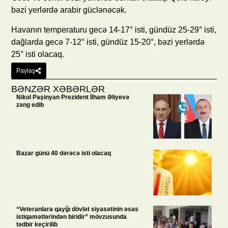
bəzi yerlərdə arabir güclənəcək.
Havanın temperaturu gecə 14-17° isti, gündüz 25-29° isti,
dağlarda gecə 7-12° isti, gündüz 15-20°, bəzi yerlərdə
25° isti olacaq.
Paylaş
BƏNZƏR XƏBƏRLƏR
Nikol Paşinyan Prezident İlham Əliyevə
zəng edib
Bazar günü 40 dərəcə isti olacaq
“Veteranlara qayğı dövlət siyasətinin əsas
istiqamətlərindən biridir” mövzusunda
tədbir keçirilib