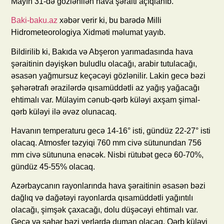
Mayın 31-də gözlənilən hava şəraiti açıqlanıb.
Baki-baku.az
xəbər verir ki, bu barədə Milli
Hidrometeorologiya Xidməti məlumat yayıb.
Bildirilib ki, Bakıda və Abşeron yarımadasında hava
şəraitinin dəyişkən buludlu olacağı, arabir tutulacağı,
əsasən yağmursuz keçəcəyi gözlənilir. Lakin gecə bəzi
şəhərətrafı ərazilərdə qısamüddətli az yağış yağacağı
ehtimalı var. Mülayim cənub-qərb küləyi axşam şimal-
qərb küləyi ilə əvəz olunacaq.
Havanın temperaturu gecə 14-16° isti, gündüz 22-27° isti
olacaq. Atmosfer təzyiqi 760 mm civə sütunundan 756
mm civə sütununa enəcək. Nisbi rütubət gecə 60-70%,
gündüz 45-55% olacaq.
Azərbaycanın rayonlarında hava şəraitinin əsasən bəzi
dağlıq və dağətəyi rayonlarda qısamüddətli yağıntılı
olacağı, şimşək çaxacağı, dolu düşəcəyi ehtimalı var.
Gecə və səhər bəzi yerlərdə duman olacaq. Qərb küləyi