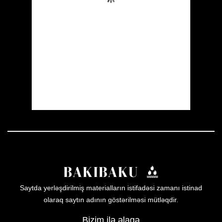
Wind Gust:
3 mph
Clouds:
5%
Visibility:
10 km
Sunrise:
05:54
Sunset:
19:56
48 %
1009 mb
3 mph
Weather from OpenWeatherMap
Saytda yerləşdirilmiş materialların istifadəsi zamanı istinad
olaraq saytın adının göstərilməsi mütləqdir.
Bizim ilə əlaqə