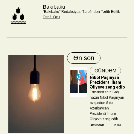
Bakıbaku
“Bakıbaku” Redaksiyası Tərəfindən Tərtib Edilib
Ətraflı Oxu
Ən son
GÜNDƏM
Nikol Paşinyan
Prezident İlham
Əliyevə zəng edib
Ermənistanın Baş
naziri Nikol Paşinyan
avqustun 8-də
Azərbaycan
Prezidenti İlham
Əliyevə zəng edib.
BAKIBAKU
08/08/2026
15:03