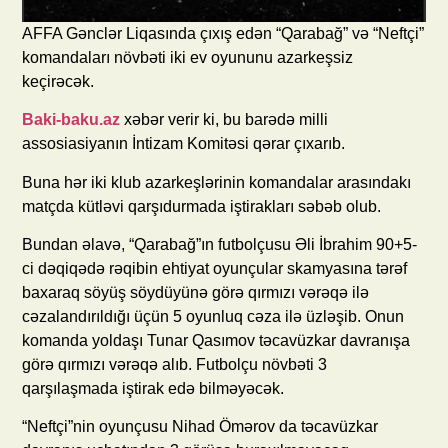
AFFA Gənclər Liqasında çıxış edən “Qarabağ” və “Neftçi”
komandaları növbəti iki ev oyununu azarkeşsiz
keçirəcək.
Baki-baku.az
xəbər verir ki, bu barədə milli
assosiasiyanın İntizam Komitəsi qərar çıxarıb.
Buna hər iki klub azarkeşlərinin komandalar arasındakı
matçda kütləvi qarşıdurmada iştirakları səbəb olub.
Bundan əlavə, “Qarabağ”ın futbolçusu Əli İbrahim 90+5-
ci dəqiqədə rəqibin ehtiyat oyunçular skamyasına tərəf
baxaraq söyüş söydüyünə görə qırmızı vərəqə ilə
cəzalandırıldığı üçün 5 oyunluq cəza ilə üzləşib. Onun
komanda yoldaşı Tunar Qasımov təcavüzkar davranışa
görə qırmızı vərəqə alıb. Futbolçu növbəti 3
qarşılaşmada iştirak edə bilməyəcək.
“Neftçi”nin oyunçusu Nihad Ömərov da təcavüzkar