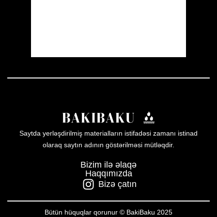
Sunset:
19:56
48 %
1009 mb
3 mph
Weather from OpenWeatherMap
Saytda yerləşdirilmiş materialların istifadəsi zamanı istinad
olaraq saytın adının göstərilməsi mütləqdir.
Bizim ilə əlaqə
Haqqımızda
Bizə çatın
Bütün hüquqlar qorunur © BakiBaku 2025