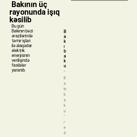
​ Bakının üç
rayonunda işıq
kəsilib
Bu gün
Bakının bəzi
B
ərazilərində
a
təmir işləri
k
ilə əlaqədar
ı
elektrik
b
enerjisinin
a
verilişində
k
fasilələr
u
yaranıb.
“
B
a
kı
b
a
k
u
”
r
e
d