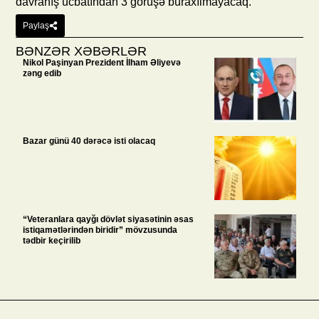
davranış ucbatından 3 görüşə buraxılmayacaq.
Paylaş
BƏNZƏR XƏBƏRLƏR
Nikol Paşinyan Prezident İlham Əliyevə
zəng edib
Bazar günü 40 dərəcə isti olacaq
“Veteranlara qayğı dövlət siyasətinin əsas
istiqamətlərindən biridir” mövzusunda
tədbir keçirilib