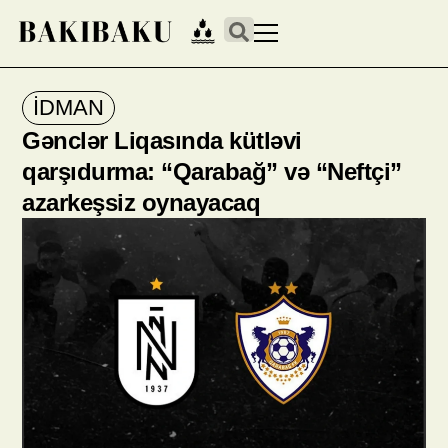
İDMAN
Gənclər Liqasında kütləvi
qarşıdurma: “Qarabağ” və “Neftçi”
azarkeşsiz oynayacaq