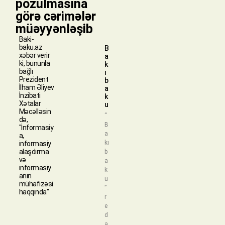
pozulmasına
görə cərimələr
müəyyənləşib
Baki-
baku.az
B
xəbər verir
a
ki, bununla
k
bağlı
ı
Prezident
b
İlham Əliyev
a
İnzibati
k
Xətalar
u
Məcəlləsin
“
də,
B
"İnformasiy
a
a,
kı
informasiy
alaşdırma
b
və
a
informasiy
k
anın
u
mühafizəsi
”
haqqında"
r
e
d
a