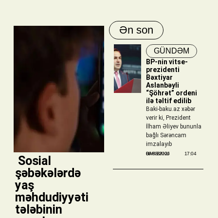
Ən son
GÜNDƏM
BP-nin vitse-
prezidenti
Bəxtiyar
Aslanbəyli
“Şöhrət” ordeni
ilə təltif edilib
Baki-baku.az xəbər
verir ki, Prezident
İlham Əliyev bununla
bağlı Sərəncam
imzalayıb
BAKIBAKU
06/08/2026
17:04
​ Sosial
şəbəkələrdə
yaş
məhdudiyyəti
tələbinin