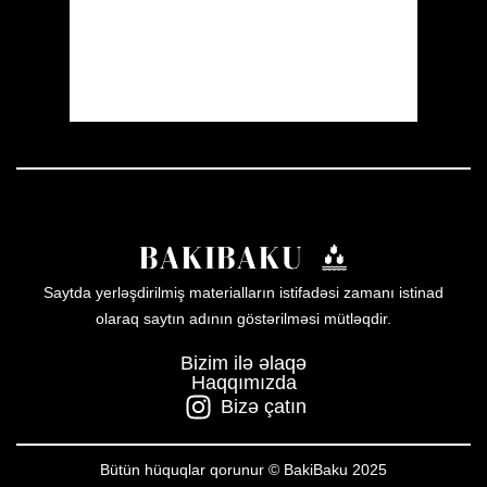
Sunset:
20:00
24 %
1010 mb
18 mph
Weather from OpenWeatherMap
Saytda yerləşdirilmiş materialların istifadəsi zamanı istinad
olaraq saytın adının göstərilməsi mütləqdir.
Bizim ilə əlaqə
Haqqımızda
Bizə çatın
Bütün hüquqlar qorunur © BakiBaku 2025