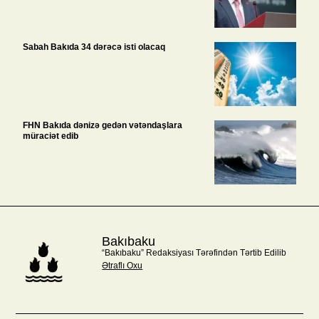
Sabah Bakıda 34 dərəcə isti olacaq
FHN Bakıda dənizə gedən vətəndaşlara
müraciət edib
Bakıbaku
“Bakıbaku” Redaksiyası Tərəfindən Tərtib Edilib
Ətraflı Oxu