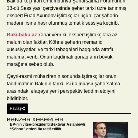
Bakıda keçirilən Ümumdünya Şəhərsalma Forumunun
13-cü Sessiyası çərçivəsində şəhər tarixi üzrə tanınmış
ekspert Fuad Axundov iştirakçılar üçün İçərişəhərin
mədəni irsinə həsr olunmuş tematik sessiya keçirib.
Baki-baku.az
xəbər verir ki, ekspert iştirakçılara az
məlum olan faktlar, Köhnə şəhərin memarlıq
xüsusiyyətləri və tarixi təbəqələri haqqında ətraflı
məlumat verib. Onun təqdimatı qonaqların böyük
marağına səbəb olub.
Qeyri-rəsmi mühazirənin sonunda iştirakçılar onun
təqdimatının Bakının tarixi irsi ilə müasir şəhərsalma
arasındakı əlaqəyə yeni perspektiv təqdim etdiyini
bildiriblər.
Paylaş
BƏNZƏR XƏBƏRLƏR
BP-nin vitse-prezidenti Bəxtiyar Aslanbəyli
“Şöhrət” ordeni ilə təltif edilib