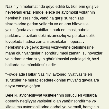
Nazirliyin məlumatında qeyd edilib ki, tikililərin giriş və
həyətyanı ərazilərində, eləcə də avtomobil yollarının
hərəkət hissəsində, yanğına qarşı su təchizatı
sistemlərinə gedən yollarda və onların bilavasitə
yaxınlığında avtomobillərin park edilməsi, habelə
parklama ərazilərindəki nizamsızlıq və pərakəndəlik
fövqəladə hadisə zamanı texnikaların operativ
hərəkətinə və çevik döyüş vəziyyətinə gətirilməsinə
mane olur, yanğınların söndürülməsi zamanı su hovuzları
və hidrantlardan suyun götürülməsini çətinləşdirir, bəzi
hallarda isə mümkünsüz edir:
“Fövqəladə Hallar Nazirliyi avtonəqliyyat vasitələri
sürücülərinə müraciət edərək onları müvafiq qaydalara
riayət etməyə çağırır.
Belə ki, avtonəqliyyat vasitələrinin sürücüləri yollarda
operativ nəqliyyat vasitələri olan yanğınsöndürmə və
xilasetmə avtomobillərinə dərhal yol verməli, həmçinin