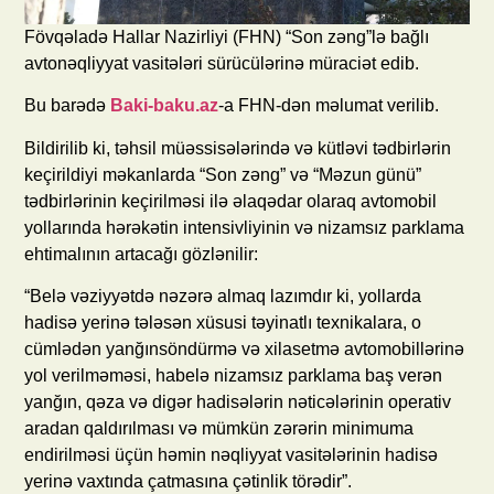
Fövqəladə Hallar Nazirliyi (FHN) “Son zəng”lə bağlı
avtonəqliyyat vasitələri sürücülərinə müraciət edib.
Bu barədə
Baki-baku.az
-a FHN-dən məlumat verilib.
Bildirilib ki, təhsil müəssisələrində və kütləvi tədbirlərin
keçirildiyi məkanlarda “Son zəng” və “Məzun günü”
tədbirlərinin keçirilməsi ilə əlaqədar olaraq avtomobil
yollarında hərəkətin intensivliyinin və nizamsız parklama
ehtimalının artacağı gözlənilir:
“Belə vəziyyətdə nəzərə almaq lazımdır ki, yollarda
hadisə yerinə tələsən xüsusi təyinatlı texnikalara, o
cümlədən yanğınsöndürmə və xilasetmə avtomobillərinə
yol verilməməsi, habelə nizamsız parklama baş verən
yanğın, qəza və digər hadisələrin nəticələrinin operativ
aradan qaldırılması və mümkün zərərin minimuma
endirilməsi üçün həmin nəqliyyat vasitələrinin hadisə
yerinə vaxtında çatmasına çətinlik törədir”.