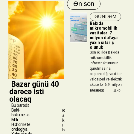
Ən son
GÜNDƏM
Bakıda
mikromobillik
vasitələri 7
milyon dəfəyə
yaxın sifariş
olunub
Son iki ildə Bakıda
mikromobillik
infrastrukturunun
qurulmasına
başlanıldığı vaxtdan
velosiped və elektrikli
​ Bazar günü 40
skuterlər 6,9 milyon
dərəcə isti
BAKIBAKU
10/08/2026
11:40
olacaq
Bu barədə
Baki-
B
baku.az -a
a
Milli
k
Hidromete
ı
orologiya
b
Xidmətində