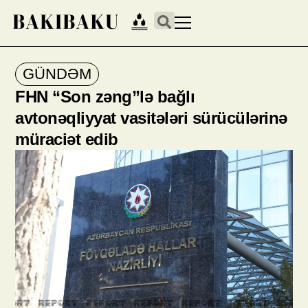
GÜNDƏM
FHN “Son zəng”lə bağlı
avtonəqliyyat vasitələri sürücülərinə
müraciət edib