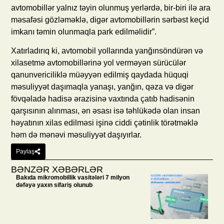
avtomobillər yalnız təyin olunmuş yerlərdə, bir-biri ilə ara
məsafəsi gözləməklə, digər avtomobillərin sərbəst keçid
imkanı təmin olunmaqla park edilməlidir”.
Xatırladırıq ki, avtomobil yollarında yanğınsöndürən və
xilasetmə avtomobillərinə yol verməyən sürücülər
qanunvericiliklə müəyyən edilmiş qaydada hüquqi
məsuliyyət daşımaqla yanaşı, yanğın, qəza və digər
fövqəladə hadisə ərazisinə vaxtında çatıb hadisənin
qarşısının alınması, ən əsası isə təhlükədə olan insan
həyatının xilas edilməsi işinə ciddi çətinlik törətməklə
həm də mənəvi məsuliyyət daşıyırlar.
Paylaş
BƏNZƏR XƏBƏRLƏR
Bakıda mikromobillik vasitələri 7 milyon
dəfəyə yaxın sifariş olunub