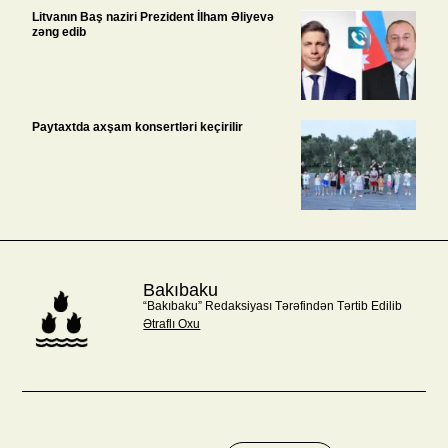
Litvanın Baş naziri Prezident İlham Əliyevə
zəng edib
Paytaxtda axşam konsertləri keçirilir
Bakıbaku
“Bakıbaku” Redaksiyası Tərəfindən Tərtib Edilib
Ətraflı Oxu