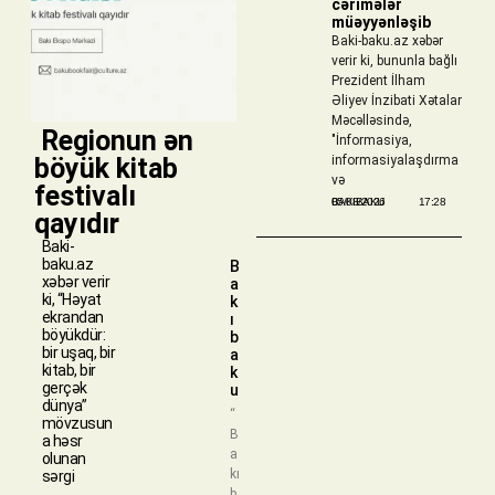
cərimələr
müəyyənləşib
Baki-baku.az xəbər
verir ki, bununla bağlı
Prezident İlham
Əliyev İnzibati Xətalar
Məcəlləsində,
​ Regionun ən
"İnformasiya,
böyük kitab
informasiyalaşdırma
və
festivalı
BAKIBAKU
05/08/2026
17:28
qayıdır
Baki-
baku.az
B
xəbər verir
a
ki, “Həyat
k
ekrandan
ı
böyükdür:
b
bir uşaq, bir
a
kitab, bir
k
gerçək
u
dünya”
“
mövzusun
B
a həsr
a
olunan
kı
sərgi
b