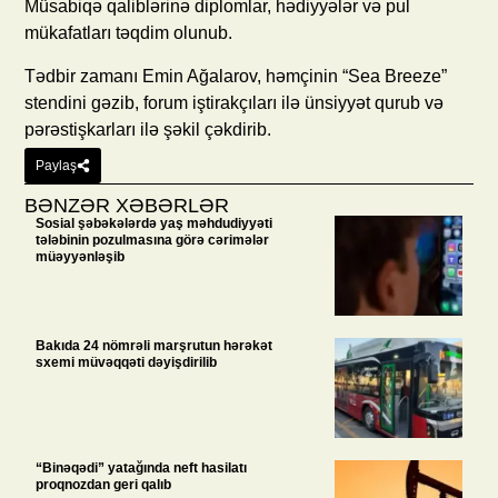
Müsabiqə qaliblərinə diplomlar, hədiyyələr və pul
mükafatları təqdim olunub.
Tədbir zamanı Emin Ağalarov, həmçinin “Sea Breeze”
stendini gəzib, forum iştirakçıları ilə ünsiyyət qurub və
pərəstişkarları ilə şəkil çəkdirib.
Paylaş
BƏNZƏR XƏBƏRLƏR
Sosial şəbəkələrdə yaş məhdudiyyəti
tələbinin pozulmasına görə cərimələr
müəyyənləşib
Bakıda 24 nömrəli marşrutun hərəkət
sxemi müvəqqəti dəyişdirilib
“Binəqədi” yatağında neft hasilatı
proqnozdan geri qalıb