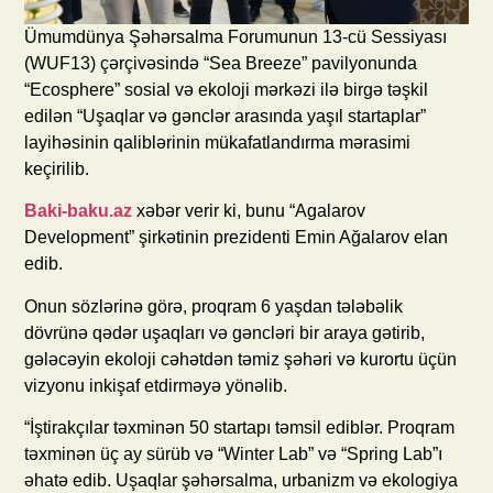
Ümumdünya Şəhərsalma Forumunun 13-cü Sessiyası
(WUF13) çərçivəsində “Sea Breeze” pavilyonunda
“Ecosphere” sosial və ekoloji mərkəzi ilə birgə təşkil
edilən “Uşaqlar və gənclər arasında yaşıl startaplar”
layihəsinin qaliblərinin mükafatlandırma mərasimi
keçirilib.
Baki-baku.az
xəbər verir ki, bunu “Agalarov
Development” şirkətinin prezidenti Emin Ağalarov elan
edib.
Onun sözlərinə görə, proqram 6 yaşdan tələbəlik
dövrünə qədər uşaqları və gəncləri bir araya gətirib,
gələcəyin ekoloji cəhətdən təmiz şəhəri və kurortu üçün
vizyonu inkişaf etdirməyə yönəlib.
“İştirakçılar təxminən 50 startapı təmsil ediblər. Proqram
təxminən üç ay sürüb və “Winter Lab” və “Spring Lab”ı
əhatə edib. Uşaqlar şəhərsalma, urbanizm və ekologiya