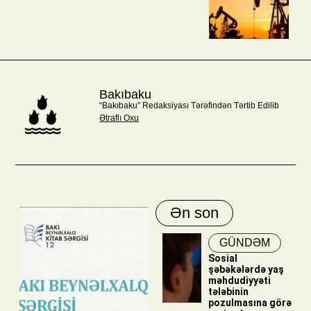
Bakıbaku
“Bakıbaku” Redaksiyası Tərəfindən Tərtib Edilib
Ətraflı Oxu
Ən son
GÜNDƏM
Sosial
şəbəkələrdə yaş
məhdudiyyəti
tələbinin
pozulmasına görə