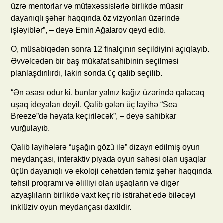
üzrə mentorlar və mütəxəssislərlə birlikdə müasir
dayanıqlı şəhər haqqında öz vizyonları üzərində
işləyiblər”, – deyə Emin Ağalarov qeyd edib.
O, müsabiqədən sonra 12 finalçının seçildiyini açıqlayıb.
Əvvəlcədən bir baş mükafat sahibinin seçilməsi
planlaşdırılırdı, lakin sonda üç qalib seçilib.
“Ən əsası odur ki, bunlar yalnız kağız üzərində qalacaq
uşaq ideyaları deyil. Qalib gələn üç layihə “Sea
Breeze”də həyata keçiriləcək”, – deyə sahibkar
vurğulayıb.
Qalib layihələrə “uşağın gözü ilə” dizayn edilmiş oyun
meydançası, interaktiv piyada oyun sahəsi olan uşaqlar
üçün dayanıqlı və ekoloji cəhətdən təmiz şəhər haqqında
təhsil proqramı və əlilliyi olan uşaqların və digər
azyaşlıların birlikdə vaxt keçirib istirahət edə biləcəyi
inklüziv oyun meydançası daxildir.