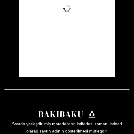
Aydın Səma
Wind Gust:
4 mph
Clouds:
8%
Visibility:
10 km
Sunrise:
05:51
Sunset:
20:00
47 %
1012 mb
4 mph
Weather from OpenWeatherMap
Saytda yerləşdirilmiş materialların istifadəsi zamanı istinad
olaraq saytın adının göstərilməsi mütləqdir.