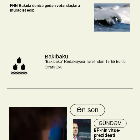
FHN Bakıda dənizə gedən vətəndaşlara
müraciət edib
Bakıbaku
“Bakıbaku” Redaksiyası Tərəfindən Tərtib Edilib
Ətraflı Oxu
Ən son
GÜNDƏM
BP-nin vitse-
prezidenti