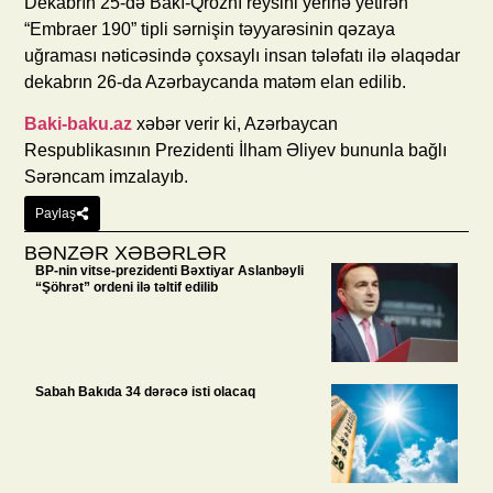
Dekabrın 25-də Bakı-Qroznı reysini yerinə yetirən
“Embraer 190” tipli sərnişin təyyarəsinin qəzaya
uğraması nəticəsində çoxsaylı insan tələfatı ilə əlaqədar
dekabrın 26-da Azərbaycanda matəm elan edilib.
Baki-baku.az
xəbər verir ki, Azərbaycan
Respublikasının Prezidenti İlham Əliyev bununla bağlı
Sərəncam imzalayıb.
Paylaş
BƏNZƏR XƏBƏRLƏR
BP-nin vitse-prezidenti Bəxtiyar Aslanbəyli
“Şöhrət” ordeni ilə təltif edilib
Sabah Bakıda 34 dərəcə isti olacaq