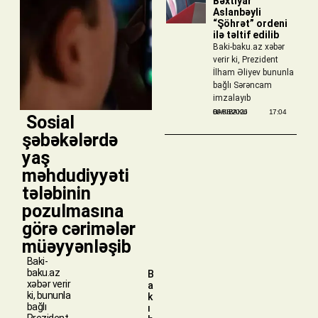
Bəxtiyar
Aslanbəyli
“Şöhrət” ordeni
ilə təltif edilib
Baki-baku.az xəbər
verir ki, Prezident
İlham Əliyev bununla
bağlı Sərəncam
imzalayıb
BAKIBAKU
06/08/2026
17:04
​ Sosial
şəbəkələrdə
yaş
məhdudiyyəti
tələbinin
pozulmasına
görə cərimələr
müəyyənləşib
Baki-
baku.az
B
xəbər verir
a
ki, bununla
k
bağlı
ı
Prezident