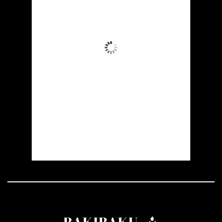
40
°C
Az Buludlu
Wind Gust:
13 mph
Clouds:
13%
Visibility:
10 km
Sunrise:
05:54
Sunset:
19:56
21 %
1004 mb
12 mph
Weather from OpenWeatherMap