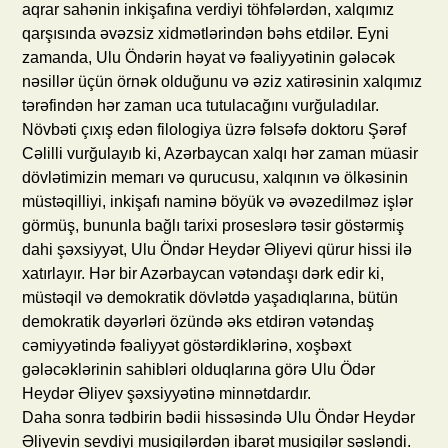
aqrar sahənin inkişafına verdiyi töhfələrdən, xalqımız
qarşısında əvəzsiz xidmətlərindən bəhs etdilər. Eyni
zamanda, Ulu Öndərin həyat və fəaliyyətinin gələcək
nəsillər üçün örnək olduğunu və əziz xatirəsinin xalqımız
tərəfindən hər zaman uca tutulacağını vurğuladılar.
Növbəti çıxış edən filologiya üzrə fəlsəfə doktoru Şərəf
Cəlilli vurğulayıb ki, Azərbaycan xalqı hər zaman müasir
dövlətimizin memarı və qurucusu, xalqının və ölkəsinin
müstəqilliyi, inkişafı naminə böyük və əvəzedilməz işlər
görmüş, bununla bağlı tarixi proseslərə təsir göstərmiş
dahi şəxsiyyət, Ulu Öndər Heydər Əliyevi qürur hissi ilə
xatırlayır. Hər bir Azərbaycan vətəndaşı dərk edir ki,
müstəqil və demokratik dövlətdə yaşadıqlarına, bütün
demokratik dəyərləri özündə əks etdirən vətəndaş
cəmiyyətində fəaliyyət göstərdiklərinə, xoşbəxt
gələcəklərinin sahibləri olduqlarına görə Ulu Ödər
Heydər Əliyev şəxsiyyətinə minnətdardır.
Daha sonra tədbirin bədii hissəsində Ulu Öndər Heydər
Əliyevin sevdiyi musiqilərdən ibarət musiqilər səsləndi.