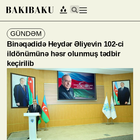
GÜNDƏM
Binəqədidə Heydər Əliyevin 102-ci
ildönümünə həsr olunmuş tədbir
keçirilib