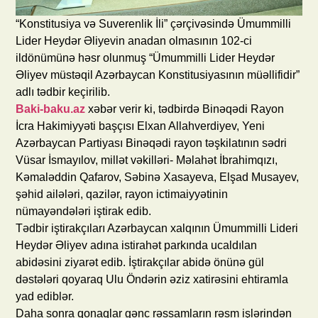
“Konstitusiya və Suverenlik İli” çərçivəsində Ümummilli
Lider Heydər Əliyevin anadan olmasının 102-ci
ildönümünə həsr olunmuş “Ümummilli Lider Heydər
Əliyev müstəqil Azərbaycan Konstitusiyasının müəllifidir”
adlı tədbir keçirilib.
Baki-baku.az
xəbər verir ki, tədbirdə Binəqədi Rayon
İcra Hakimiyyəti başçısı Elxan Allahverdiyev, Yeni
Azərbaycan Partiyası Binəqədi rayon təşkilatının sədri
Vüsar İsmayılov, millət vəkilləri- Məlahət İbrahimqızı,
Kəmaləddin Qafarov, Səbinə Xasayeva, Elşad Musayev,
şəhid ailələri, qazilər, rayon ictimaiyyətinin
nümayəndələri iştirak edib.
Tədbir iştirakçıları Azərbaycan xalqının Ümummilli Lideri
Heydər Əliyev adına istirahət parkında ucaldılan
abidəsini ziyarət edib. İştirakçılar abidə önünə gül
dəstələri qoyaraq Ulu Öndərin əziz xatirəsini ehtiramla
yad ediblər.
Daha sonra qonaqlar gənc rəssamların rəsm işlərindən