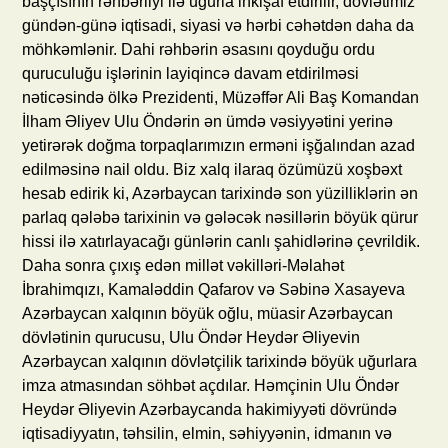
başçısının rəhbərliyi ilə uğurla inkişaf etdirilir, dövlətimiz
gündən-günə iqtisadi, siyasi və hərbi cəhətdən daha da
möhkəmlənir. Dahi rəhbərin əsasını qoyduğu ordu
quruculuğu işlərinin layiqincə davam etdirilməsi
nəticəsində ölkə Prezidenti, Müzəffər Ali Baş Komandan
İlham Əliyev Ulu Öndərin ən ümdə vəsiyyətini yerinə
yetirərək doğma torpaqlarımızın erməni işğalından azad
edilməsinə nail oldu. Biz xalq ilaraq özümüzü xoşbəxt
hesab edirik ki, Azərbaycan tarixində son yüzilliklərin ən
parlaq qələbə tarixinin və gələcək nəsillərin böyük qürur
hissi ilə xatırlayacağı günlərin canlı şahidlərinə çevrildik.
Daha sonra çıxış edən millət vəkilləri-Məlahət
İbrahimqızı, Kamaləddin Qafarov və Səbinə Xasayeva
Azərbaycan xalqının böyük oğlu, müasir Azərbaycan
dövlətinin qurucusu, Ulu Öndər Heydər Əliyevin
Azərbaycan xalqının dövlətçilik tarixində böyük uğurlara
imza atmasından söhbət açdılar. Həmçinin Ulu Öndər
Heydər Əliyevin Azərbaycanda hakimiyyəti dövründə
iqtisadiyyatın, təhsilin, elmin, səhiyyənin, idmanın və