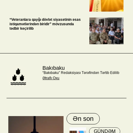
“Veteranlara qayğı dövlət siyasətinin əsas
istiqamətlərindən biridir” mövzusunda
tədbir keçirilib
Bakıbaku
“Bakıbaku” Redaksiyası Tərəfindən Tərtib Edilib
Ətraflı Oxu
Ən son
GÜNDƏM