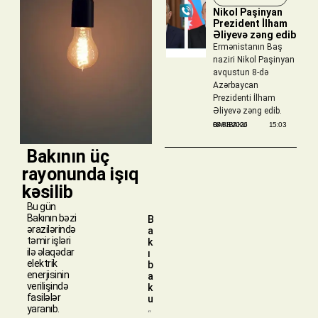
Nikol Paşinyan
Prezident İlham
Əliyevə zəng edib
Ermənistanın Baş
naziri Nikol Paşinyan
avqustun 8-də
Azərbaycan
Prezidenti İlham
Əliyevə zəng edib.
BAKIBAKU
08/08/2026
15:03
​ Bakının üç
rayonunda işıq
kəsilib
Bu gün
Bakının bəzi
B
ərazilərində
a
təmir işləri
k
ilə əlaqədar
ı
elektrik
b
enerjisinin
a
verilişində
k
fasilələr
u
yaranıb.
“