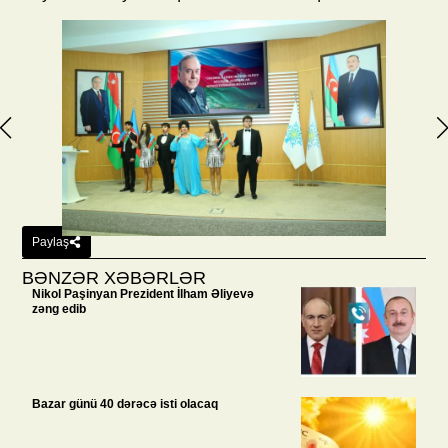
Paylaş
BƏNZƏR XƏBƏRLƏR
Nikol Paşinyan Prezident İlham Əliyevə
zəng edib
Bazar günü 40 dərəcə isti olacaq