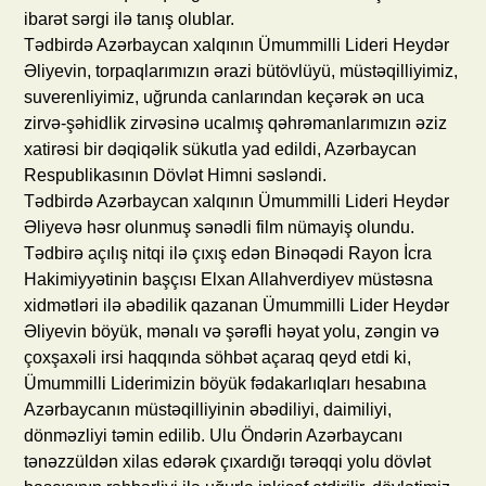
ibarət sərgi ilə tanış olublar.
Tədbirdə Azərbaycan xalqının Ümummilli Lideri Heydər
Əliyevin, torpaqlarımızın ərazi bütövlüyü, müstəqilliyimiz,
suverenliyimiz, uğrunda canlarından keçərək ən uca
zirvə-şəhidlik zirvəsinə ucalmış qəhrəmanlarımızın əziz
xatirəsi bir dəqiqəlik sükutla yad edildi, Azərbaycan
Respublikasının Dövlət Himni səsləndi.
Tədbirdə Azərbaycan xalqının Ümummilli Lideri Heydər
Əliyevə həsr olunmuş sənədli film nümayiş olundu.
Tədbirə açılış nitqi ilə çıxış edən Binəqədi Rayon İcra
Hakimiyyətinin başçısı Elxan Allahverdiyev müstəsna
xidmətləri ilə əbədilik qazanan Ümummilli Lider Heydər
Əliyevin böyük, mənalı və şərəfli həyat yolu, zəngin və
çoxşaxəli irsi haqqında söhbət açaraq qeyd etdi ki,
Ümummilli Liderimizin böyük fədakarlıqları hesabına
Azərbaycanın müstəqilliyinin əbədiliyi, daimiliyi,
dönməzliyi təmin edilib. Ulu Öndərin Azərbaycanı
tənəzzüldən xilas edərək çıxardığı tərəqqi yolu dövlət