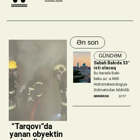
Ən son
GÜNDƏM
Sabah Bakıda 33°
isti olacaq
Bu barədə Baki-
baku.az -a Milli
Hidrometeorologiya
Xidmətindən bildirilib
BAKIBAKU
09/08/2026
12:57
​ “Tarqovı”da
yanan obyektin