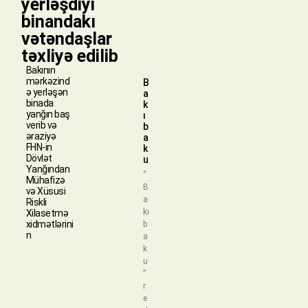
yerləşdiyi
binandakı
vətəndaşlar
təxliyə edilib
Bakının
mərkəzind
B
ə yerləşən
a
binada
k
yanğın baş
ı
verib və
b
əraziyə
a
FHN-in
k
Dövlət
u
Yanğından
“
Mühafizə
B
və Xüsusi
a
Riskli
kı
Xilasetmə
xidmətlərini
b
n
a
k
u
”
r
e