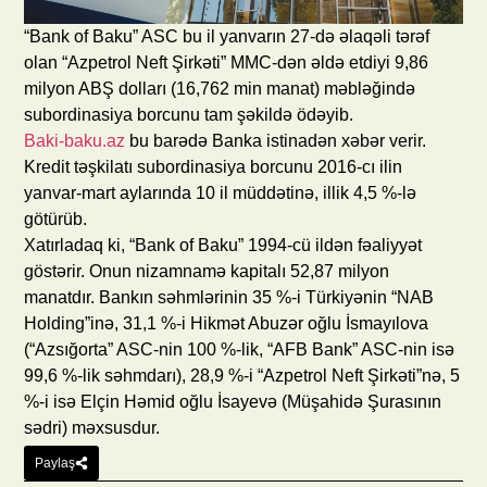
“Bank of Baku” ASC bu il yanvarın 27-də əlaqəli tərəf
olan “Azpetrol Neft Şirkəti” MMC-dən əldə etdiyi 9,86
milyon ABŞ dolları (16,762 min manat) məbləğində
subordinasiya borcunu tam şəkildə ödəyib.
Baki-baku.az
bu barədə Banka istinadən xəbər verir.
Kredit təşkilatı subordinasiya borcunu 2016-cı ilin
yanvar-mart aylarında 10 il müddətinə, illik 4,5 %-lə
götürüb.
Xatırladaq ki, “Bank of Baku” 1994-cü ildən fəaliyyət
göstərir. Onun nizamnamə kapitalı 52,87 milyon
manatdır. Bankın səhmlərinin 35 %-i Türkiyənin “NAB
Holding”inə, 31,1 %-i Hikmət Abuzər oğlu İsmayılova
(“Azsığorta” ASC-nin 100 %-lik, “AFB Bank” ASC-nin isə
99,6 %-lik səhmdarı), 28,9 %-i “Azpetrol Neft Şirkəti”nə, 5
%-i isə Elçin Həmid oğlu İsayevə (Müşahidə Şurasının
sədri) məxsusdur.
Paylaş