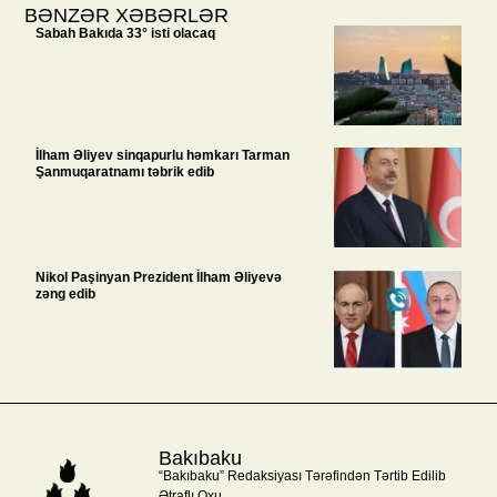
BƏNZƏR XƏBƏRLƏR
Sabah Bakıda 33° isti olacaq
İlham Əliyev sinqapurlu həmkarı Tarman
Şanmuqaratnamı təbrik edib
Nikol Paşinyan Prezident İlham Əliyevə
zəng edib
Bakıbaku
“Bakıbaku” Redaksiyası Tərəfindən Tərtib Edilib
Ətraflı Oxu