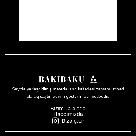
Sunrise:
05:55
Sunset:
19:55
43 %
1007 mb
6 mph
Weather from OpenWeatherMap
Saytda yerləşdirilmiş materialların istifadəsi zamanı istinad
olaraq saytın adının göstərilməsi mütləqdir.
Bizim ilə əlaqə
Haqqımızda
Bizə çatın