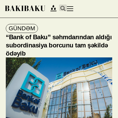
GÜNDƏM
“Bank of Baku” səhmdarından aldığı
subordinasiya borcunu tam şəkildə
ödəyib