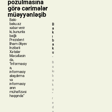
pozulmasına
görə cərimələr
müəyyənləşib
Baki-
baku.az
B
xəbər verir
a
ki, bununla
k
bağlı
ı
Prezident
b
İlham Əliyev
a
İnzibati
k
Xətalar
u
Məcəlləsin
“
də,
B
"İnformasiy
a
a,
kı
informasiy
alaşdırma
b
və
a
informasiy
k
anın
u
mühafizəsi
”
haqqında"
r
e
d
a