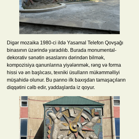
Digər mozaika 1980-ci ildə Yasamal Telefon Qovşağı
binasının üzərində yaradılıb. Burada monumental-
dekorativ sənətin əsaslarını dərindən bilmək,
kompozisiya qanunlarına yiyələnmək, rəng və forma
hissi və ən başlıcası, texniki üsulların mükəmməlliyi
müşahidə olunur. Bu panno ilk baxışdan tamaşaçıların
diqqətini cəlb edir, yaddaşlarda iz qoyur.