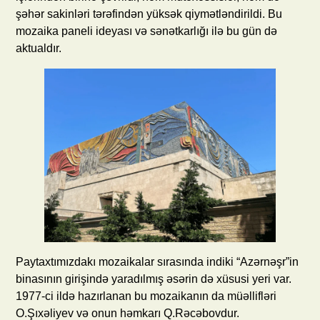
şəhər sakinləri tərəfindən yüksək qiymətləndirildi. Bu
mozaika paneli ideyası və sənətkarlığı ilə bu gün də
aktualdır.
Paytaxtımızdakı mozaikalar sırasında indiki “Azərnəşr”in
binasının girişində yaradılmış əsərin də xüsusi yeri var.
1977-ci ildə hazırlanan bu mozaikanın da müəllifləri
O.Şıxəliyev və onun həmkarı Q.Rəcəbovdur.