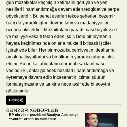
gün mozaikalar keçmişin xatirəsini qoruyan və yeni
nəsilləri ilhamlandırmağa davam edən tədqiqat və bərpa
obyektləridir. Bu sənət əsərləri təkcə şəhərləri bəzəmir,
həm də yaradıldıqları dövrün tarix və mədəniyyətini
özündə əks etdirir. Mozaikaların yaradılması böyük vaxt
və maliyyə vəsaiti tələb edən işdir. Belə bir layihənin
həyata keçirilməsində onlarla müxtəlif ixtisaslı işçilər
iştirak edə bilər. Hər bir mozaika cəmiyyətin ideallarını,
əmək nailiyyətlərini və bir ölkənin yaradıcı ruhunu əks
etdirir. Bu unikal abidələrin qorunub saxlanılması
vacibdir ki, onlar gələcək nəsilləri ilhamlandırmağa və
öyrətməyə davam edib incəsənətin ictimai şüurun
formalaşmasına və tarixinə necə təsir edə biləcəyini
göstərsinlər.
Paylaş
BƏNZƏR XƏBƏRLƏR
BP-nin vitse-prezidenti Bəxtiyar Aslanbəyli
“Şöhrət” ordeni ilə təltif edilib