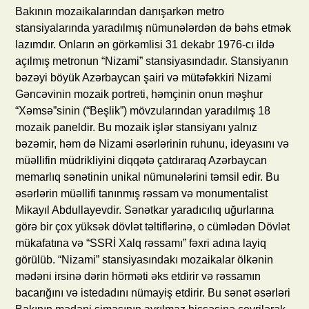
Bakının mozaikalarından danışarkən metro
stansiyalarında yaradılmış nümunələrdən də bəhs etmək
lazımdır. Onların ən görkəmlisi 31 dekabr 1976-cı ildə
açılmış metronun “Nizami” stansiyasındadır. Stansiyanın
bəzəyi böyük Azərbaycan şairi və mütəfəkkiri Nizami
Gəncəvinin mozaik portreti, həmçinin onun məşhur
“Xəmsə”sinin (“Beşlik”) mövzularından yaradılmış 18
mozaik paneldir. Bu mozaik işlər stansiyanı yalnız
bəzəmir, həm də Nizami əsərlərinin ruhunu, ideyasını və
müəllifin müdrikliyini diqqətə çatdıraraq Azərbaycan
memarlıq sənətinin unikal nümunələrini təmsil edir. Bu
əsərlərin müəllifi tanınmış rəssam və monumentalist
Mikayıl Abdullayevdir. Sənətkar yaradıcılıq uğurlarına
görə bir çox yüksək dövlət təltiflərinə, o cümlədən Dövlət
mükafatına və “SSRİ Xalq rəssamı” fəxri adına layiq
görülüb. “Nizami” stansiyasındakı mozaikalar ölkənin
mədəni irsinə dərin hörməti əks etdirir və rəssamın
bacarığını və istedadını nümayiş etdirir. Bu sənət əsərləri