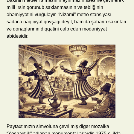
Bakının mədəni simasının ayrılmaz hissəsinə çevrilərək
milli irsin qorunub saxlanmasının və təbliğinin
əhəmiyyətini vurğulayır. “Nizami” metro stansiyası
sadəcə nəqliyyat qovşağı deyil, həm də şəhərin sakinləri
və qonaqlarının diqqətini cəlb edən mədəniyyət
abidəsidir.
Paytaxtımızın simvoluna çevrilmiş digər mozaika
“Xoşbəxtlik” adlanan monumental əsərdir. 1975-ci ildə