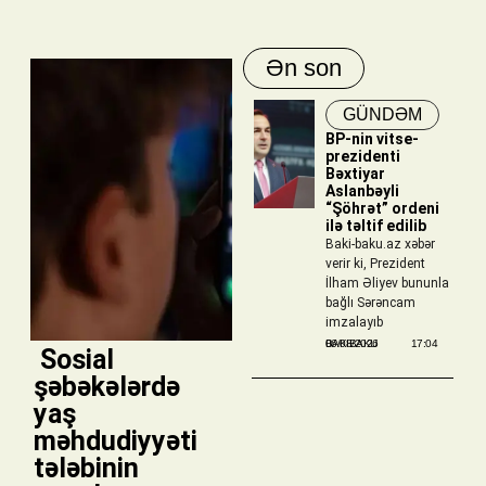
Ən son
GÜNDƏM
BP-nin vitse-
prezidenti
Bəxtiyar
Aslanbəyli
“Şöhrət” ordeni
ilə təltif edilib
Baki-baku.az xəbər
verir ki, Prezident
İlham Əliyev bununla
bağlı Sərəncam
imzalayıb
BAKIBAKU
06/08/2026
17:04
​ Sosial
şəbəkələrdə
yaş
məhdudiyyəti
tələbinin