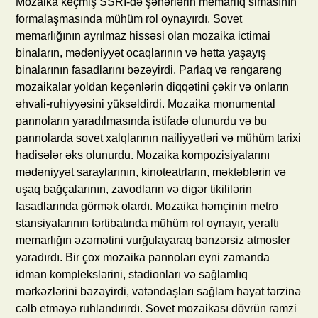
Mozaika keçmiş SSRİ-də şəhərlərin memarlıq simasının
formalaşmasında mühüm rol oynayırdı. Sovet
memarlığının ayrılmaz hissəsi olan mozaika ictimai
binaların, mədəniyyət ocaqlarının və hətta yaşayış
binalarının fasadlarını bəzəyirdi. Parlaq və rəngarəng
mozaikalar yoldan keçənlərin diqqətini çəkir və onların
əhvali-ruhiyyəsini yüksəldirdi. Mozaika monumental
pannoların yaradılmasında istifadə olunurdu və bu
pannolarda sovet xalqlarının nailiyyətləri və mühüm tarixi
hadisələr əks olunurdu. Mozaika kompozisiyalarını
mədəniyyət saraylarının, kinoteatrların, məktəblərin və
uşaq bağçalarının, zavodların və digər tikililərin
fasadlarında görmək olardı. Mozaika həmçinin metro
stansiyalarının tərtibatında mühüm rol oynayır, yeraltı
memarlığın əzəmətini vurğulayaraq bənzərsiz atmosfer
yaradırdı. Bir çox mozaika pannoları eyni zamanda
idman komplekslərini, stadionları və sağlamlıq
mərkəzlərini bəzəyirdi, vətəndaşları sağlam həyat tərzinə
cəlb etməyə ruhlandırırdı. Sovet mozaikası dövrün rəmzi