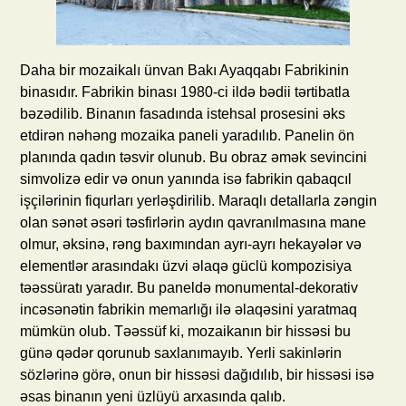
Daha bir mozaikalı ünvan Bakı Ayaqqabı Fabrikinin
binasıdır. Fabrikin binası 1980-ci ildə bədii tərtibatla
bəzədilib. Binanın fasadında istehsal prosesini əks
etdirən nəhəng mozaika paneli yaradılıb. Panelin ön
planında qadın təsvir olunub. Bu obraz əmək sevincini
simvolizə edir və onun yanında isə fabrikin qabaqcıl
işçilərinin fiqurları yerləşdirilib. Maraqlı detallarla zəngin
olan sənət əsəri təsfirlərin aydın qavranılmasına mane
olmur, əksinə, rəng baxımından ayrı-ayrı hekayələr və
elementlər arasındakı üzvi əlaqə güclü kompozisiya
təəssüratı yaradır. Bu paneldə monumental-dekorativ
incəsənətin fabrikin memarlığı ilə əlaqəsini yaratmaq
mümkün olub. Təəssüf ki, mozaikanın bir hissəsi bu
günə qədər qorunub saxlanımayıb. Yerli sakinlərin
sözlərinə görə, onun bir hissəsi dağıdılıb, bir hissəsi isə
əsas binanın yeni üzlüyü arxasında qalıb.