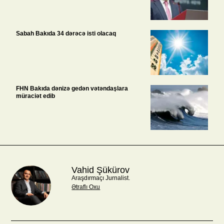
Sabah Bakıda 34 dərəcə isti olacaq
FHN Bakıda dənizə gedən vətəndaşlara
müraciət edib
Vahid Şükürov
Araşdırmaçı Jurnalist.
Ətraflı Oxu