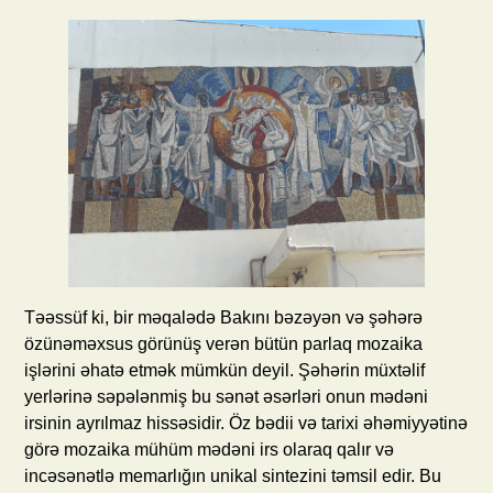
Təəssüf ki, bir məqalədə Bakını bəzəyən və şəhərə
özünəməxsus görünüş verən bütün parlaq mozaika
işlərini əhatə etmək mümkün deyil. Şəhərin müxtəlif
yerlərinə səpələnmiş bu sənət əsərləri onun mədəni
irsinin ayrılmaz hissəsidir. Öz bədii və tarixi əhəmiyyətinə
görə mozaika mühüm mədəni irs olaraq qalır və
incəsənətlə memarlığın unikal sintezini təmsil edir. Bu