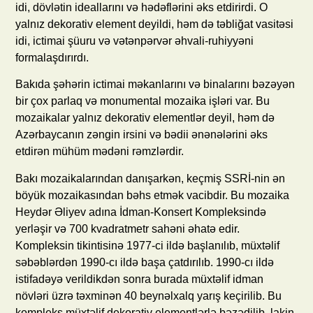
idi, dövlətin ideallarını və hədəflərini əks etdirirdi. O
yalnız dekorativ element deyildi, həm də təbliğat vasitəsi
idi, ictimai şüuru və vətənpərvər əhvali-ruhiyyəni
formalaşdırırdı.
Bakıda şəhərin ictimai məkanlarını və binalarını bəzəyən
bir çox parlaq və monumental mozaika işləri var. Bu
mozaikalar yalnız dekorativ elementlər deyil, həm də
Azərbaycanın zəngin irsini və bədii ənənələrini əks
etdirən mühüm mədəni rəmzlərdir.
Bakı mozaikalarından danışarkən, keçmiş SSRİ-nin ən
böyük mozaikasından bəhs etmək vacibdir. Bu mozaika
Heydər Əliyev adına İdman-Konsert Kompleksində
yerləşir və 700 kvadratmetr sahəni əhatə edir.
Kompleksin tikintisinə 1977-ci ildə başlanılıb, müxtəlif
səbəblərdən 1990-cı ildə başa çatdırılıb. 1990-cı ildə
istifadəyə verildikdən sonra burada müxtəlif idman
növləri üzrə təxminən 40 beynəlxalq yarış keçirilib. Bu
kompleks müxtəlif dekorativ elementlərlə bəzədilib, lakin