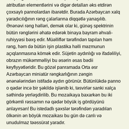
atributları elementlərini və digər detalları əks etdirən
çoxsaylı pannolardan ibarətdir. Burada Azərbaycan xalq
yaradıcılığının rəng çalarlarına diqqətlə yanaşılıb.
Ənənəvi rəng həlləri, demək olar ki, günəş spektrinin
bütün rənglərini əhatə edərək binaya bayram əhvali-
ruhiyyəsi bəxş edir. Müəlliflər tərəfindən tapılan həm
rəng, həm də bütün işin plastika həlli məzmunun
açıqlanmasına kömək edir. Süjetin aydınlığı və ifadəliliyi,
obrazın mükəmməlliyi bu əsərin əsas bədii
keyfiyyətləridir. Bu gözəl panramada Orta əsr
Azərbaycan miniatür rəngkarlığının zəngin
ənənələrindən istifadə aydın görünür. Bütünlükdə panno
o qədər incə bir şəkildə işlənib ki, təsvirlər sanki xalça
səthində yerləşdirilib. Bu mozaikaya baxarkən bu iki
görkəmli rəssamın nə qədər böyük iş gördüyünü
anlayırsan! Bu istedadlı şəxslər tərəfindən yaradılan
ölkənin ən böyük mozaikası bu gün də canlı və
unudulmaz təəssürat yaradır.