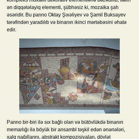
ən diqqətəlayiq elementi, şübhəsiz ki, mozaika şah
əsəridir. Bu panno Oktay Şıxəliyev və Şamil Buksayev
tərəfindən yaradılıb və binanın ikinci mərtəbəsini əhatə
edir.
Panno bir-biri ilə sıx bağlı olan və bütövlükdə binanın
memarlığı ilə böyük bir ansambl təşkil edən ənənələri,
xalq nağıllarını, abstrakt kompozisiyaları, dövlət