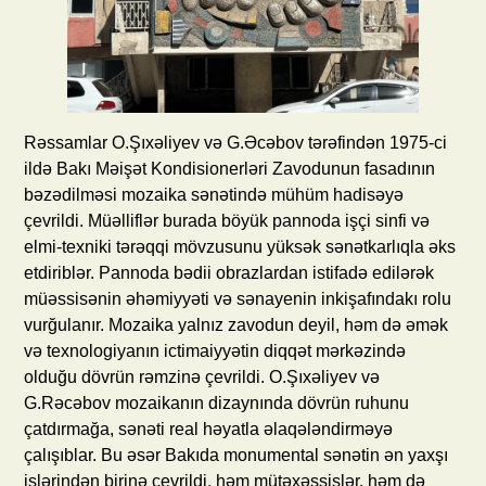
Rəssamlar O.Şıxəliyev və G.Əcəbov tərəfindən 1975-ci
ildə Bakı Məişət Kondisionerləri Zavodunun fasadının
bəzədilməsi mozaika sənətində mühüm hadisəyə
çevrildi. Müəlliflər burada böyük pannoda işçi sinfi və
elmi-texniki tərəqqi mövzusunu yüksək sənətkarlıqla əks
etdiriblər. Pannoda bədii obrazlardan istifadə edilərək
müəssisənin əhəmiyyəti və sənayenin inkişafındakı rolu
vurğulanır. Mozaika yalnız zavodun deyil, həm də əmək
və texnologiyanın ictimaiyyətin diqqət mərkəzində
olduğu dövrün rəmzinə çevrildi. O.Şıxəliyev və
G.Rəcəbov mozaikanın dizaynında dövrün ruhunu
çatdırmağa, sənəti real həyatla əlaqələndirməyə
çalışıblar. Bu əsər Bakıda monumental sənətin ən yaxşı
işlərindən birinə çevrildi, həm mütəxəssislər, həm də