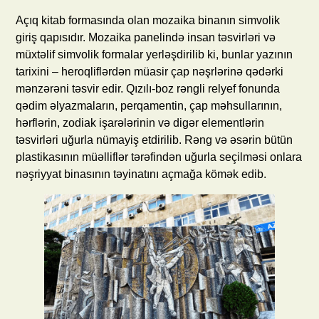
Açıq kitab formasında olan mozaika binanın simvolik
giriş qapısıdır. Mozaika panelində insan təsvirləri və
müxtəlif simvolik formalar yerləşdirilib ki, bunlar yazının
tarixini – heroqliflərdən müasir çap nəşrlərinə qədərki
mənzərəni təsvir edir. Qızılı-boz rəngli relyef fonunda
qədim əlyazmaların, perqamentin, çap məhsullarının,
hərflərin, zodiak işarələrinin və digər elementlərin
təsvirləri uğurla nümayiş etdirilib. Rəng və əsərin bütün
plastikasının müəlliflər tərəfindən uğurla seçilməsi onlara
nəşriyyat binasının təyinatını açmağa kömək edib.