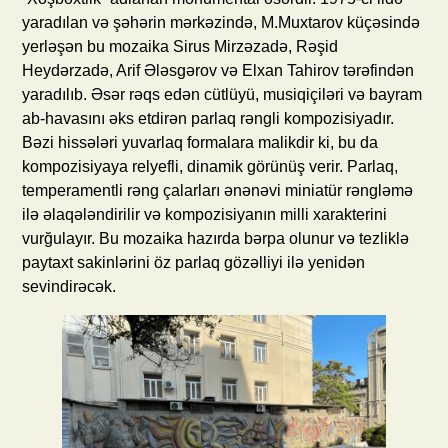
yaradılan və şəhərin mərkəzində, M.Muxtarov küçəsində
yerləşən bu mozaika Sirus Mirzəzadə, Rəşid
Heydərzadə, Arif Ələsgərov və Elxan Tahirov tərəfindən
yaradılıb. Əsər rəqs edən cütlüyü, musiqiçiləri və bayram
ab-havasını əks etdirən parlaq rəngli kompozisiyadır.
Bəzi hissələri yuvarlaq formalara malikdir ki, bu da
kompozisiyaya relyefli, dinamik görünüş verir. Parlaq,
temperamentli rəng çalarları ənənəvi miniatür rəngləmə
ilə əlaqələndirilir və kompozisiyanın milli xarakterini
vurğulayır. Bu mozaika hazırda bərpa olunur və tezliklə
paytaxt sakinlərini öz parlaq gözəlliyi ilə yenidən
sevindirəcək.