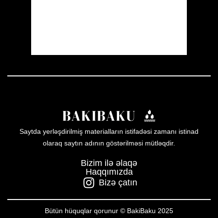
Sunset:
19:59
56 %
1013 mb
5 mph
Weather from OpenWeatherMap
Saytda yerləşdirilmiş materialların istifadəsi zamanı istinad
olaraq saytın adının göstərilməsi mütləqdir.
Bizim ilə əlaqə
Haqqımızda
Bizə çatın
Bütün hüquqlar qorunur © BakiBaku 2025