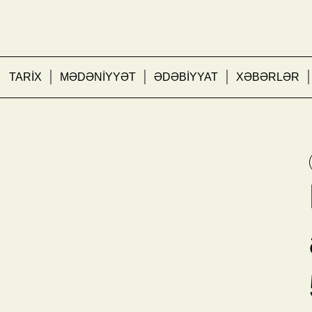
TARİX
MƏDƏNİYYƏT
ƏDƏBİYYAT
XƏBƏRLƏR