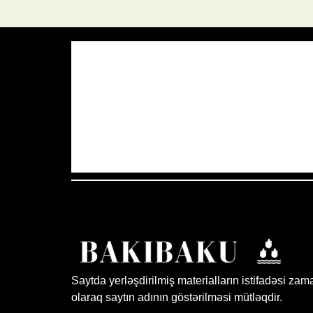
Azərbaycan Respublikası, AZ
21:35,
32
°C
Aydın Səma
Saytda yerləşdirilmiş materialların istifadəsi zam
olaraq saytın adının göstərilməsi mütləqdir.