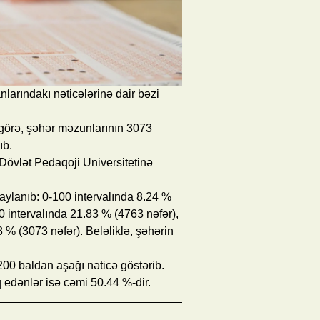
nlarındakı nəticələrinə dair bəzi
görə, şəhər məzunlarının 3073
ıb.
 Dövlət Pedaqoji Universitetinə
 paylanıb: 0-100 intervalında 8.24 %
0 intervalında 21.83 % (4763 nəfər),
 % (3073 nəfər). Beləliklə, şəhərin
 200 baldan aşağı nəticə göstərib.
q edənlər isə cəmi 50.44 %-dir.