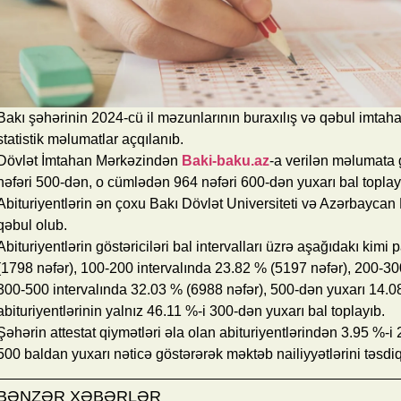
Bakı şəhərinin 2024-cü il məzunlarının buraxılış və qəbul imtaha
statistik məlumatlar açqılanıb.
Dövlət İmtahan Mərkəzindən
Baki-baku.az
-a verilən məlumata 
nəfəri 500-dən, o cümlədən 964 nəfəri 600-dən yuxarı bal toplay
Abituriyentlərin ən çoxu Bakı Dövlət Universiteti və Azərbaycan
qəbul olub.
Abituriyentlərin göstəriciləri bal intervalları üzrə aşağıdakı kimi
(1798 nəfər), 100-200 intervalında 23.82 % (5197 nəfər), 200-30
300-500 intervalında 32.03 % (6988 nəfər), 500-dən yuxarı 14.08
abituriyentlərinin yalnız 46.11 %-i 300-dən yuxarı bal toplayıb.
Şəhərin attestat qiymətləri əla olan abituriyentlərindən 3.95 %-i
500 baldan yuxarı nəticə göstərərək məktəb nailiyyətlərini təsdi
BƏNZƏR XƏBƏRLƏR