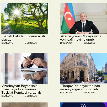
​ Sabah Bakıda 36 dərəcə isti
​ Azərbaycanın Malayziyada
olacaq
yeni səfiri təyin olunub
BAKIBAKU
07/08/2026
BAKIBAKU
07/08/2026
​ Azərbaycan Beynəlxalq
​ “Tarqovı”da obyektdə baş
İnvestisiya Forumunun
verən yanğın söndürülüb
Təşkilat Komitəsi yaradılıb
BAKIBAKU
07/08/2026
BAKIBAKU
07/08/2026