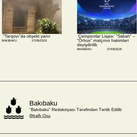
​ “Tarqovı”da obyekt yanır
​ Çempionlar Liqası: “Sabah” –
“Orhus” matçının hakimləri
BAKIBAKU
07/08/2026
dəyişdirilib
BAKIBAKU
07/08/2026
Bakıbaku
“Bakıbaku” Redaksiyası Tərəfindən Tərtib Edilib
Ətraflı Oxu