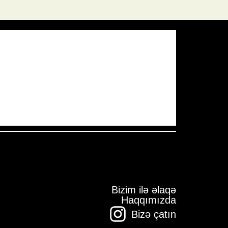
Pressure:
1010 mb
Wind Gust:
28 mph
Visibility:
10 km
Sunset:
19:59
Bizim ilə əlaqə
Haqqımızda
Bizə çatın