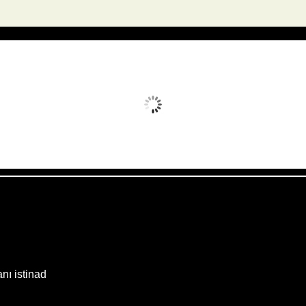
Avq 7, 2026
Humidity:
30 %
Wind:
17 mph
Clouds:
8%
Sunrise:
05:52
Weather from OpenWeatherMap
anı istinad