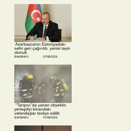
​ Azərbaycanın Estoniyadakı
səfiri geri çağırılıb, yenisi təyin
olunub
BAKIBAKU
07/08/2026
​ “Tarqovı”da yanan obyektin
yerləşdiyi binandakı
vətəndaşlar təxliyə edilib
BAKIBAKU
07/08/2026