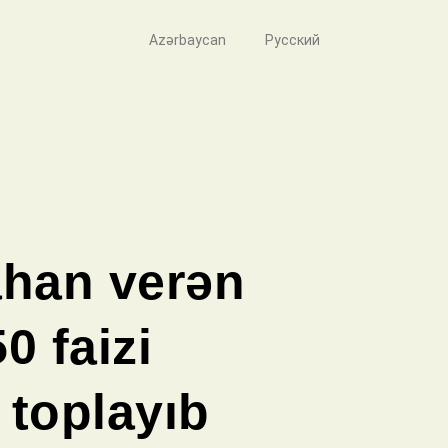
Azərbaycan
Русский
ahan verən
0 faizi
 toplayıb