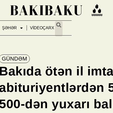
ŞƏHƏR
VİDEOÇARX
GÜNDƏM
Bakıda ötən il imt
abituriyentlərdən 5
500-dən yuxarı bal