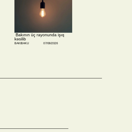
​ Bakının üç rayonunda işıq
kəsilib
BAKIBAKU
07/08/2026