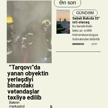
Ən son
GÜNDƏM
Sabah Bakıda 33°
isti olacaq
Bu barədə Baki-
baku.az -a Milli
Hidrometeorologiya
Xidmətindən bildirilib
BAKIBAKU
09/08/2026
12:57
​ “Tarqovı”da
yanan obyektin
yerləşdiyi
binandakı
vətəndaşlar
təxliyə edilib
Bakının
mərkəzind
B