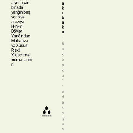
ə yerləşən
a
binada
k
yanğın baş
ı
verib və
b
əraziyə
a
FHN-in
k
Dövlət
u
Yanğından
“
Mühafizə
B
və Xüsusi
a
Riskli
kı
Xilasetmə
xidmətlərini
b
n
a
k
u
”
r
e
d
a
k
s
iy
a
s