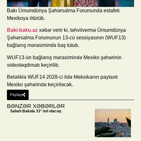
Bakı Ümumdünya Şəhərsalma Forumunda estafeti
Mexikoya ötürüb.
Baki-baku.az
xəbər verir ki, təhvilvermə Ümumdünya
Şəhərsalma Forumunun 13-cü sessiyasının (WUF13)
bağlanış mərasimində baş tutub.
WUF13-ün bağlanış mərasimində Mexiko şəhərinin
videotəqdimatı keçirilib.
Beləliklə WUF14 2028-ci ildə Meksikanın paytaxtı
Mexiko şəhərində keçiriləcək.
Paylaş
BƏNZƏR XƏBƏRLƏR
Sabah Bakıda 33° isti olacaq