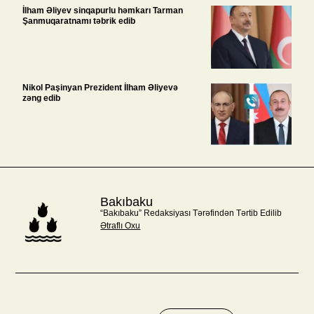
İlham Əliyev sinqapurlu həmkarı Tarman
Şanmuqaratnamı təbrik edib
Nikol Paşinyan Prezident İlham Əliyevə
zəng edib
Bakıbaku
“Bakıbaku” Redaksiyası Tərəfindən Tərtib Edilib
Ətraflı Oxu