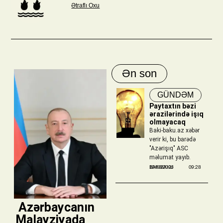
Ətraflı Oxu
Ən son
GÜNDƏM
Paytaxtın bəzi
ərazilərində işıq
olmayacaq
Baki-baku.az xəbər
verir ki, bu barədə
"Azərişıq" ASC
məlumat yayıb.
BAKIBAKU
10/08/2026
09:28
​ Azərbaycanın
Malayziyada