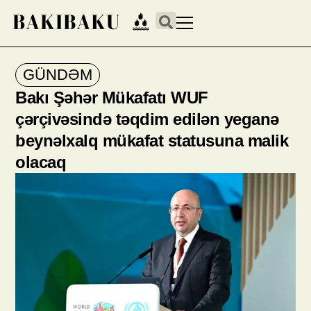
GÜNDƏM
Bakı Şəhər Mükafatı WUF
çərçivəsində təqdim edilən yeganə
beynəlxalq mükafat statusuna malik
olacaq