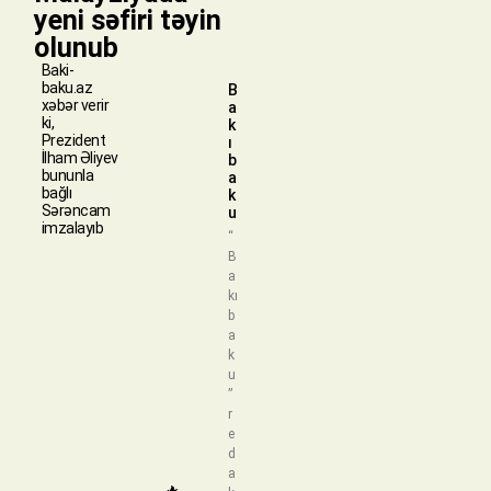
yeni səfiri təyin
olunub
Baki-
baku.az
B
xəbər verir
a
ki,
k
Prezident
ı
İlham Əliyev
b
bununla
a
bağlı
k
Sərəncam
u
imzalayıb
“
B
a
kı
b
a
k
u
”
r
e
d
a