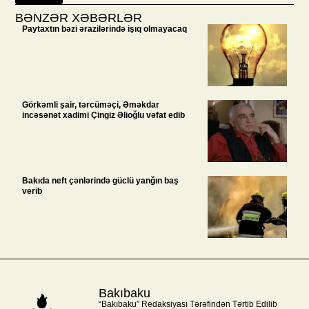
BƏNZƏR XƏBƏRLƏR
Paytaxtın bəzi ərazilərində işıq olmayacaq
Görkəmli şair, tərcüməçi, Əməkdar
incəsənət xadimi Çingiz Əlioğlu vəfat edib
Bakıda neft çənlərində güclü yanğın baş
verib
Bakıbaku
“Bakıbaku” Redaksiyası Tərəfindən Tərtib Edilib