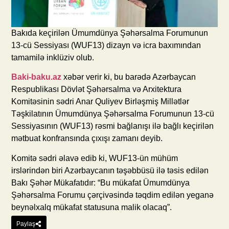
Bakıda keçirilən Ümumdünya Şəhərsalma Forumunun
13-cü Sessiyası (WUF13) dizayn və icra baxımından
tamamilə inklüziv olub.
Baki-baku.az
xəbər verir ki, bu barədə Azərbaycan
Respublikası Dövlət Şəhərsalma və Arxitektura
Komitəsinin sədri Anar Quliyev Birləşmiş Millətlər
Təşkilatının Ümumdünya Şəhərsalma Forumunun 13-cü
Sessiyasının (WUF13) rəsmi bağlanışı ilə bağlı keçirilən
mətbuat konfransında çıxışı zamanı deyib.
Komitə sədri əlavə edib ki, WUF13-ün mühüm
irslərindən biri Azərbaycanın təşəbbüsü ilə təsis edilən
Bakı Şəhər Mükafatıdır: “Bu mükafat Ümumdünya
Şəhərsalma Forumu çərçivəsində təqdim edilən yeganə
beynəlxalq mükafat statusuna malik olacaq”.
Paylaş