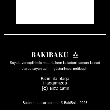
25 %
1008 mb
5 mph
Weather from OpenWeatherMap
Saytda yerləşdirilmiş materialların istifadəsi zamanı istinad
olaraq saytın adının göstərilməsi mütləqdir.
Bizim ilə əlaqə
Haqqımızda
Bizə çatın
Bütün hüquqlar qorunur © BakiBaku 2025