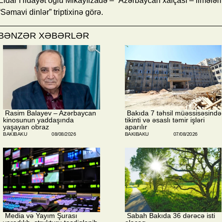
Eldar Hidayət oğlu Mikayılzadə – “Azərbaycan xalçası – ilmələrin 
“Səmavi dinlər” triptixinə görə.
BƏNZƏR XƏBƏRLƏR
​ Rasim Balayev – Azərbaycan
​ Bakıda 7 təhsil müəssisəsində
kinosunun yaddaşında
tikinti və əsaslı təmir işləri
yaşayan obraz
aparılır
BAKIBAKU
08/08/2026
BAKIBAKU
07/08/2026
​ Media və Yayım Şurası
​ Sabah Bakıda 36 dərəcə isti