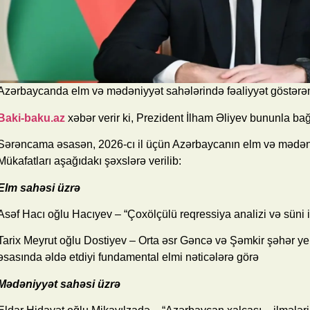
Azərbaycanda elm və mədəniyyət sahələrində fəaliyyət göstərən 
Baki-baku.az
xəbər verir ki, Prezident İlham Əliyev bununla ba
Sərəncama əsasən, 2026-cı il üçün Azərbaycanın elm və mədən
Mükafatları aşağıdakı şəxslərə verilib:
Elm sahəsi üzrə
Asəf Hacı oğlu Hacıyev – “Çoxölçülü reqressiya analizi və süni in
Tarix Meyrut oğlu Dostiyev – Orta əsr Gəncə və Şəmkir şəhər yerl
əsasında əldə etdiyi fundamental elmi nəticələrə görə
Mədəniyyət sahəsi üzrə