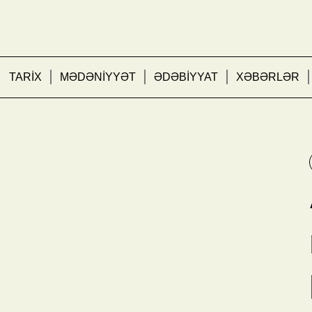
TARİX
MƏDƏNİYYƏT
ƏDƏBİYYAT
XƏBƏRLƏR