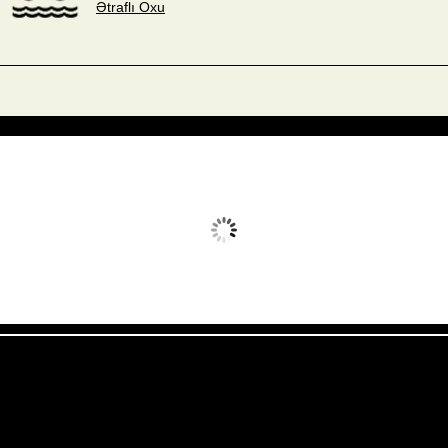
Ətraflı Oxu
Avq 9, 2026
Humidity:
53 %
Wind:
2 mph
Clouds:
4%
Sunrise:
05:54
Weather from OpenWeatherMap