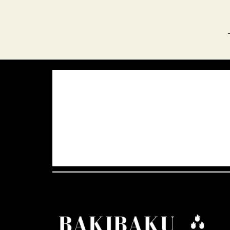
Azərbaycan Respublikası, AZ
06:40,
27
°C
Aydın Səma