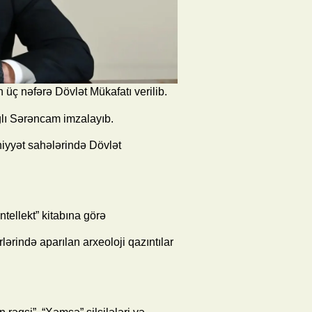
üç nəfərə Dövlət Mükafatı verilib.
ğlı Sərəncam imzalayıb.
iyyət sahələrində Dövlət
tellekt” kitabına görə
ərində aparılan arxeoloji qazıntılar