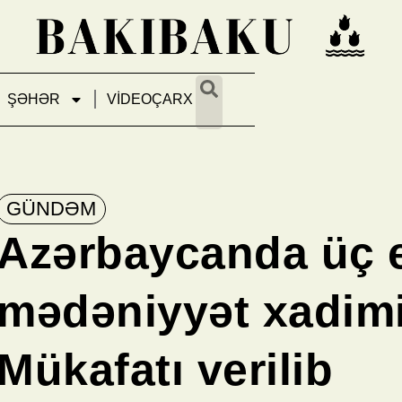
ŞƏHƏR
VİDEOÇARX
GÜNDƏM
Azərbaycanda üç 
mədəniyyət xadimi
Mükafatı verilib