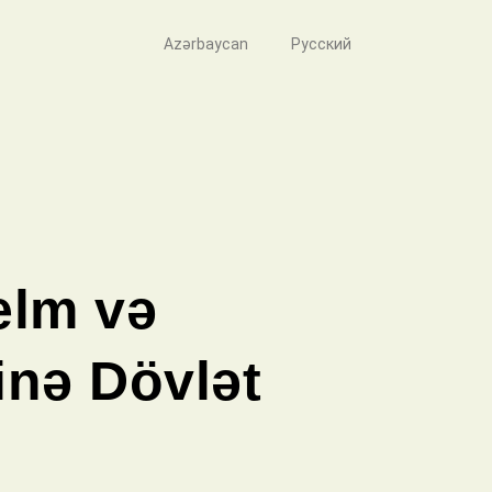
Azərbaycan
Русский
elm və
nə Dövlət