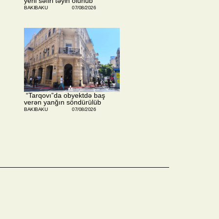
yeni səfiri təyin olunub
BAKIBAKU
07/08/2026
​ “Tarqovı”da obyektdə baş
verən yanğın söndürülüb
BAKIBAKU
07/08/2026