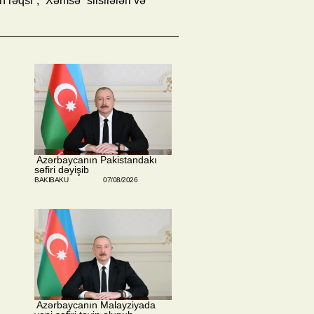
rəqsi”, “Xəmsə” silsilələri və
​ Azərbaycanın Pakistandakı
səfiri dəyişib
BAKIBAKU
07/08/2026
​ Azərbaycanın Malayziyada