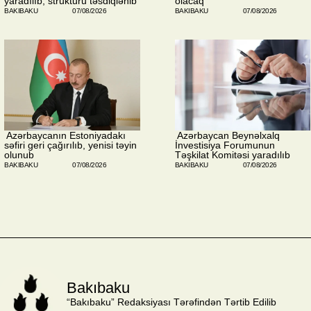
yaradılıb, strukturu təsdiqlənib
olacaq
BAKIBAKU
07/08/2026
BAKIBAKU
07/08/2026
​ Azərbaycanın Estoniyadakı
​ Azərbaycan Beynəlxalq
səfiri geri çağırılıb, yenisi təyin
İnvestisiya Forumunun
olunub
Təşkilat Komitəsi yaradılıb
BAKIBAKU
07/08/2026
BAKIBAKU
07/08/2026
Bakıbaku
“Bakıbaku” Redaksiyası Tərəfindən Tərtib Edilib