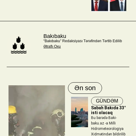
Bakıbaku
“Bakıbaku” Redaksiyası Tərəfindən Tərtib Edilib
Ətraflı Oxu
Ən son
GÜNDƏM
Sabah Bakıda 33°
isti olacaq
Bu barədə Baki-
baku.az -a Milli
Hidrometeorologiya
Xidmətindən bildirilib