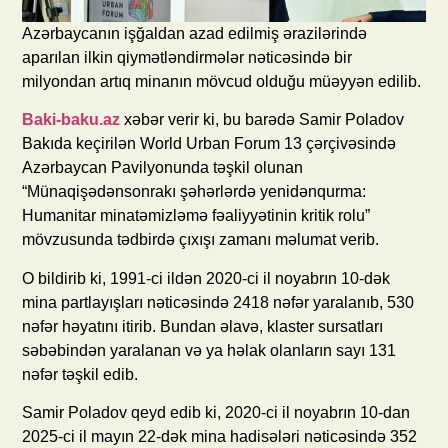
Azərbaycanın işğaldan azad edilmiş ərazilərində
aparılan ilkin qiymətləndirmələr nəticəsində bir
milyondan artıq minanın mövcud olduğu müəyyən edilib.
Baki-baku.az
xəbər verir ki, bu barədə Samir Poladov
Bakıda keçirilən World Urban Forum 13 çərçivəsində
Azərbaycan Pavilyonunda təşkil olunan
“Münaqişədənsonrakı şəhərlərdə yenidənqurma:
Humanitar minatəmizləmə fəaliyyətinin kritik rolu”
mövzusunda tədbirdə çıxışı zamanı məlumat verib.
O bildirib ki, 1991-ci ildən 2020-ci il noyabrın 10-dək
mina partlayışları nəticəsində 2418 nəfər yaralanıb, 530
nəfər həyatını itirib. Bundan əlavə, klaster sursatları
səbəbindən yaralanan və ya həlak olanların sayı 131
nəfər təşkil edib.
Samir Poladov qeyd edib ki, 2020-ci il noyabrın 10-dan
2025-ci il mayın 22-dək mina hadisələri nəticəsində 352