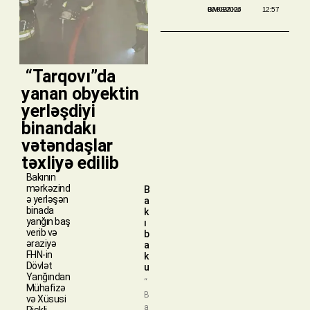
BAKIBAKU
09/08/2026
12:57
​ “Tarqovı”da
yanan obyektin
yerləşdiyi
binandakı
vətəndaşlar
təxliyə edilib
Bakının
mərkəzind
B
ə yerləşən
a
binada
k
yanğın baş
ı
verib və
b
əraziyə
a
FHN-in
k
Dövlət
u
Yanğından
“
Mühafizə
B
və Xüsusi
a
Riskli