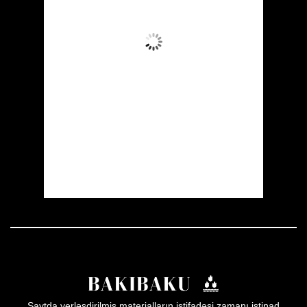
Aydın Səma
Wind Gust:
27 mph
Clouds:
4%
Visibility:
10 km
Sunrise:
05:54
Sunset:
19:56
21 %
1004 mb
16 mph
Weather from OpenWeatherMap
Saytda yerləşdirilmiş materialların istifadəsi zamanı istinad