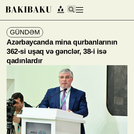
GÜNDƏM
Azərbaycanda mina qurbanlarının
362-si uşaq və gənclər, 38-i isə
qadınlardır