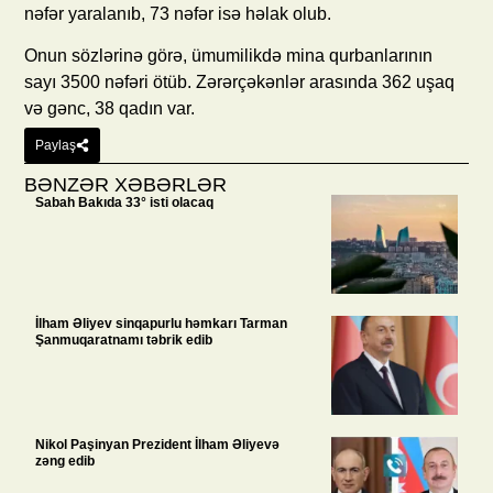
nəfər yaralanıb, 73 nəfər isə həlak olub.
Onun sözlərinə görə, ümumilikdə mina qurbanlarının
sayı 3500 nəfəri ötüb. Zərərçəkənlər arasında 362 uşaq
və gənc, 38 qadın var.
Paylaş
BƏNZƏR XƏBƏRLƏR
Sabah Bakıda 33° isti olacaq
İlham Əliyev sinqapurlu həmkarı Tarman
Şanmuqaratnamı təbrik edib
Nikol Paşinyan Prezident İlham Əliyevə
zəng edib