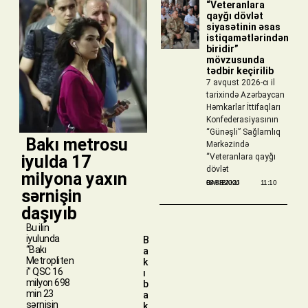
“Veteranlara
qayğı dövlət
siyasətinin əsas
istiqamətlərindən
biridir”
mövzusunda
tədbir keçirilib
7 avqust 2026-cı il
tarixində Azərbaycan
Həmkarlar İttifaqları
Konfederasiyasının
“Günəşli” Sağlamlıq
​ Bakı metrosu
Mərkəzində
iyulda 17
“Veteranlara qayğı
dövlət
milyona yaxın
BAKIBAKU
08/08/2026
11:10
sərnişin
daşıyıb
Bu ilin
iyulunda
B
“Bakı
a
Metropliten
k
i” QSC 16
ı
milyon 698
b
min 23
a
sərnişin
k