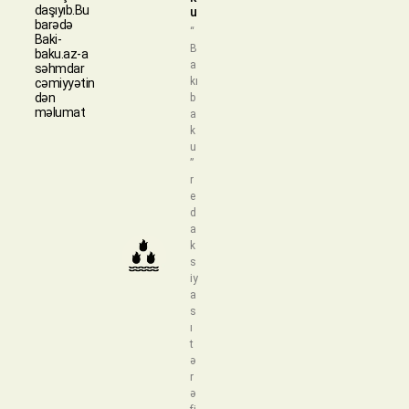
daşıyıb.Bu
u
barədə
“
Baki-
B
baku.az-a
a
səhmdar
kı
cəmiyyətin
dən
b
məlumat
a
k
u
”
r
e
d
a
k
s
iy
a
s
ı
t
ə
r
ə