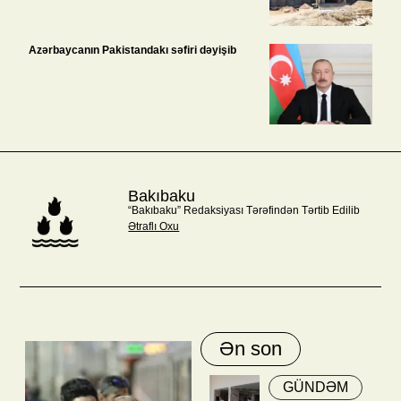
Azərbaycanın Pakistandakı səfiri dəyişib
Bakıbaku
“Bakıbaku” Redaksiyası Tərəfindən Tərtib Edilib
Ətraflı Oxu
Ən son
GÜNDƏM