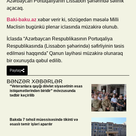
Azərbaycan Portuqaliyanın Lissabon şəhərində səfirlik
açacaq.
Baki-baku.az
xəbər verir ki, sözügedən məsələ Milli
Məclisin bugünkü plenar iclasında müzakirə olunub.
İclasda “Azərbaycan Respublikasının Portuqaliya
Respublikasında (Lissabon şəhərində) səfirliyinin təsis
edilməsi haqqında” Qanun layihəsi müzakirə olunaraq
bir oxunuşda qəbul edilib.
Paylaş
BƏNZƏR XƏBƏRLƏR
“Veteranlara qayğı dövlət siyasətinin əsas
istiqamətlərindən biridir” mövzusunda
tədbir keçirilib
Bakıda 7 təhsil müəssisəsində tikinti və
əsaslı təmir işləri aparılır