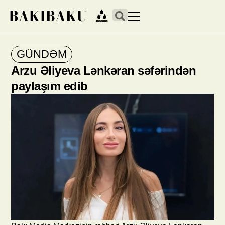
GÜNDƏM
Arzu Əliyeva Lənkəran səfərindən
paylaşım edib