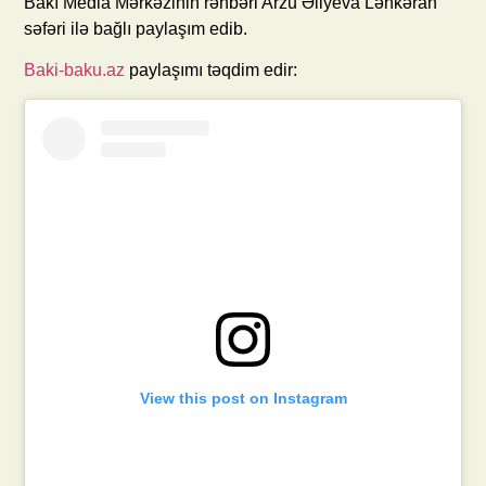
Bakı Media Mərkəzinin rəhbəri Arzu Əliyeva Lənkəran
səfəri ilə bağlı paylaşım edib.
Baki-baku.az
paylaşımı təqdim edir:
View this post on Instagram