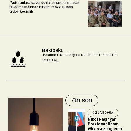
“Veteranlara qayğı dövlət siyasətinin əsas
istiqamətlərindən biridir” mövzusunda
tədbir keçirilib
Bakıbaku
“Bakıbaku” Redaksiyası Tərəfindən Tərtib Edilib
Ətraflı Oxu
Ən son
GÜNDƏM
Nikol Paşinyan
Prezident İlham
Əliyevə zəng edib