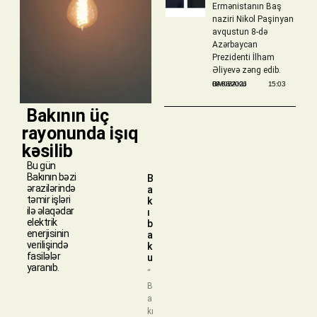
Ermənistanın Baş
naziri Nikol Paşinyan
avqustun 8-də
Azərbaycan
Prezidenti İlham
Əliyevə zəng edib.
BAKIBAKU
08/08/2026
15:03
​ Bakının üç
rayonunda işıq
kəsilib
Bu gün
Bakının bəzi
B
ərazilərində
a
təmir işləri
k
ilə əlaqədar
ı
elektrik
b
enerjisinin
a
verilişində
k
fasilələr
u
yaranıb.
“
B
a
kı