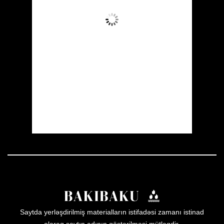
Aydın Səma
Wind Gust:
3 mph
Clouds:
5%
Visibility:
10 km
Sunrise:
05:54
Sunset:
19:56
48 %
1009 mb
3 mph
Weather from OpenWeatherMap
Saytda yerləşdirilmiş materialların istifadəsi zamanı istinad