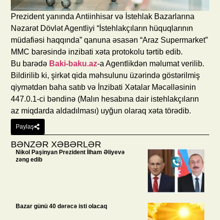
Prezident yanında Antiinhisar və İstehlak Bazarlarına
Nəzarət Dövlət Agentliyi “İstehlakçıların hüquqlarının
müdafiəsi haqqında” qanuna əsasən “Araz Supermarket”
MMC barəsində inzibati xəta protokolu tərtib edib.
Bu barədə
Baki-baku.az
-a Agentlikdən məlumat verilib.
Bildirilib ki, şirkət qida məhsulunu üzərində göstərilmiş
qiymətdən baha satıb və İnzibati Xətalar Məcəlləsinin
447.0.1-ci bəndinə (Malın hesabına dair istehlakçıların
az miqdarda aldadılması) uyğun olaraq xəta törədib.
Paylaş
BƏNZƏR XƏBƏRLƏR
Nikol Paşinyan Prezident İlham Əliyevə
zəng edib
Bazar günü 40 dərəcə isti olacaq