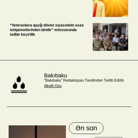
“Veteranlara qayğı dövlət siyasətinin əsas
istiqamətlərindən biridir” mövzusunda
tədbir keçirilib
Bakıbaku
“Bakıbaku” Redaksiyası Tərəfindən Tərtib Edilib
Ətraflı Oxu
Ən son