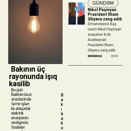
GÜNDƏM
Nikol Paşinyan
Prezident İlham
Əliyevə zəng edib
Ermənistanın Baş
naziri Nikol Paşinyan
avqustun 8-də
Azərbaycan
Prezidenti İlham
Əliyevə zəng edib.
BAKIBAKU
08/08/2026
15:03
​ Bakının üç
rayonunda işıq
kəsilib
Bu gün
Bakının bəzi
B
ərazilərində
a
təmir işləri
k
ilə əlaqədar
ı
elektrik
b
enerjisinin
a
verilişində
k
fasilələr
u