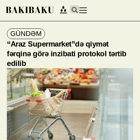
GÜNDƏM
“Araz Supermarket”də qiymət
fərqinə görə inzibati protokol tərtib
edilib