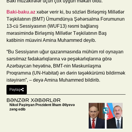
Bakı müzakirələr üçün çox uyğun məkan oldu.
Baki-baku.az
xəbər verir ki, bu sözləri Birləşmiş Millətlər
Təşkilatının (BMT) Ümumdünya Şəhərsalma Forumunun
13-cü Sessiyasının (WUF13) rəsmi bağlanış
mərasimində Birləşmiş Millətlər Təşkilatının Baş
katibinin müavini Amina Muhammed deyib.
“Bu Sessiyanın uğur qazanmasında mühüm rol oynayan
sarsılmaz fədakarlıqlarına və peşəkarlıqlarına görə
Azərbaycan heyətinə, BMT-nin Məskunlaşma
Proqramına (UN-Habitat) ən dərin təşəkkürümü bildirmək
istəyirəm”, – deyə Amina Muhammed bildirib.
Paylaş
BƏNZƏR XƏBƏRLƏR
Nikol Paşinyan Prezident İlham Əliyevə
zəng edib