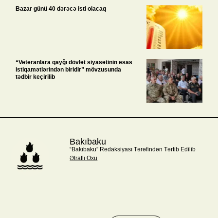
Bazar günü 40 dərəcə isti olacaq
“Veteranlara qayğı dövlət siyasətinin əsas
istiqamətlərindən biridir” mövzusunda
tədbir keçirilib
Bakıbaku
“Bakıbaku” Redaksiyası Tərəfindən Tərtib Edilib
Ətraflı Oxu