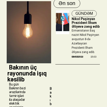
Ən son
GÜNDƏM
Nikol Paşinyan
Prezident İlham
Əliyevə zəng edib
Ermənistanın Baş
naziri Nikol Paşinyan
avqustun 8-də
Azərbaycan
Prezidenti İlham
Əliyevə zəng edib.
BAKIBAKU
08/08/2026
15:03
​ Bakının üç
rayonunda işıq
kəsilib
Bu gün
Bakının bəzi
B
ərazilərində
a
təmir işləri
k
ilə əlaqədar
ı
elektrik
b