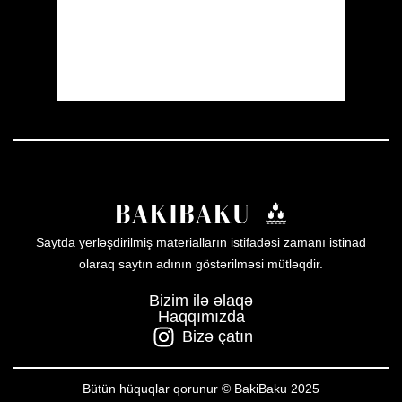
Sunset:
19:57
46 %
1011 mb
4 mph
Weather from OpenWeatherMap
Saytda yerləşdirilmiş materialların istifadəsi zamanı istinad
olaraq saytın adının göstərilməsi mütləqdir.
Bizim ilə əlaqə
Haqqımızda
Bizə çatın
Bütün hüquqlar qorunur © BakiBaku 2025