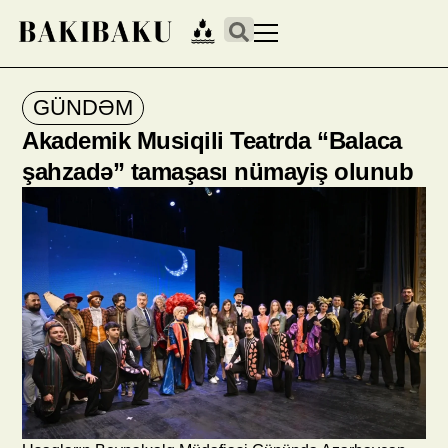
GÜNDƏM
Akademik Musiqili Teatrda “Balaca
şahzadə” tamaşası nümayiş olunub