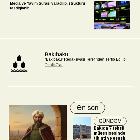
Media və Yayım Şurası yaradılıb, strukturu
təsdiqlənib
Bakıbaku
“Bakıbaku” Redaksiyası Tərəfindən Tərtib Edilib
Ətraflı Oxu
Ən son
GÜNDƏM
Bakıda 7 təhsil
müəssisəsində
tikinti və əsaslı