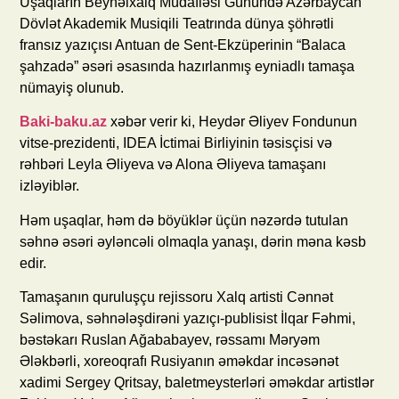
Uşaqların Beynəlxalq Müdafiəsi Günündə Azərbaycan
Dövlət Akademik Musiqili Teatrında dünya şöhrətli
fransız yazıçısı Antuan de Sent-Ekzüperinin “Balaca
şahzadə” əsəri əsasında hazırlanmış eyniadlı tamaşa
nümayiş olunub.
Baki-baku.az
xəbər verir ki, Heydər Əliyev Fondunun
vitse-prezidenti, IDEA İctimai Birliyinin təsisçisi və
rəhbəri Leyla Əliyeva və Alona Əliyeva tamaşanı
izləyiblər.
Həm uşaqlar, həm də böyüklər üçün nəzərdə tutulan
səhnə əsəri əyləncəli olmaqla yanaşı, dərin məna kəsb
edir.
Tamaşanın quruluşçu rejissoru Xalq artisti Cənnət
Səlimova, səhnələşdirəni yazıçı-publisist İlqar Fəhmi,
bəstəkarı Ruslan Ağababayev, rəssamı Məryəm
Ələkbərli, xoreoqrafı Rusiyanın əməkdar incəsənət
xadimi Sergey Qritsay, baletmeysterləri əməkdar artistlər