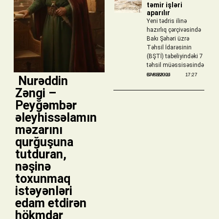
təmir işləri
aparılır
Yeni tədris ilinə
hazırlıq çərçivəsində
Bakı Şəhəri üzrə
Təhsil İdarəsinin
(BŞTİ) tabeliyindəki 7
təhsil müəssisəsində
BAKIBAKU
07/08/2026
17:27
​ Nurəddin
Zəngi –
Peyğəmbər
əleyhissəlamın
məzarını
qurğuşuna
tutduran,
nəşinə
toxunmaq
istəyənləri
edam etdirən
hökmdar