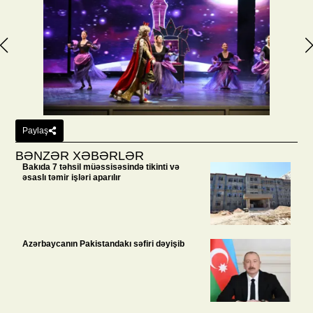
Paylaş
BƏNZƏR XƏBƏRLƏR
Bakıda 7 təhsil müəssisəsində tikinti və
əsaslı təmir işləri aparılır
Azərbaycanın Pakistandakı səfiri dəyişib