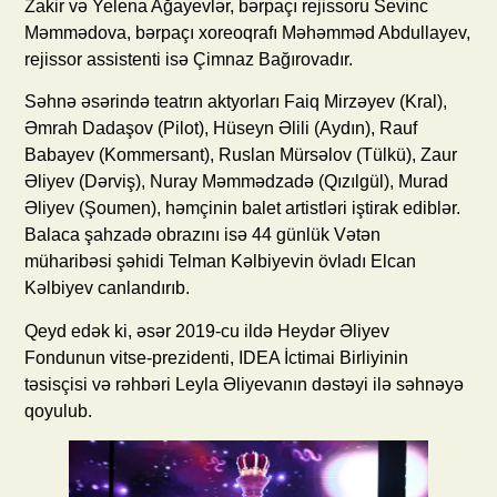
Zakir və Yelena Ağayevlər, bərpaçı rejissoru Sevinc
Məmmədova, bərpaçı xoreoqrafı Məhəmməd Abdullayev,
rejissor assistenti isə Çimnaz Bağırovadır.
Səhnə əsərində teatrın aktyorları Faiq Mirzəyev (Kral),
Əmrah Dadaşov (Pilot), Hüseyn Əlili (Aydın), Rauf
Babayev (Kommersant), Ruslan Mürsəlov (Tülkü), Zaur
Əliyev (Dərviş), Nuray Məmmədzadə (Qızılgül), Murad
Əliyev (Şoumen), həmçinin balet artistləri iştirak ediblər.
Balaca şahzadə obrazını isə 44 günlük Vətən
müharibəsi şəhidi Telman Kəlbiyevin övladı Elcan
Kəlbiyev canlandırıb.
Qeyd edək ki, əsər 2019-cu ildə Heydər Əliyev
Fondunun vitse-prezidenti, IDEA İctimai Birliyinin
təsisçisi və rəhbəri Leyla Əliyevanın dəstəyi ilə səhnəyə
qoyulub.