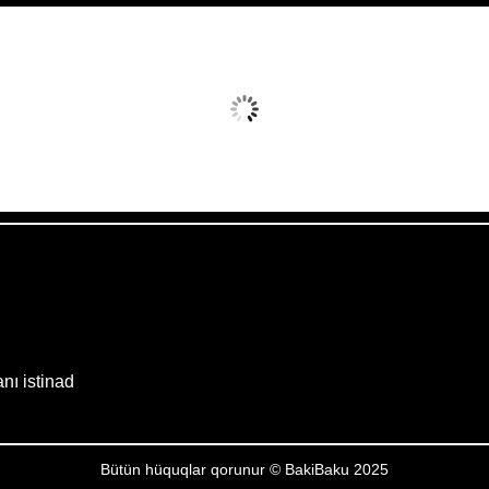
vq 9, 2026
Humidity:
25 %
Wind:
10 mph
Clouds:
13%
Sunrise:
05:54
Weather from OpenWeatherMap
anı istinad
Bütün hüquqlar qorunur © BakiBaku 2025