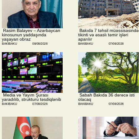
​ Rasim Balayev – Azərbaycan
​ Bakıda 7 təhsil müəssisəsində
kinosunun yaddaşında
tikinti və əsaslı təmir işləri
yaşayan obraz
aparılır
BAKIBAKU
08/08/2026
BAKIBAKU
07/08/2026
​ Media və Yayım Şurası
​ Sabah Bakıda 36 dərəcə isti
yaradılıb, strukturu təsdiqlənib
olacaq
BAKIBAKU
07/08/2026
BAKIBAKU
07/08/2026