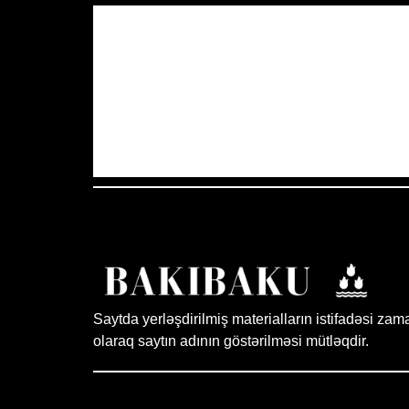
Azərbaycan Respublikası, AZ
11:40,
A
37
°C
Az Buludlu
Saytda yerləşdirilmiş materialların istifadəsi zam
olaraq saytın adının göstərilməsi mütləqdir.