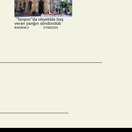
​ “Tarqovı”da obyektdə baş
verən yanğın söndürülüb
BAKIBAKU
07/08/2026