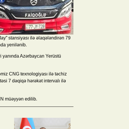
” stansiyası ilə əlaqələndirən 79
nda yenilənib.
yi yanında Azərbaycan Yerüstü
əmiz CNG texnologiyası ilə təchiz
si 7 dəqiqə hərəkət intervalı ilə
ZN müəyyən edilib.