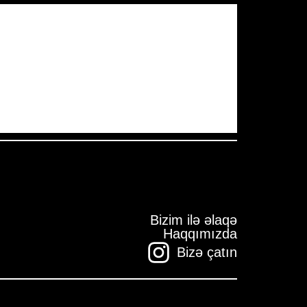
Pressure:
1007 mb
Wind Gust:
12 mph
Visibility:
10 km
Sunset:
19:56
Bizim ilə əlaqə
Haqqımızda
Bizə çatın