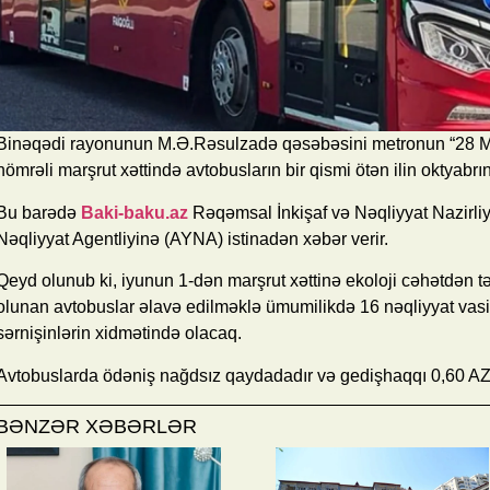
Binəqədi rayonunun M.Ə.Rəsulzadə qəsəbəsini metronun “28 May
nömrəli marşrut xəttində avtobusların bir qismi ötən ilin oktyabrı
Bu barədə
Baki-baku.az
Rəqəmsal İnkişaf və Nəqliyyat Nazirli
Nəqliyyat Agentliyinə (AYNA) istinadən xəbər verir.
Qeyd olunub ki, iyunun 1-dən marşrut xəttinə ekoloji cəhətdən t
olunan avtobuslar əlavə edilməklə ümumilikdə 16 nəqliyyat vasitə
sərnişinlərin xidmətində olacaq.
Avtobuslarda ödəniş nağdsız qaydadadır və gedişhaqqı 0,60 A
BƏNZƏR XƏBƏRLƏR