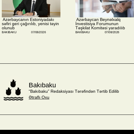
​ Azərbaycanın Estoniyadakı
​ Azərbaycan Beynəlxalq
səfiri geri çağırılıb, yenisi təyin
İnvestisiya Forumunun
olunub
Təşkilat Komitəsi yaradılıb
BAKIBAKU
07/08/2026
BAKIBAKU
07/08/2026
Bakıbaku
“Bakıbaku” Redaksiyası Tərəfindən Tərtib Edilib
Ətraflı Oxu