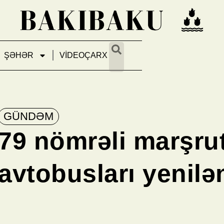
ŞƏHƏR
VİDEOÇARX
GÜNDƏM
79 nömrəli marşru
avtobusları yenilə