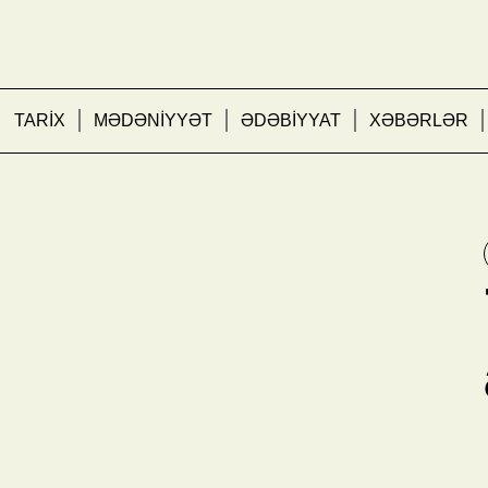
TARİX
MƏDƏNİYYƏT
ƏDƏBİYYAT
XƏBƏRLƏR