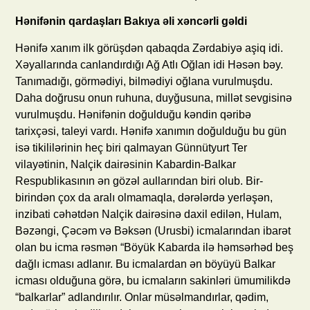
Hənifənin qardaşları Bakıya əli xəncərli gəldi
Hənifə xanım ilk görüşdən qabaqda Zərdabiyə aşiq idi.
Xəyallarında canlandırdığı Ağ Atlı Oğlan idi Həsən bəy.
Tanımadığı, görmədiyi, bilmədiyi oğlana vurulmuşdu.
Daha doğrusu onun ruhuna, duyğusuna, millət sevgisinə
vurulmuşdu. Hənifənin doğulduğu kəndin qəribə
tarixçəsi, taleyi vardı. Hənifə xanımın doğulduğu bu gün
isə tikililərinin heç biri qalmayan Günnütyurt Ter
vilayətinin, Nalçik dairəsinin Kabardin-Balkar
Respublikasının ən gözəl aullarından biri olub. Bir-
birindən çox da aralı olmamaqla, dərələrdə yerləşən,
inzibati cəhətdən Nalçik dairəsinə daxil edilən, Hulam,
Bəzəngi, Çəcəm və Bəksən (Urusbi) icmalarından ibarət
olan bu icma rəsmən “Böyük Kabarda ilə həmsərhəd beş
dağlı icması adlanır. Bu icmalardan ən böyüyü Balkar
icması olduğuna görə, bu icmaların sakinləri ümumilikdə
“balkarlar” adlandırılır. Onlar müsəlmandırlar, qədim,