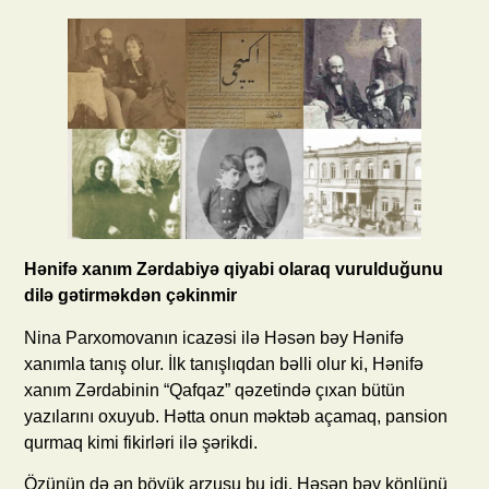
Hənifə xanım Zərdabiyə qiyabi olaraq vurulduğunu
dilə gətirməkdən çəkinmir
Nina Parxomovanın icazəsi ilə Həsən bəy Hənifə
xanımla tanış olur. İlk tanışlıqdan bəlli olur ki, Hənifə
xanım Zərdabinin “Qafqaz” qəzetində çıxan bütün
yazılarını oxuyub. Hətta onun məktəb açamaq, pansion
qurmaq kimi fikirləri ilə şərikdi.
Özünün də ən böyük arzusu bu idi. Həsən bəy könlünü