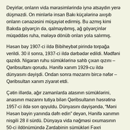
Deyirlər, onların vida mərasimlərində iynə atsaydın yerə
düşməzdi. On minlərlə insan Bakı küçələrinə axışıb
onların cənazəsini müşayiət edirmiş. Bu azmış kimi
Bakıda göyərçin də, qalmayıbmış, ağ göyərçinlər
müqəddəs ruha, mələyə dönüb onları yola salırmış.
Həsən bəy 1907-ci ildə Bibiheybət pirində torpağa
verildi. 30 il sonra, 1937-ci ildə dərbədər edildi. Mədfəni
qazıldı. Nigaran ruhu sümüklərinə sahb çıxan qızını –
Qəribsultanı qorudu. Hənifə xanım 1929-cu ildə
dünyasını dəyişdi. Ondan sonra məzarını bircə nəfər –
Qəribsultan xanım ziyarət etdi.
Çətin illərdə, ağır zamanlarda atasının sümüklərini,
anasının məzarını tutiya bilən Qəribsultanın həsrətinə
1957-ci ildə son qoyuldu. Dünyasını dəyişəndə, “Məni
Həsən bəyin yanında dəfn edin” deyən, Hənifə xanımın
nisgili 28 il sürdü. Dünyaya vida nəğməsi oxumasının
50-ci ildönümündə Zərdabinin sümükləri Fəxri