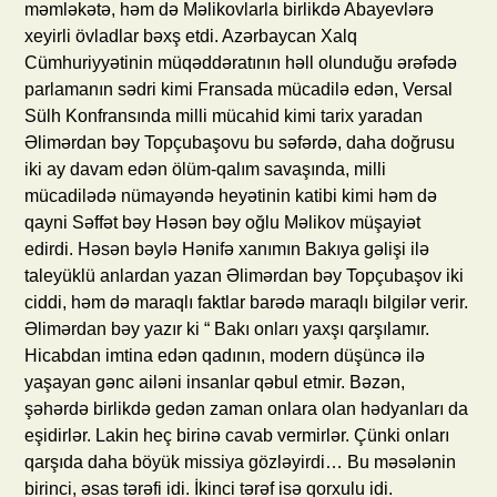
məmləkətə, həm də Məlikovlarla birlikdə Abayevlərə
xeyirli övladlar bəxş etdi. Azərbaycan Xalq
Cümhuriyyətinin müqəddəratının həll olunduğu ərəfədə
parlamanın sədri kimi Fransada mücadilə edən, Versal
Sülh Konfransında milli mücahid kimi tarix yaradan
Əlimərdan bəy Topçubaşovu bu səfərdə, daha doğrusu
iki ay davam edən ölüm-qalım savaşında, milli
mücadilədə nümayəndə heyətinin katibi kimi həm də
qayni Səffət bəy Həsən bəy oğlu Məlikov müşayiət
edirdi. Həsən bəylə Hənifə xanımın Bakıya gəlişi ilə
taleyüklü anlardan yazan Əlimərdan bəy Topçubaşov iki
ciddi, həm də maraqlı faktlar barədə maraqlı bilgilər verir.
Əlimərdan bəy yazır ki “ Bakı onları yaxşı qarşılamır.
Hicabdan imtina edən qadının, modern düşüncə ilə
yaşayan gənc ailəni insanlar qəbul etmir. Bəzən,
şəhərdə birlikdə gedən zaman onlara olan hədyanları da
eşidirlər. Lakin heç birinə cavab vermirlər. Çünki onları
qarşıda daha böyük missiya gözləyirdi… Bu məsələnin
birinci, əsas tərəfi idi. İkinci tərəf isə qorxulu idi.