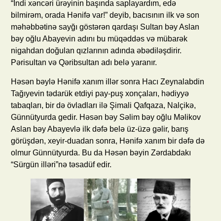
“İndi xəncəri ürəyinin başında saplayardım, edə
bilmirəm, orada Hənifə var!” deyib, bacısının ilk və son
məhəbbətinə sayğı göstərən qardaşı Sultan bəy Aslan
bəy oğlu Abayevin adını bu müqəddəs və mübarək
nigahdan doğulan qızlarının adında əbədiləşdirir.
Pərisultan və Qəribsultan adı belə yaranır.
Həsən bəylə Hənifə xanım illər sonra Hacı Zeynalabdin
Tağıyevin tədarük etdiyi pay-puş xonçaları, hədiyyə
tabaqları, bir də övladları ilə Şimali Qafqaza, Nalçikə,
Günnütyurda gedir. Həsən bəy Səlim bəy oğlu Məlikov
Aslan bəy Abayevlə ilk dəfə belə üz-üzə gəlir, barış
görüşdən, xeyir-duadan sonra, Hənifə xanım bir dəfə də
olmur Günnütyurda. Bu da Həsən bəyin Zərdabdakı
“Sürgün illəri”nə təsadüf edir.