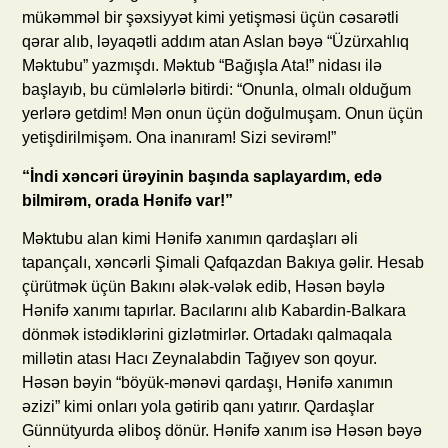
mükəmməl bir şəxsiyyət kimi yetişməsi üçün cəsarətli
qərar alıb, ləyaqətli addım atan Aslan bəyə “Üzürxahlıq
Məktubu” yazmışdı. Məktub “Bağışla Ata!” nidası ilə
başlayıb, bu cümlələrlə bitirdi: “Onunla, olmalı olduğum
yerlərə getdim! Mən onun üçün doğulmuşam. Onun üçün
yetişdirilmişəm. Ona inanıram! Sizi sevirəm!”
“İndi xəncəri ürəyinin başında saplayardım, edə
bilmirəm, orada Hənifə var!”
Məktubu alan kimi Hənifə xanımın qardaşları əli
tapançalı, xəncərli Şimali Qafqazdan Bakıya gəlir. Hesab
çürütmək üçün Bakını ələk-vələk edib, Həsən bəylə
Hənifə xanımı tapırlar. Bacılarını alıb Kabardin-Balkara
dönmək istədiklərini gizlətmirlər. Ortadakı qalmaqala
millətin atası Hacı Zeynalabdin Tağıyev son qoyur.
Həsən bəyin “böyük-mənəvi qardaşı, Hənifə xanımın
əzizi” kimi onları yola gətirib qanı yatırır. Qardaşlar
Günnütyurda əliboş dönür. Hənifə xanım isə Həsən bəyə