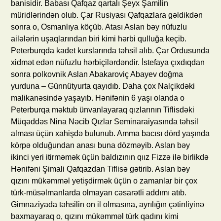
banisidir. Babası Qafqaz qartalı Şeyx Şamilin
müridlərindən olub. Çar Rusiyası Qafqazlara gəldikdən
sonra o, Osmanlıya köçüb. Atası Aslan bəy nüfuzlu
ailələrin uşaqlarından biri kimi hərbi qulluğa keçib.
Peterburqda kadet kurslarında təhsil alıb. Çar Ordusunda
xidmət edən nüfuzlu hərbiçilərdəndir. İstefaya çıxdıqdan
sonra polkovnik Aslan Abakaroviç Abayev doğma
yurduna – Günnütyurta qayıdıb. Daha çox Nalçikdəki
malikanəsində yaşayıb. Hənifənin 6 yaşı olanda o
Peterburqa məktub ünvanlayaraq qızlarının Tiflisdəki
Müqəddəs Nina Nəcib Qızlar Seminaraiyasında təhsil
alması üçün xahişdə bulunub. Amma bacısı dörd yaşında
körpə olduğundan anası buna dözməyib. Aslan bəy
ikinci yeri itirməmək üçün baldızının qıız Fizzə ilə birlikdə
Hənifəni Şimali Qafqazdan Tiflisə gətirib. Aslan bəy
qızını mükəmməl yetişdirmək üçün o zamanlar bir çox
türk-müsəlmanlarda olmayan cəsarətli addımı atıb.
Gimnaziyada təhsilin on il olmasına, ayrılığın çətinliyinə
baxmayaraq o, qızını mükəmməl türk qadını kimi