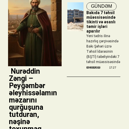
GÜNDƏM
Bakıda 7 təhsil
müəssisəsində
tikinti və əsaslı
təmir işləri
aparılır
Yeni tədris ilinə
hazırlıq çərçivəsində
Bakı Şəhəri üzrə
Təhsil İdarəsinin
(BŞTİ) tabeliyindəki 7
təhsil müəssisəsində
BAKIBAKU
07/08/2026
17:27
​ Nurəddin
Zəngi –
Peyğəmbər
əleyhissəlamın
məzarını
qurğuşuna
tutduran,
nəşinə
toxunmaq