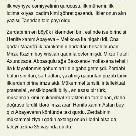
ilk xeyriyyə cəmiyyətinin qurucusu, ilk mühərrir, ilk
ictimai-siyasi xadim kimi şöhrət qazandı. İlklər onun alın
yazısı, Tanrıdan tale payı oldu.
Zərdabinin ən böyük ilklərindən biri, əslində isə birincisi
Hənifə xanım Abayeva – Məlikova ilə nigahı idi. Ona
qədər Maarifçilik hərəkatının öndərləri hesab olunan
Mirzə Kazım bəy xristian qadınla evlənmişdi. Mirzə Fətəli
Axundzadə, Abbasqulu ağa Bakıxanov mollaxana təhsili
ilə kifayətlənmiş qohumları ilə nigaha getmişdi. Zərdabi
bütün sınırları, sərhədləri, yazılmış qanunları pozub tarixi
ilklərdən birinə imza atdı. Mükəmməl təhsili, intellektual
potensialı, ensiklopedik biliyi, ən əsası bir türk,
müsəlman kimi mükəmməl xarakteri ilə fərqlənən, daha
doğrusu fərqliliklərə imza aran Hənifə xanım Aslan bəy
qızı Abayevanın könlündə taxt qurdu. Zərdabinin
mükəmməl ziyalı qadın axtarışı onun illərini alsa da,
taleyi üzünə 35 yaşında güldü.