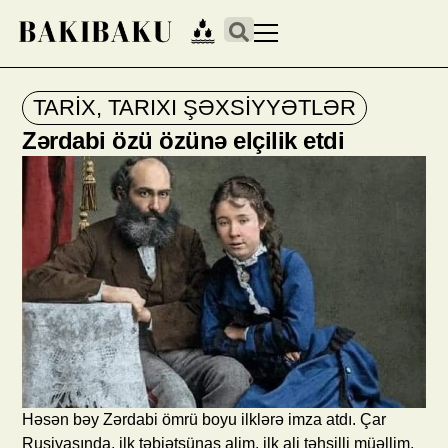
TARİX
,
TARIXI ŞƏXSİYYƏTLƏR
Zərdabi özü özünə elçilik etdi
Həsən bəy Zərdabi ömrü boyu ilklərə imza atdı. Çar
Rusiyasında, ilk təbiətşünas alim, ilk ali təhsilli müəllim,