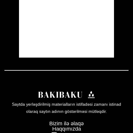
Clouds:
17%
Visibility:
10 km
Sunrise:
05:52
Sunset:
19:59
19 %
1008 mb
19 mph
Weather from OpenWeatherMap
Saytda yerləşdirilmiş materialların istifadəsi zamanı istinad
olaraq saytın adının göstərilməsi mütləqdir.
Bizim ilə əlaqə
Haqqımızda