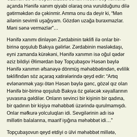
açanda Hənifə xanım qiyabi olaraq ona vurulduğunu dilə
gətirməkdən də çəkinmir. Amma onu da deyir ki, “Mən
ailənin sevimli uşağıyam. Gözdən uzağa buraxmazlar.
Məni sənə verməzlər”…
Hənifə xanımı dinləyən Zərdabinin təklifi ilə onlar bir-
birinə qoşulub Bakıya gəlirlər. Zərdabinin məsləkdaşı,
eyni zamanda kürəkəni, Hənifə xanımın isə oğul qədər
əziz bildiyi Əlimərdan bəy Topçubaşov Həsən bəylə
Hənifə xanımın əfsanəyə dönmüş məhəbbətindən, evlilik
təklifindən söz açaraq xatirələrində qeyd edir: “Artıq
evlənənmək yaşı ötən Həsən bəylə gənc, gözəl qız olan
Hənifə bir-birinə qoşulub Bakıya öz gələcək xəyallarının
yuvasına gəldilər. Onların sevinci bir kişinin bir qadına,
bir qadının bir kişiyə məhəbbəti üzərində qurulmamışdı.
Onlar məfkurə yolculuqları idi. Sevgilərinin adı isə
millətin balalarına, maarif işığına məhəbbət idi…”
Topçubaşovun qeyd etdiyi o ülvi məhəbbət millətə,