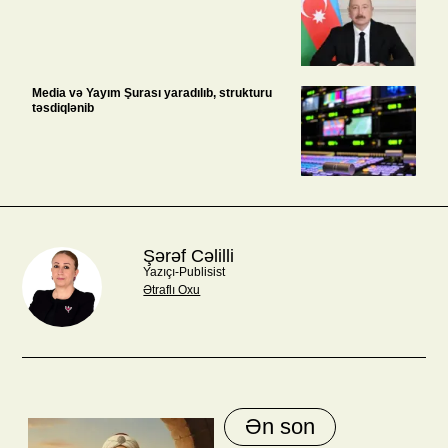
Media və Yayım Şurası yaradılıb, strukturu
təsdiqlənib
Şərəf Cəlilli
Yazıçı-Publisist
Ətraflı Oxu
Ən son