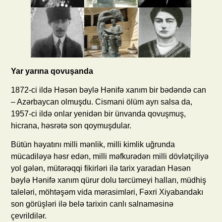
Yar yarına qovuşanda
1872-ci ildə Həsən bəylə Hənifə xanım bir bədəndə can
– Azərbaycan olmuşdu. Cismani ölüm ayrı salsa da,
1957-ci ildə onlar yenidən bir ünvanda qovuşmuş,
hicrana, həsrətə son qoymuşdular.
Bütün həyatını milli mənlik, milli kimlik uğrunda
mücadiləyə həsr edən, milli məfkurədən milli dövlətçiliyə
yol gələn, mütərəqqi fikirləri ilə tarix yaradan Həsən
bəylə Hənifə xanım qürur dolu tərcümeyi halları, müdhiş
taleləri, möhtəşəm vida mərasimləri, Fəxri Xiyabandakı
son görüşləri ilə belə tarixin canlı salnaməsinə
çevrildilər.