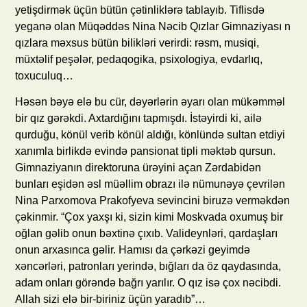
yetişdirmək üçün bütün çətinliklərə tablayıb. Tiflisdə
yeganə olan Müqəddəs Nina Nəcib Qızlar Gimnaziyası n
qızlara məxsus bütün bilikləri verirdi: rəsm, musiqi,
müxtəlif peşələr, pedaqogika, psixologiya, evdarlıq,
toxuculuq…
Həsən bəyə elə bu cür, dəyərlərin əyarı olan mükəmməl
bir qız gərəkdi. Axtardığını tapmışdı. İstəyirdi ki, ailə
qurduğu, könül verib könül aldığı, könlündə sultan etdiyi
xanımla birlikdə evində pansionat tipli məktəb qursun.
Gimnaziyanın direktoruna ürəyini açan Zərdabidən
bunları eşidən əsl müəllim obrazı ilə nümunəyə çevrilən
Nina Parxomova Prakofyeva sevincini biruzə verməkdən
çəkinmir. “Çox yaxşı ki, sizin kimi Moskvada oxumuş bir
oğlan gəlib onun bəxtinə çıxıb. Valideynləri, qardaşları
onun arxasınca gəlir. Hamısı da çərkəzi geyimdə
xəncərləri, patronları yerində, bığları da öz qaydasında,
adam onları görəndə bağrı yarılır. O qız isə çox nəcibdi.
Allah sizi elə bir-biriniz üçün yaradıb”…