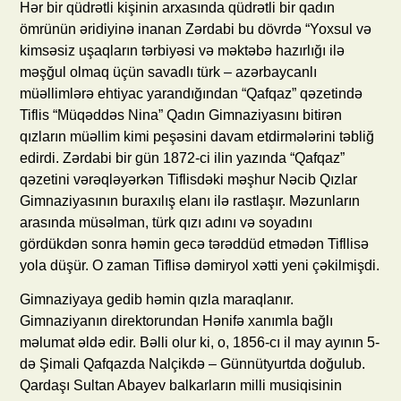
Hər bir qüdrətli kişinin arxasında qüdrətli bir qadın
ömrünün əridiyinə inanan Zərdabi bu dövrdə “Yoxsul və
kimsəsiz uşaqların tərbiyəsi və məktəbə hazırlığı ilə
məşğul olmaq üçün savadlı türk – azərbaycanlı
müəllimlərə ehtiyac yarandığından “Qafqaz” qəzetində
Tiflis “Müqəddəs Nina” Qadın Gimnaziyasını bitirən
qızların müəllim kimi peşəsini davam etdirmələrini təbliğ
edirdi. Zərdabi bir gün 1872-ci ilin yazında “Qafqaz”
qəzetini vərəqləyərkən Tiflisdəki məşhur Nəcib Qızlar
Gimnaziyasının buraxılış elanı ilə rastlaşır. Məzunların
arasında müsəlman, türk qızı adını və soyadını
gördükdən sonra həmin gecə tərəddüd etmədən Tifllisə
yola düşür. O zaman Tiflisə dəmiryol xətti yeni çəkilmişdi.
Gimnaziyaya gedib həmin qızla maraqlanır.
Gimnaziyanın direktorundan Hənifə xanımla bağlı
məlumat əldə edir. Bəlli olur ki, o, 1856-cı il may ayının 5-
də Şimali Qafqazda Nalçikdə – Günnütyurtda doğulub.
Qardaşı Sultan Abayev balkarların milli musiqisinin