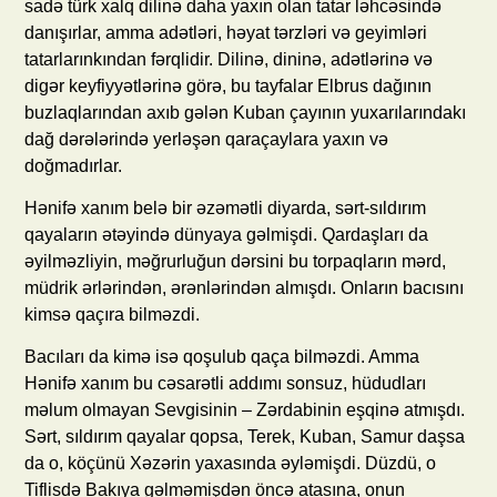
sadə türk xalq dilinə daha yaxın olan tatar ləhcəsində
danışırlar, amma adətləri, həyat tərzləri və geyimləri
tatarlarınkından fərqlidir. Dilinə, dininə, adətlərinə və
digər keyfiyyətlərinə görə, bu tayfalar Elbrus dağının
buzlaqlarından axıb gələn Kuban çayının yuxarılarındakı
dağ dərələrində yerləşən qaraçaylara yaxın və
doğmadırlar.
Hənifə xanım belə bir əzəmətli diyarda, sərt-sıldırım
qayaların ətəyində dünyaya gəlmişdi. Qardaşları da
əyilməzliyin, məğrurluğun dərsini bu torpaqların mərd,
müdrik ərlərindən, ərənlərindən almışdı. Onların bacısını
kimsə qaçıra bilməzdi.
Bacıları da kimə isə qoşulub qaça bilməzdi. Amma
Hənifə xanım bu cəsarətli addımı sonsuz, hüdudları
məlum olmayan Sevgisinin – Zərdabinin eşqinə atmışdı.
Sərt, sıldırım qayalar qopsa, Terek, Kuban, Samur daşsa
da o, köçünü Xəzərin yaxasında əyləmişdi. Düzdü, o
Tiflisdə Bakıya gəlməmişdən öncə atasına, onun