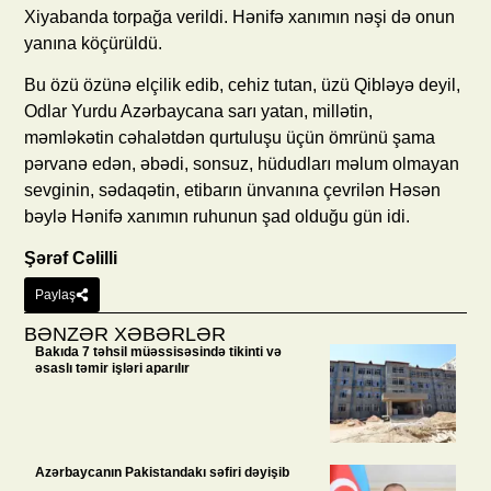
Xiyabanda torpağa verildi. Hənifə xanımın nəşi də onun
yanına köçürüldü.
Bu özü özünə elçilik edib, cehiz tutan, üzü Qibləyə deyil,
Odlar Yurdu Azərbaycana sarı yatan, millətin,
məmləkətin cəhalətdən qurtuluşu üçün ömrünü şama
pərvanə edən, əbədi, sonsuz, hüdudları məlum olmayan
sevginin, sədaqətin, etibarın ünvanına çevrilən Həsən
bəylə Hənifə xanımın ruhunun şad olduğu gün idi.
Şərəf Cəlilli
Paylaş
BƏNZƏR XƏBƏRLƏR
Bakıda 7 təhsil müəssisəsində tikinti və
əsaslı təmir işləri aparılır
Azərbaycanın Pakistandakı səfiri dəyişib