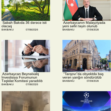
​ Sabah Bakıda 36 dərəcə isti
​ Azərbaycanın Malayziyada
olacaq
yeni səfiri təyin olunub
BAKIBAKU
07/08/2026
BAKIBAKU
07/08/2026
​ Azərbaycan Beynəlxalq
​ “Tarqovı”da obyektdə baş
İnvestisiya Forumunun
verən yanğın söndürülüb
Təşkilat Komitəsi yaradılıb
BAKIBAKU
07/08/2026
BAKIBAKU
07/08/2026