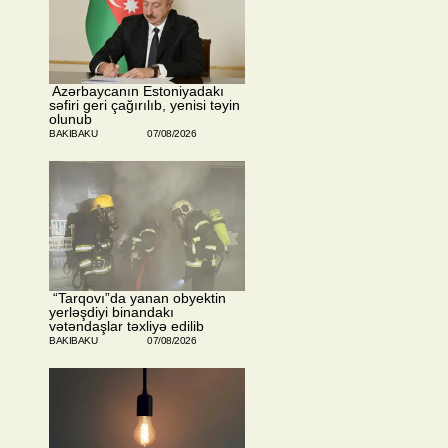
​ Azərbaycanın Estoniyadakı
səfiri geri çağırılıb, yenisi təyin
olunub
BAKIBAKU
07/08/2026
​ “Tarqovı”da yanan obyektin
yerləşdiyi binandakı
vətəndaşlar təxliyə edilib
BAKIBAKU
07/08/2026