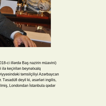
018-ci illərdə Baş nazirin müavini)
i ilə keçirilən beynəlxalq
iyyəsindəki təmsilçiliyi Azərbaycan
əsadüfi deyil ki, əsərləri ingilis,
edilmiş, Londondan İstanbula qədər