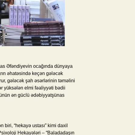
lyas Əfəndiyevin ocağında dünyaya
bların əhatəsində keçən gələcək
r, gələcək şah əsərlərinin təməlini
r yüksələn elmi fəaliyyəti bədii
vrünün ən güclü ədəbiyyatşünas
 biri, “hekayə ustası” kimi daxil
 Psixoloji Hekayələri – “Baladadaşın