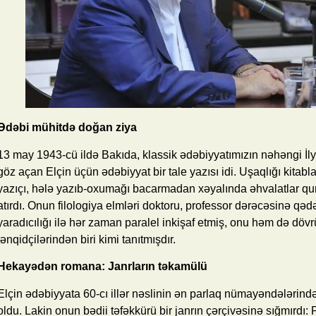
Ədəbi mühitdə doğan ziya
13 may 1943-cü ildə Bakıda, klassik ədəbiyyatımızın nəhəngi İ
göz açan Elçin üçün ədəbiyyat bir tale yazısı idi. Uşaqlığı kita
yazıçı, hələ yazıb-oxumağı bacarmadan xəyalında əhvalatlar quru
atırdı. Onun filologiya elmləri doktoru, professor dərəcəsinə qədə
yaradıcılığı ilə hər zaman paralel inkişaf etmiş, onu həm də dö
tənqidçilərindən biri kimi tanıtmışdır.
Hekayədən romana: Janrların təkamülü
Elçin ədəbiyyata 60-cı illər nəslinin ən parlaq nümayəndələrindən
oldu. Lakin onun bədii təfəkkürü bir janrın çərçivəsinə sığmırdı: