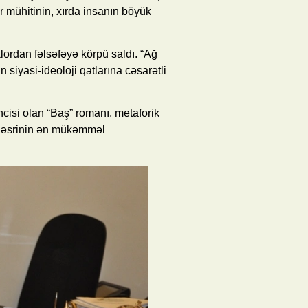
ər mühitinin, xırda insanın böyük
klordan fəlsəfəyə körpü saldı. “Ağ
siyasi-ideoloji qatlarına cəsarətli
ncisi olan “Baş” romanı, metaforik
 nəsrinin ən mükəmməl