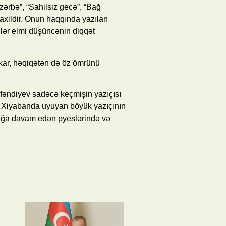
zərbə”, “Sahilsiz gecə”, “Bağ
axildir. Onun haqqında yazılan
illər elmi düşüncənin diqqət
ar, həqiqətən də öz ömrünü
fəndiyev sadəcə keçmişin yazıçısı
xri Xiyabanda uyuyan böyük yazıçının
mağa davam edən pyeslərində və