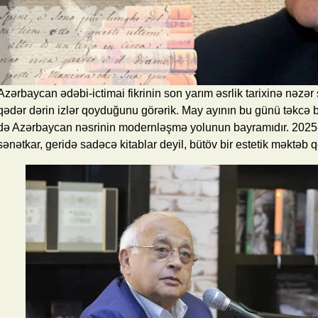
Azərbaycan ədəbi-ictimai fikrinin son yarım əsrlik tarixinə nəzər
qədər dərin izlər qoyduğunu görərik. May ayının bu günü təkcə 
də Azərbaycan nəsrinin modernləşmə yolunun bayramıdır. 2025-
sənətkar, geridə sadəcə kitablar deyil, bütöv bir estetik məktəb 