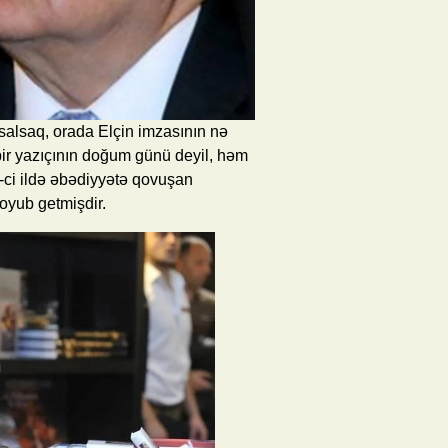
 salsaq, orada Elçin imzasının nə
bir yazıçının doğum günü deyil, həm
ci ildə əbədiyyətə qovuşan
qoyub getmişdir.