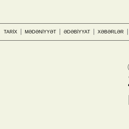
TARİX
MƏDƏNİYYƏT
ƏDƏBİYYAT
XƏBƏRLƏR