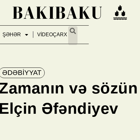
ŞƏHƏR
VİDEOÇARX
ƏDƏBİYYAT
Zamanın və sözün 
Elçin Əfəndiyev