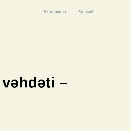
Azərbaycan
Русский
vəhdəti –