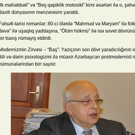
ilk məhəbbəti” və “Beş qəpiklik motosikl” kimi əsərləri ilə o, şəh
daxili dünyasının mənzərəsini yaratdı.
Fəlsəfi-tarixi romanlar: 80-ci illərdə “Mahmud və Məryəm” ilə fol
dəvə” ilə uşaqlıq yaddaşına, “Ölüm hökmü” ilə isə sovet dövrünün 
bir baxış nümayiş etdirdi.
Modernizmin Zirvəsi – “Baş”: Yazıçının son dövr yaradıcılığının i
dili və dərin psixologizmi ilə müasir Azərbaycan postmodernist
nümunələrindən biri sayılır.