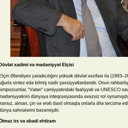
Dövlət xadimi və mədəniyyət Elçisi
Elçin Əfəndiyev yaradıcılığını yüksək dövlət vəzifəsi ilə (1993–2
uğurla sintez edə bilmiş nadir şəxsiyyətlərdəndir. Onun rəhbərliy
simpoziumlar, “Vətən” cəmiyyətindəki fəaliyyəti və UNESCO səv
mədəniyyətinin dünyaya inteqrasiyasında əvəzsiz rol oynamışdır. T
fransız, alman, çin və ərəb daxil olmaqla onlarla dilə tərcümə 
dünya səhnələrini bəzəmişdir.
Ölməz irs və əbədi ehtiram