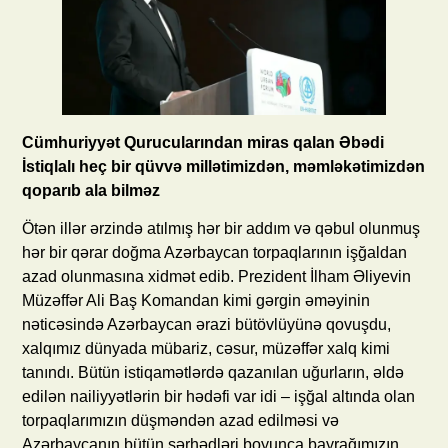
Cümhuriyyət Qurucularından miras qalan Əbədi
İstiqlalı heç bir qüvvə millətimizdən, məmləkətimizdən
qoparıb ala bilməz
Ötən illər ərzində atılmış hər bir addım və qəbul olunmuş
hər bir qərar doğma Azərbaycan torpaqlarının işğaldan
azad olunmasına xidmət edib. Prezident İlham Əliyevin
Müzəffər Ali Baş Komandan kimi gərgin əməyinin
nəticəsində Azərbaycan ərazi bütövlüyünə qovuşdu,
xalqımız dünyada mübariz, cəsur, müzəffər xalq kimi
tanındı. Bütün istiqamətlərdə qazanılan uğurların, əldə
edilən nailiyyətlərin bir hədəfi var idi – işğal altında olan
torpaqlarımızın düşməndən azad edilməsi və
Azərbaycanın bütün sərhədləri boyunca bayrağımızın