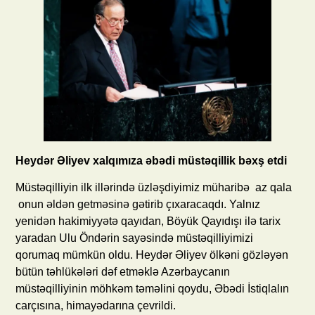
Heydər Əliyev xalqımıza əbədi müstəqillik bəxş etdi
Müstəqilliyin ilk illərində üzləşdiyimiz müharibə az qala
onun əldən getməsinə gətirib çıxaracaqdı. Yalnız
yenidən hakimiyyətə qayıdan, Böyük Qayıdışı ilə tarix
yaradan Ulu Öndərin sayəsində müstəqilliyimizi
qorumaq mümkün oldu. Heydər Əliyev ölkəni gözləyən
bütün təhlükələri dəf etməklə Azərbaycanın
müstəqilliyinin möhkəm təməlini qoydu, Əbədi İstiqlalın
carçısına, himayədarına çevrildi.