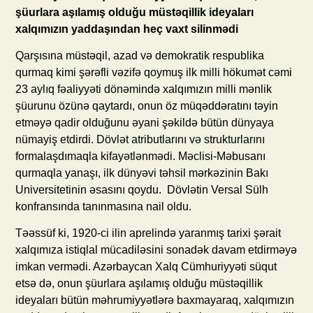
şüurlara aşılamış olduğu müstəqillik ideyaları
xalqımızın yaddaşından heç vaxt silinmədi
Qarşısına müstəqil, azad və demokratik respublika
qurmaq kimi şərəfli vəzifə qoymuş ilk milli hökumət cəmi
23 aylıq fəaliyyəti dönəmində xalqımızın milli mənlik
şüurunu özünə qaytardı, onun öz müqəddəratını təyin
etməyə qadir olduğunu əyani şəkildə bütün dünyaya
nümayiş etdirdi. Dövlət atributlarını və strukturlarını
formalaşdımaqla kifayətlənmədi. Məclisi-Məbusanı
qurmaqla yanaşı, ilk dünyəvi təhsil mərkəzinin Bakı
Universitetinin əsasını qoydu. Dövlətin Versal Sülh
konfransında tanınmasına nail oldu.
Təəssüf ki, 1920-ci ilin aprelində yaranmış tarixi şərait
xalqımıza istiqlal mücadiləsini sonadək davam etdirməyə
imkan vermədi. Azərbaycan Xalq Cümhuriyyəti süqut
etsə də, onun şüurlara aşılamış olduğu müstəqillik
ideyaları bütün məhrumiyyətlərə baxmayaraq, xalqımızın