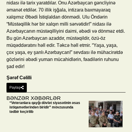
nidası ilə tarix yaratdılar. Onu Azərbaycan gəncliyinə
əmanət etdilər. 70 illik işğala, intizara baxmayaraq
xalqımız Əbədi İstiqlaldan dönmədi. Ulu Öndərin
“Müstəqillik hər bir xalqın milli sərvətidir!” nidası ilə
Azərbaycanın müstəqilliyini daimi, əbədi və dönməz etdi.
Bu gün Azərbaycan azaddır, müstəqildir, özü-öz
müqəddəratını həll edir. Təkcə həll etmir. “Yaşa, yaşa,
çox yaşa, ey şanlı Azərbaycan!” sevdası ilə mühacirətdə
gözlərini əbədi yuman mücahidlərin, fəadilərin ruhunu
şad edir!
Şərəf Cəlilli
Paylaş
BƏNZƏR XƏBƏRLƏR
“Veteranlara qayğı dövlət siyasətinin əsas
istiqamətlərindən biridir” mövzusunda
tədbir keçirilib