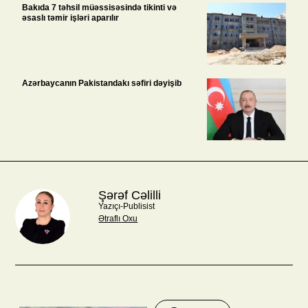
Bakıda 7 təhsil müəssisəsində tikinti və
əsaslı təmir işləri aparılır
Azərbaycanın Pakistandakı səfiri dəyişib
Şərəf Cəlilli
Yazıçı-Publisist
Ətraflı Oxu