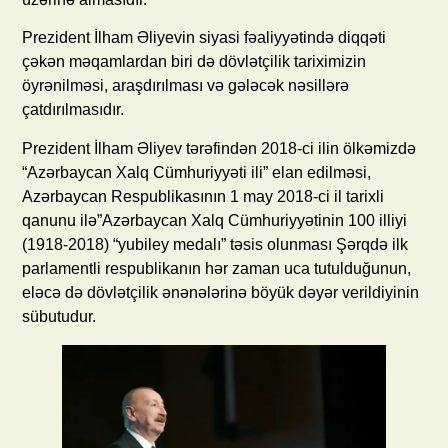
Prezident İlham Əliyevin siyasi fəaliyyətində diqqəti
çəkən məqamlardan biri də dövlətçilik tariximizin
öyrənilməsi, araşdırılması və gələcək nəsillərə
çatdırılmasıdır.
Prezident İlham Əliyev tərəfindən 2018-ci ilin ölkəmizdə
“Azərbaycan Xalq Cümhuriyyəti ili” elan edilməsi,
Azərbaycan Respublikasının 1 may 2018-ci il tarixli
qanunu ilə”Azərbaycan Xalq Cümhuriyyətinin 100 illiyi
(1918-2018) “yubiley medalı” təsis olunması Şərqdə ilk
parlamentli respublikanın hər zaman uca tutulduğunun,
eləcə də dövlətçilik ənənələrinə böyük dəyər verildiyinin
sübutudur.