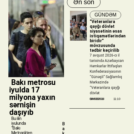
Ən son
GÜNDƏM
“Veteranlara
qayğı dövlət
siyasətinin əsas
istiqamətlərindən
biridir”
mövzusunda
tədbir keçirilib
7 avqust 2026-cı il
tarixində Azərbaycan
Həmkarlar İttifaqları
Konfederasiyasının
“Günəşli” Sağlamlıq
​ Bakı metrosu
Mərkəzində
iyulda 17
“Veteranlara qayğı
dövlət
milyona yaxın
BAKIBAKU
08/08/2026
11:10
sərnişin
daşıyıb
Bu ilin
iyulunda
B
“Bakı
a
Metropliten
k