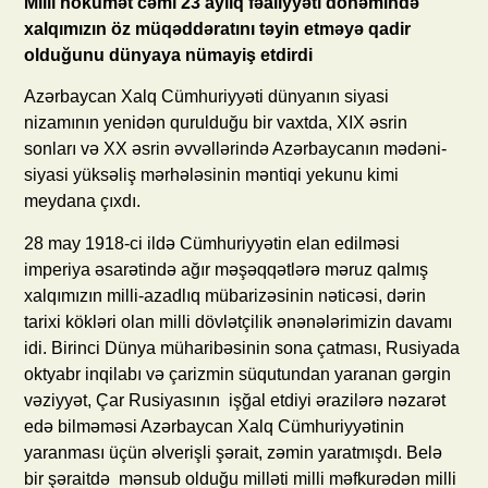
Milli hökumət cəmi 23 aylıq fəaliyyəti dönəmində
xalqımızın öz müqəddəratını təyin etməyə qadir
olduğunu dünyaya nümayiş etdirdi
Azərbaycan Xalq Cümhuriyyəti dünyanın siyasi
nizamının yenidən qurulduğu bir vaxtda, XIX əsrin
sonları və XX əsrin əvvəllərində Azərbaycanın mədəni-
siyasi yüksəliş mərhələsinin məntiqi yekunu kimi
meydana çıxdı.
28 may 1918-ci ildə Cümhuriyyətin elan edilməsi
imperiya əsarətində ağır məşəqqətlərə məruz qalmış
xalqımızın milli-azadlıq mübarizəsinin nəticəsi, dərin
tarixi kökləri olan milli dövlətçilik ənənələrimizin davamı
idi. Birinci Dünya müharibəsinin sona çatması, Rusiyada
oktyabr inqilabı və çarizmin süqutundan yaranan gərgin
vəziyyət, Çar Rusiyasının işğal etdiyi ərazilərə nəzarət
edə bilməməsi Azərbaycan Xalq Cümhuriyyətinin
yaranması üçün əlverişli şərait, zəmin yaratmışdı. Belə
bir şəraitdə mənsub olduğu milləti milli məfkurədən milli