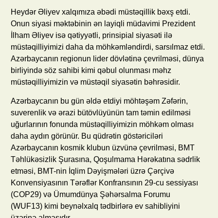
Heydər Əliyev xalqımıza əbədi müstəqillik bəxş etdi.
Onun siyasi məktəbinin ən layiqli müdavimi Prezident
İlham Əliyev isə qətiyyətli, prinsipial siyasəti ilə
müstəqilliyimizi daha da möhkəmləndirdi, sarsılmaz etdi.
Azərbaycanın regionun lider dövlətinə çevrilməsi, dünya
birliyində söz sahibi kimi qəbul olunması məhz
müstəqilliyimizin və müstəqil siyasətin bəhrəsidir.
Azərbaycanın bu gün əldə etdiyi möhtəşəm Zəfərin,
suverenlik və ərazi bütövlüyünün tam təmin edilməsi
uğurlarının fonunda müstəqilliyimizin möhkəm olması
daha aydın görünür. Bu qüdrətin göstəriciləri
Azərbaycanın kosmik klubun üzvünə çevrilməsi, BMT
Təhlükəsizlik Şurasına, Qoşulmama Hərəkatına sədrlik
etməsi, BMT-nin İqlim Dəyişmələri üzrə Çərçivə
Konvensiyasının Tərəflər Konfransının 29-cu sessiyası
(COP29) və Ümumdünya Şəhərsalma Forumu
(WUF13) kimi beynəlxalq tədbirlərə ev sahibliyini
üzərinə almasıdır.