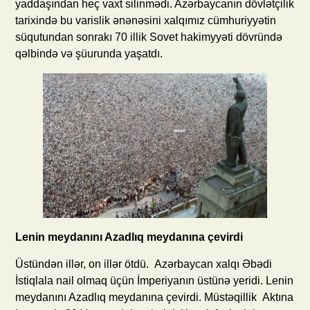
yaddaşından heç vaxt silinmədi. Azərbaycanın dövlətçilik
tarixində bu varislik ənənəsini xalqımız cümhuriyyətin
süqutundan sonrakı 70 illik Sovet hakimyyəti dövründə
qəlbində və şüurunda yaşatdı.
Lenin meydanını Azadlıq meydanına çevirdi
Üstündən illər, on illər ötdü. Azərbaycan xalqı Əbədi
İstiqlala nail olmaq üçün İmperiyanın üstünə yeridi. Lenin
meydanını Azadlıq meydanına çevirdi. Müstəqillik Aktına