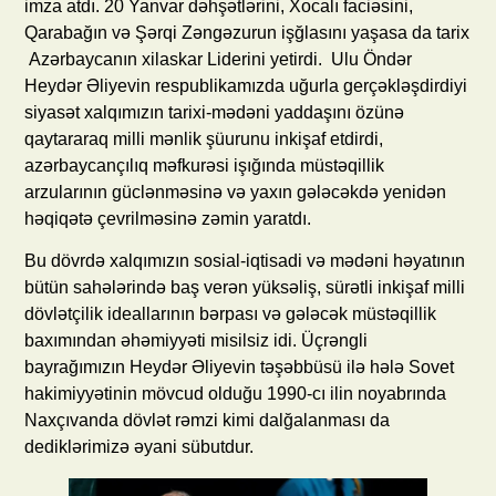
imza atdı. 20 Yanvar dəhşətlərini, Xocalı faciəsini,
Qarabağın və Şərqi Zəngəzurun işğlasını yaşasa da tarix
Azərbaycanın xilaskar Liderini yetirdi. Ulu Öndər
Heydər Əliyevin respublikamızda uğurla gerçəkləşdirdiyi
siyasət xalqımızın tarixi-mədəni yaddaşını özünə
qaytararaq milli mənlik şüurunu inkişaf etdirdi,
azərbaycançılıq məfkurəsi işığında müstəqillik
arzularının güclənməsinə və yaxın gələcəkdə yenidən
həqiqətə çevrilməsinə zəmin yaratdı.
Bu dövrdə xalqımızın sosial-iqtisadi və mədəni həyatının
bütün sahələrində baş verən yüksəliş, sürətli inkişaf milli
dövlətçilik ideallarının bərpası və gələcək müstəqillik
baxımından əhəmiyyəti misilsiz idi. Üçrəngli
bayrağımızın Heydər Əliyevin təşəbbüsü ilə hələ Sovet
hakimiyyətinin mövcud olduğu 1990-cı ilin noyabrında
Naxçıvanda dövlət rəmzi kimi dalğalanması da
dediklərimizə əyani sübutdur.