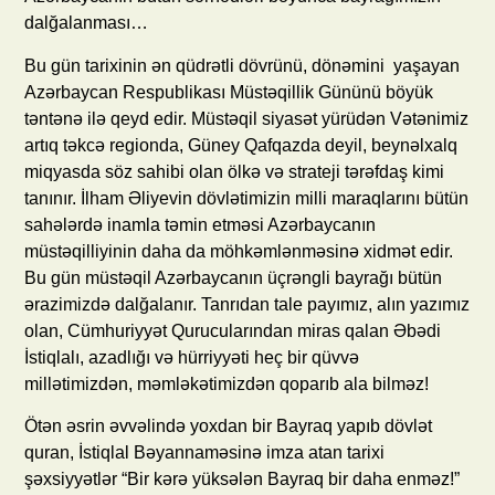
dalğalanması…
Bu gün tarixinin ən qüdrətli dövrünü, dönəmini yaşayan
Azərbaycan Respublikası Müstəqillik Gününü böyük
təntənə ilə qeyd edir. Müstəqil siyasət yürüdən Vətənimiz
artıq təkcə regionda, Güney Qafqazda deyil, beynəlxalq
miqyasda söz sahibi olan ölkə və strateji tərəfdaş kimi
tanınır. İlham Əliyevin dövlətimizin milli maraqlarını bütün
sahələrdə inamla təmin etməsi Azərbaycanın
müstəqilliyinin daha da möhkəmlənməsinə xidmət edir.
Bu gün müstəqil Azərbaycanın üçrəngli bayrağı bütün
ərazimizdə dalğalanır. Tanrıdan tale payımız, alın yazımız
olan, Cümhuriyyət Qurucularından miras qalan Əbədi
İstiqlalı, azadlığı və hürriyyəti heç bir qüvvə
millətimizdən, məmləkətimizdən qoparıb ala bilməz!
Ötən əsrin əvvəlində yoxdan bir Bayraq yapıb dövlət
quran, İstiqlal Bəyannaməsinə imza atan tarixi
şəxsiyyətlər “Bir kərə yüksələn Bayraq bir daha enməz!”