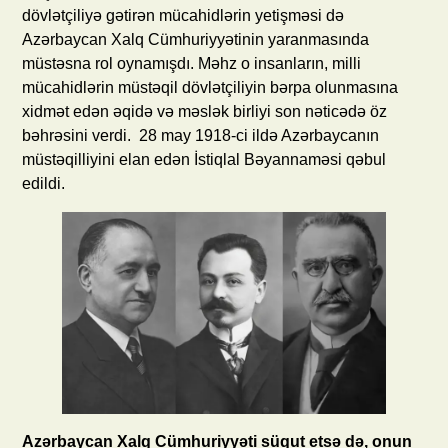
dövlətçiliyə gətirən mücahidlərin yetişməsi də
Azərbaycan Xalq Cümhuriyyətinin yaranmasında
müstəsna rol oynamışdı. Məhz o insanların, milli
mücahidlərin müstəqil dövlətçiliyin bərpa olunmasına
xidmət edən əqidə və məslək birliyi son nəticədə öz
bəhrəsini verdi. 28 may 1918-ci ildə Azərbaycanın
müstəqilliyini elan edən İstiqlal Bəyannaməsi qəbul
edildi.
Azərbaycan Xalq Cümhuriyyəti süqut etsə də, onun