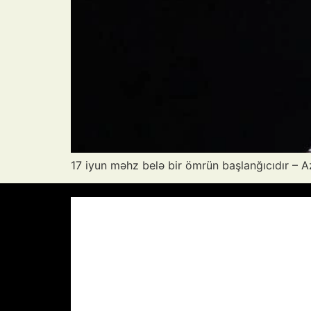
17 iyun məhz belə bir ömrün başlanğıcıdır – 
Azərbaycan Respublikası, AZ
02:06,
25
°C
Aydın Səma