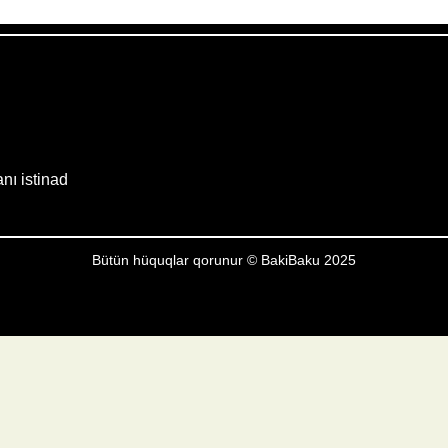
Weather from OpenWeatherMap
anı istinad
Bütün hüquqlar qorunur © BakiBaku 2025