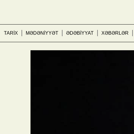
TARİX
MƏDƏNİYYƏT
ƏDƏBİYYAT
XƏBƏRLƏR
“Dəli Kür”ün Mələyi – 