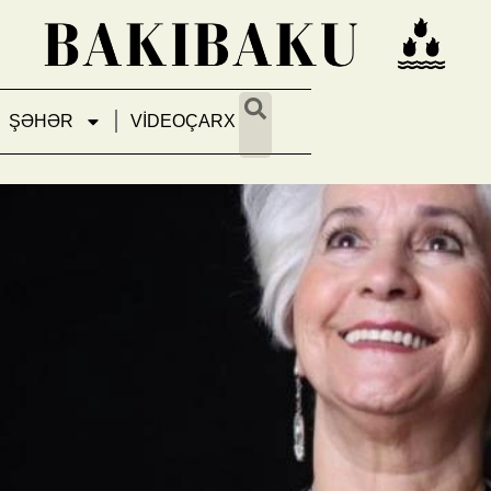
ŞƏHƏR
VİDEOÇARX
Ekranımızın Zemfira Sadıxovası