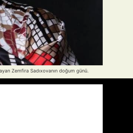
aşayan Zemfira Sadıxovanın doğum günü.
Pressure:
1012 mb
Wind Gust:
5 mph
Visibility:
10 km
Sunset:
19:59