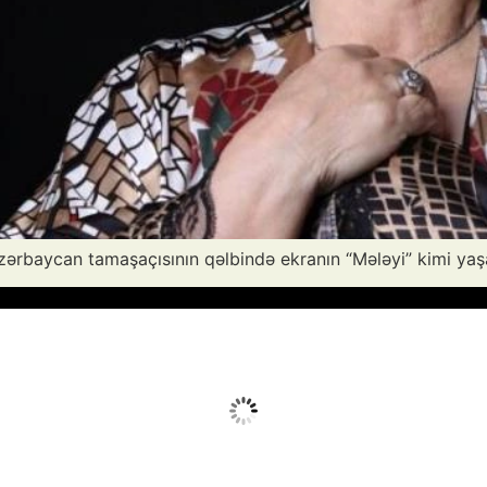
Azərbaycan tamaşaçısının qəlbində ekranın “Mələyi” kimi y
Avq 7, 2026
Humidity:
56 %
Wind:
3 mph
Clouds:
6%
Sunrise:
05:52