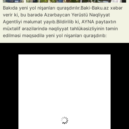
Bakıda yeni yol nişanları quraşdırılır.Baki-Baku.az xəbər
verir ki, bu barədə Azərbaycan Yerüstü Nəqliyyat
Agentliyi məlumat yayıb.Bildirilib ki, AYNA paytaxtın
müxtəlif ərazilərində nəqliyyat təhlükəsizliyinin təmin
edilməsi məqsədilə yeni yol nişanları quraşdırıb:
Azərbaycan
Respublikası, AZ
09:25,
Avq 6, 2026
30
°C
Aydın Səma
Wind Gust:
8 mph