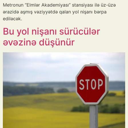
Metronun “Elmlər Akademiyası” stansiyası ilə üz-üzə
ərazidə aşmış vəziyyətdə qalan yol nişanı bərpa
ediləcək.
Bu yol nişanı sürücülər
əvəzinə düşünür