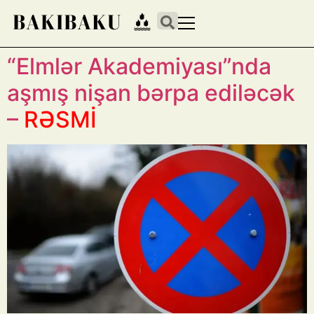
“Elmlər Akademiyası”nda
aşmış nişan bərpa ediləcək
–
RƏSMİ