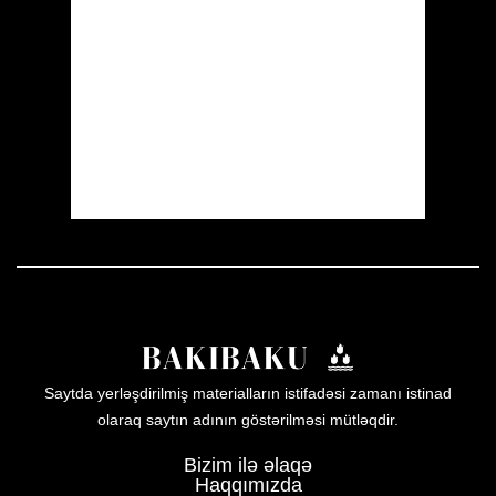
Clouds:
0%
Visibility:
10 km
Sunrise:
05:51
Sunset:
20:00
35 %
1013 mb
6 mph
Weather from OpenWeatherMap
Saytda yerləşdirilmiş materialların istifadəsi zamanı istinad
olaraq saytın adının göstərilməsi mütləqdir.
Bizim ilə əlaqə
Haqqımızda