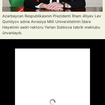
Azərbaycan Respublikasının Prezidenti İlham Əliyev Lev
Qumilyov adına Avrasiya Milli Universitetinin İdarə
Heyətinin sədri-rektoru Yerlan Sıdıkova təbrik məktubu
ünvanlayıb.
Azərbaycan
Respublikası, AZ
07:34,
Avq 9, 2026
28
°C
Aydın Səma