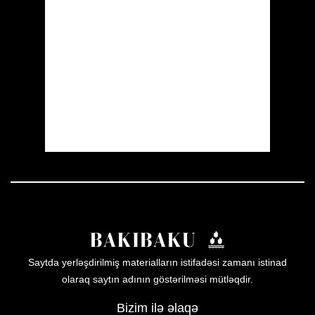
Wind Gust:
3 mph
Clouds:
5%
Visibility:
10 km
Sunrise:
05:54
Sunset:
19:56
48 %
1009 mb
3 mph
Weather from OpenWeatherMap
Saytda yerləşdirilmiş materialların istifadəsi zamanı istinad
olaraq saytın adının göstərilməsi mütləqdir.
Bizim ilə əlaqə