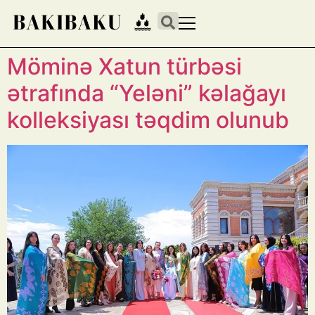
Möminə Xatun türbəsi
ətrafında “Yeləni” kəlağayı
kolleksiyası təqdim olunub