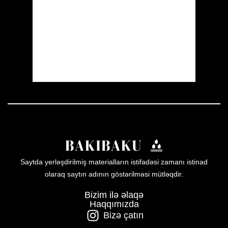
Visibility:
10 km
Sunrise:
05:54
Sunset:
19:56
54 %
1008 mb
3 mph
Weather from OpenWeatherMap
Saytda yerləşdirilmiş materialların istifadəsi zamanı istinad
olaraq saytın adının göstərilməsi mütləqdir.
Bizim ilə əlaqə
Haqqımızda
Bizə çatın