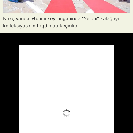
Naxçıvanda, Əcəmi seyrəngahında “Yeləni” kəlağayı
kolleksiyasının təqdimatı keçirilib.
Azərbaycan
Respublikası, AZ
02:30,
Avq 9, 2026
26
°C
Dağınıq Buludlu
Wind Gust:
3 mph
Clouds:
44%