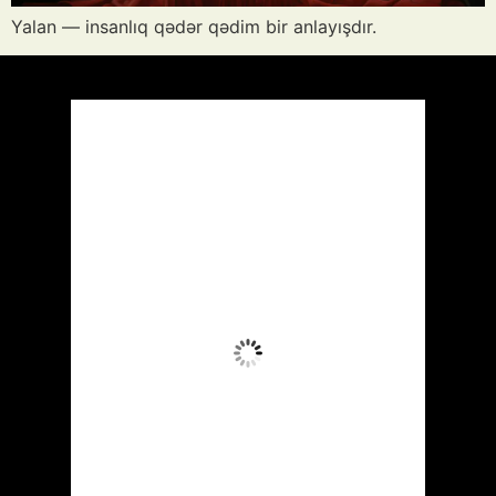
Yalan — insanlıq qədər qədim bir anlayışdır.
Azərbaycan
Respublikası, AZ
20:03,
Avq 6, 2026
33
°C
Aydın Səma
Wind Gust:
28 mph
Clouds:
10%
Visibility:
10 km
Sunrise:
05:51
Sunset:
20:00