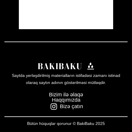
24 %
1010 mb
18 mph
Weather from OpenWeatherMap
Saytda yerləşdirilmiş materialların istifadəsi zamanı istinad
olaraq saytın adının göstərilməsi mütləqdir.
Bizim ilə əlaqə
Haqqımızda
Bizə çatın
Bütün hüquqlar qorunur © BakiBaku 2025