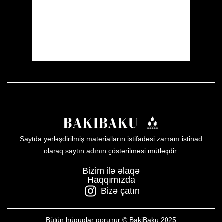
Sunset:
19:59
30 %
1010 mb
17 mph
Weather from OpenWeatherMap
Saytda yerləşdirilmiş materialların istifadəsi zamanı istinad
olaraq saytın adının göstərilməsi mütləqdir.
Bizim ilə əlaqə
Haqqımızda
Bizə çatın
Bütün hüquqlar qorunur © BakiBaku 2025