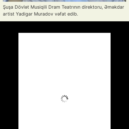
Şuşa Dövlət Musiqili Dram Teatrının direktoru, Əməkdar
artist Yadigar Muradov vəfat edib.
Azərbaycan
Respublikası, AZ
20:42,
Avq 7, 2026
32
°C
Aydın Səma
Wind Gust:
28 mph
Clouds:
8%
Visibility:
10 km
Sunrise:
05:52