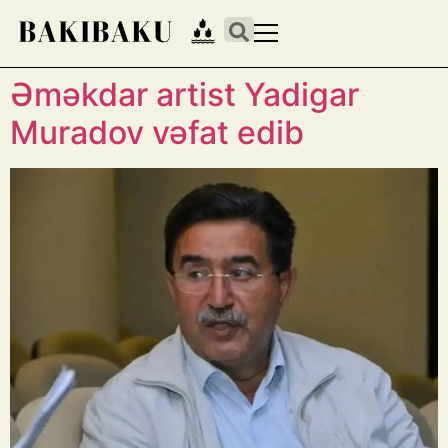
Əməkdar artist Yadigar
Muradov vəfat edib