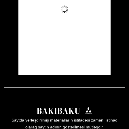
Aydın Səma
Wind Gust:
7 mph
Clouds:
0%
Visibility:
10 km
Sunrise:
05:55
Sunset:
19:55
21 %
1007 mb
6 mph
Weather from OpenWeatherMap
Saytda yerləşdirilmiş materialların istifadəsi zamanı istinad
olaraq saytın adının göstərilməsi mütləqdir.