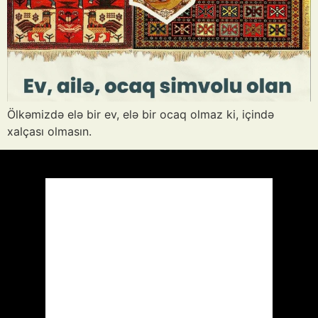
Ölkəmizdə elə bir ev, elə bir ocaq olmaz ki, içində
xalçası olmasın.
Azərbaycan
Respublikası, AZ
12:30,
Avq 10, 2026
37
°C