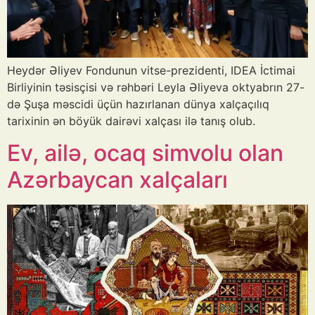
Heydər Əliyev Fondunun vitse-prezidenti, IDEA İctimai
Birliyinin təsisçisi və rəhbəri Leyla Əliyeva oktyabrın 27-
də Şuşa məscidi üçün hazırlanan dünya xalçaçılıq
tarixinin ən böyük dairəvi xalçası ilə tanış olub.
Ev, ailə, ocaq simvolu olan
Azərbaycan xalçaları