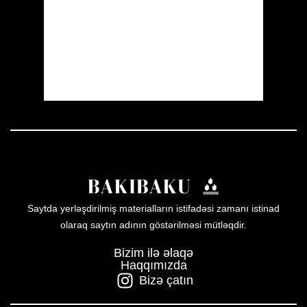
Sunrise:
05:53
Sunset:
19:57
20 %
1005 mb
18 mph
Weather from OpenWeatherMap
Saytda yerləşdirilmiş materialların istifadəsi zamanı istinad
olaraq saytın adının göstərilməsi mütləqdir.
Bizim ilə əlaqə
Haqqımızda
Bizə çatın