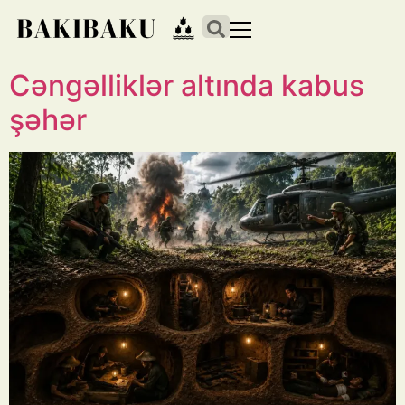
Cəngəlliklər altında kabus
şəhər