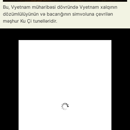
Bu, Vyetnam müharibəsi dövründə Vyetnam xalqının
dözümlülüyünün və bacarığının simvoluna çevrilən
məşhur Ku Çi tunelləridir.
Azərbaycan
Respublikası, AZ
18:24,
Avq 8, 2026
39
°C
Aydın Səma
Wind Gust:
15 mph
Clouds:
0%
Visibility:
10 km