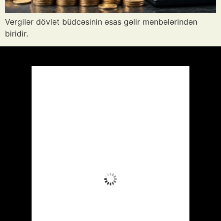
Vergilər dövlət büdcəsinin əsas gəlir mənbələrindən
biridir.
Azərbaycan
Respublikası, AZ
01:52,
Avq 7, 2026
25
°C
Aydın Səma
Wind Gust:
5 mph
Clouds:
6%
Visibility:
10 km