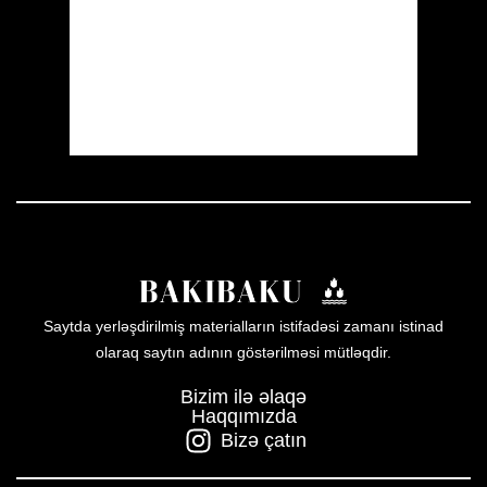
Sunrise:
05:52
Sunset:
19:59
56 %
1012 mb
3 mph
Weather from OpenWeatherMap
Saytda yerləşdirilmiş materialların istifadəsi zamanı istinad
olaraq saytın adının göstərilməsi mütləqdir.
Bizim ilə əlaqə
Haqqımızda
Bizə çatın