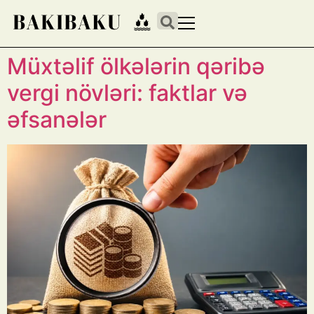
Müxtəlif ölkələrin qəribə
vergi növləri: faktlar və
əfsanələr