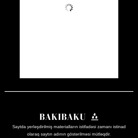
Aydın Səma
Wind Gust:
28 mph
Clouds:
10%
Visibility:
10 km
Sunrise:
05:51
Sunset:
20:00
24 %
1010 mb
18 mph
Weather from OpenWeatherMap
Saytda yerləşdirilmiş materialların istifadəsi zamanı istinad
olaraq saytın adının göstərilməsi mütləqdir.