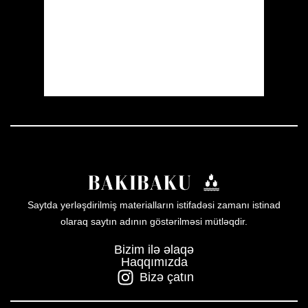
Sunrise:
05:54
Sunset:
19:56
25 %
1007 mb
10 mph
Weather from OpenWeatherMap
Saytda yerləşdirilmiş materialların istifadəsi zamanı istinad
olaraq saytın adının göstərilməsi mütləqdir.
Bizim ilə əlaqə
Haqqımızda
Bizə çatın