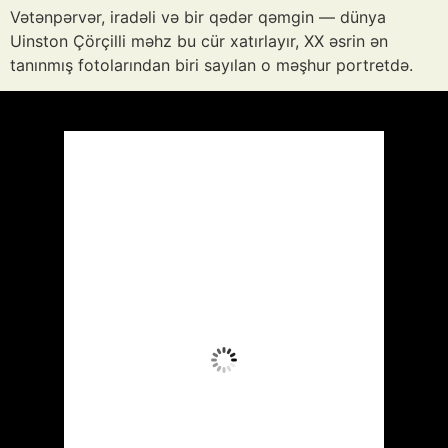
Vətənpərvər, iradəli və bir qədər qəmgin — dünya
Uinston Çörçilli məhz bu cür xatırlayır, XX əsrin ən
tanınmış fotolarından biri sayılan o məşhur portretdə.
Azərbaycan
Respublikası, AZ
12:19,
Avq 9, 2026
37
°C
Az Buludlu
Wind Gust:
12 mph
Clouds:
13%
Visibility:
10 km