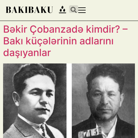
Bəkir Çobanzadə kimdir? –
Bakı küçələrinin adlarını
daşıyanlar