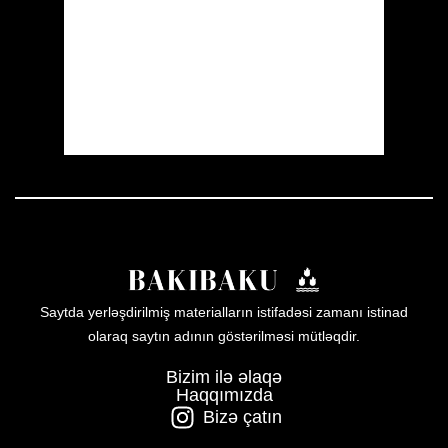
Visibility:
10 km
Sunrise:
05:51
Sunset:
20:00
19 %
1011 mb
8 mph
Weather from OpenWeatherMap
Saytda yerləşdirilmiş materialların istifadəsi zamanı istinad
olaraq saytın adının göstərilməsi mütləqdir.
Bizim ilə əlaqə
Haqqımızda
Bizə çatın