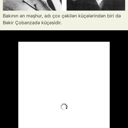
Bakının ən məşhur, adı çox çəkilən küçələrindən biri də
Bəkir Çobanzadə küçəsidir.
Azərbaycan
Respublikası, AZ
12:58,
Avq 6, 2026
37
°C
Aydın Səma
Wind Gust:
13 mph
Clouds:
0%