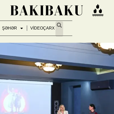
ŞƏHƏR
VİDEOÇARX
t, tənhalıq və qadının görünmə