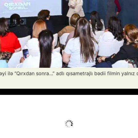
yi ilə “Qırxdan sonra…” adlı qısametrajlı bədii filmin yalnız
Avq 9, 2026
Humidity:
53 %
Wind:
2 mph
Clouds:
4%
Sunrise:
05:54