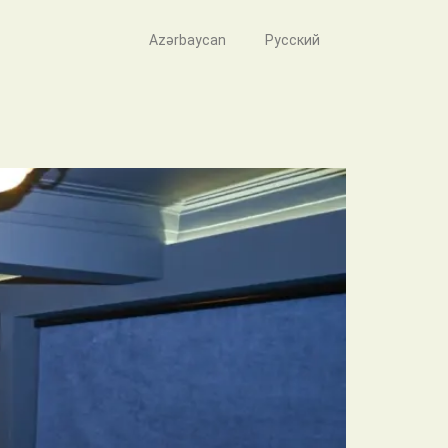
Azərbaycan
Русский
z ağrıları