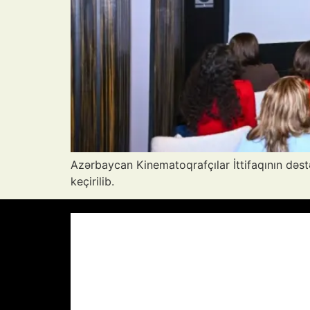
Azərbaycan Kinematoqrafçılar İttifaqının dəstə
keçirilib.
Azərbaycan Respublikası, AZ
07:06,
27
°C
Aydın Səma