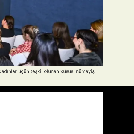
 qadınlar üçün təşkil olunan xüsusi nümayişi
Pressure:
1008 mb
Wind Gust:
2 mph
Visibility:
10 km
Sunset:
19:56