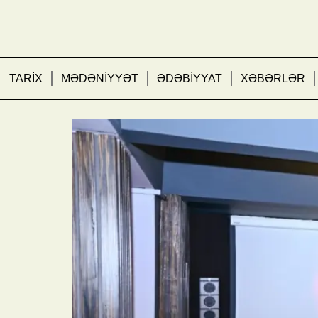
TARİX
MƏDƏNİYYƏT
ƏDƏBİYYAT
XƏBƏRLƏR
“Qırxdan sonra…”: sənə