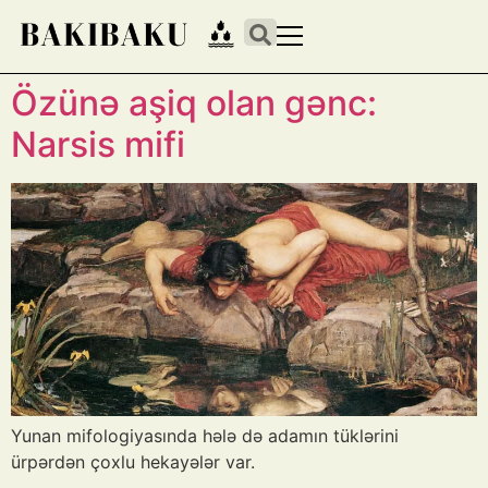
Özünə aşiq olan gənc:
Narsis mifi
Yunan mifologiyasında hələ də adamın tüklərini
ürpərdən çoxlu hekayələr var.