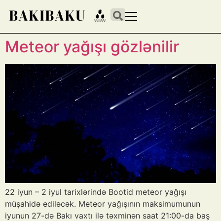
Meteor yağışı gözlənilir
22 iyun – 2 iyul tarixlərində Bootid meteor yağışı
müşahidə ediləcək. Meteor yağışının maksimumunun
iyunun 27-də Bakı vaxtı ilə təxminən saat 21:00-da baş