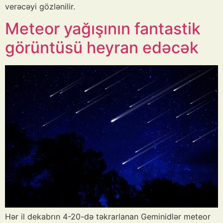
verəcəyi gözlənilir.
Meteor yağışının fantastik
görüntüsü heyran edəcək
Hər il dekabrın 4-20-də təkrarlanan Geminidlər meteor