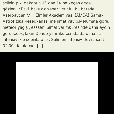
selinin piki dekabrın 13-dən 14-nə keçən gecə
gözlənilir.Baki-baku.az xəbər verir ki, bu barədə
Azərbaycan Milli Elmlər Akademiyası (AMEA) Şamaxı
Astrofizika Rəsədxanası məlumat yayıb.Məlumata görə,
meteor yağışı, əsasən, Şimal yarımkürəsində daha aydın
görünəcək, lakin Cənub yarımkürəsində də daha az
intensivliklə izlənilə bilər. Selin ən intensiv dövrü saat
02:00-da olacaq, […]
Azərbaycan
Respublikası, AZ
10:56,
Avq 9, 2026
35
°C