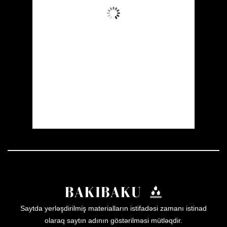
Az Buludlu
Wind Gust:
10 mph
Clouds:
20%
Visibility:
10 km
Sunrise:
05:54
Sunset:
19:56
29 %
1008 mb
8 mph
Weather from OpenWeatherMap
Saytda yerləşdirilmiş materialların istifadəsi zamanı istinad
olaraq saytın adının göstərilməsi mütləqdir.