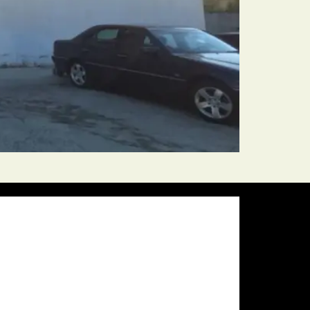
Pressure:
1010 mb
Wind Gust:
28 mph
Visibility:
10 km
Sunset:
20:00