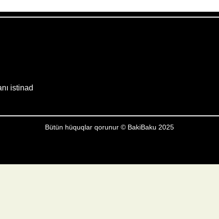
Weather from OpenWeatherMap
anı istinad
Bütün hüquqlar qorunur © BakiBaku 2025