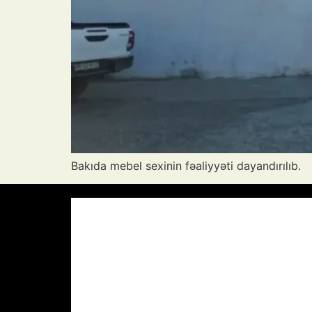
Bakıda mebel sexinin fəaliyyəti dayandırılıb.
Azərbaycan Respublikası, AZ
19:44,
33
°C
Aydın Səma