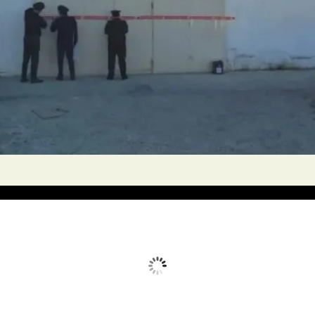
Avq 6, 2026
Humidity:
24 %
Wind:
18 mph
Clouds:
10%
Sunrise:
05:51