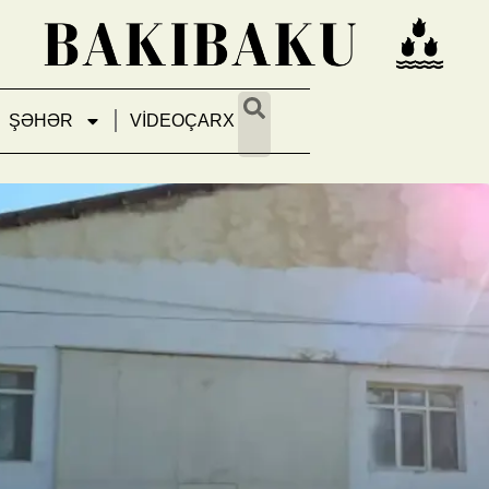
ŞƏHƏR
VİDEOÇARX
aliyyəti dayandırılıb