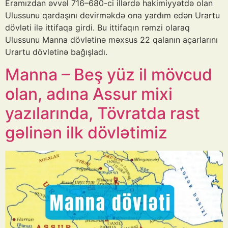
Eramızdan əvvəl 716–680-ci illərdə hakimiyyətdə olan
Ulussunu qardaşını devirməkdə ona yardım edən Urartu
dövləti ilə ittifaqa girdi. Bu ittifaqın rəmzi olaraq
Ulussunu Manna dövlətinə məxsus 22 qalanın açarlarını
Urartu dövlətinə bağışladı.
Manna – Beş yüz il mövcud
olan, adına Assur mixi
yazılarında, Tövratda rast
gəlinən ilk dövlətimiz