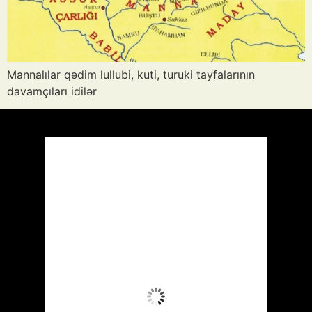
Mannalılar qədim lullubi, kuti, turuki tayfalarının
davamçıları idilər
Azərbaycan
Respublikası, AZ
17:13,
Avq 9, 2026
40
°C
Aydın Səma