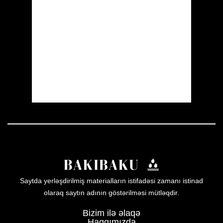
Wind Gust:
15 mph
Clouds:
0%
Visibility:
10 km
Sunrise:
05:54
Sunset:
19:56
19 %
1003 mb
13 mph
Weather from OpenWeatherMap
Saytda yerləşdirilmiş materialların istifadəsi zamanı istinad
olaraq saytın adının göstərilməsi mütləqdir.
Bizim ilə əlaqə
Haqqımızda