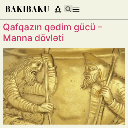
Qafqazın qədim gücü –
Manna dövləti