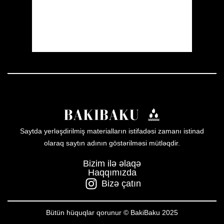
52 %
1009 mb
3 mph
Weather from OpenWeatherMap
Saytda yerləşdirilmiş materialların istifadəsi zamanı istinad
olaraq saytın adının göstərilməsi mütləqdir.
Bizim ilə əlaqə
Haqqımızda
Bizə çatın
Bütün hüquqlar qorunur © BakiBaku 2025