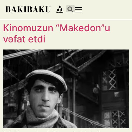
Kinomuzun “Makedon”u
vəfat etdi