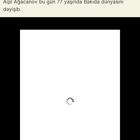
Aqil Ağacanov bu gün 77 yaşında Bakıda dünyasını
dəyişib.
Azərbaycan
Respublikası, AZ
01:03,
Avq 9, 2026
26
°C
Dağınıq Buludlu
Wind Gust:
3 mph
Clouds:
35%
Visibility:
10 km
Sunrise:
05:54
Sunset:
19:56