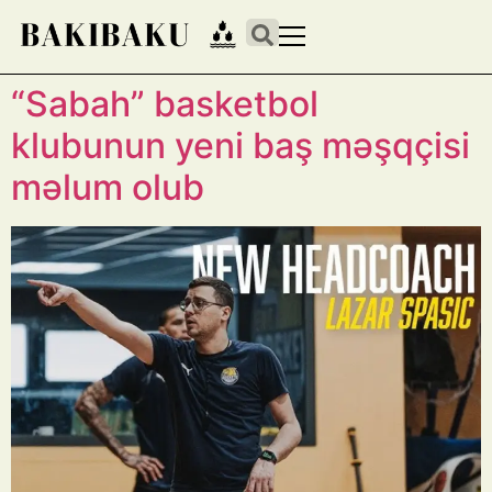
“Sabah” basketbol
klubunun yeni baş məşqçisi
məlum olub