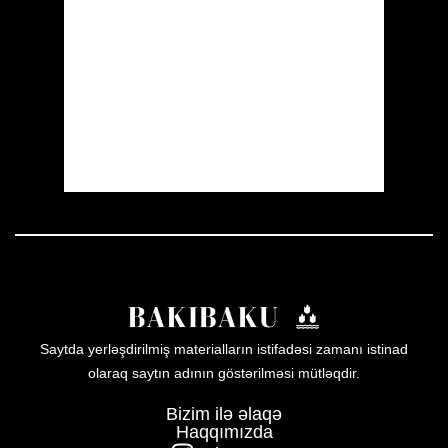
Clouds:
8%
Visibility:
10 km
Sunrise:
05:52
Sunset:
19:59
30 %
1010 mb
17 mph
Weather from OpenWeatherMap
Saytda yerləşdirilmiş materialların istifadəsi zamanı istinad
olaraq saytın adının göstərilməsi mütləqdir.
Bizim ilə əlaqə
Haqqımızda