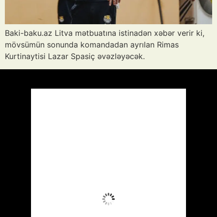
Baki-baku.az Litva mətbuatına istinadən xəbər verir ki,
mövsümün sonunda komandadan ayrılan Rimas
Kurtinaytisi Lazar Spasiç əvəzləyəcək.
Azərbaycan
Respublikası, AZ
21:27,
Avq 7, 2026
32
°C
Aydın Səma
Wind Gust:
28 mph