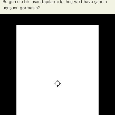
Bu gün elə bir insan tapılarmı ki, heç vaxt hava şarının
uçuşunu görməsin?
Azərbaycan
Respublikası, AZ
07:43,
Avq 7, 2026
28
°C
Aydın Səma
Wind Gust:
5 mph
Clouds:
9%
Visibility:
10 km
Sunrise:
05:52