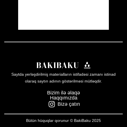
Sunset:
19:59
49 %
1013 mb
3 mph
Weather from OpenWeatherMap
Saytda yerləşdirilmiş materialların istifadəsi zamanı istinad
olaraq saytın adının göstərilməsi mütləqdir.
Bizim ilə əlaqə
Haqqımızda
Bizə çatın
Bütün hüquqlar qorunur © BakiBaku 2025