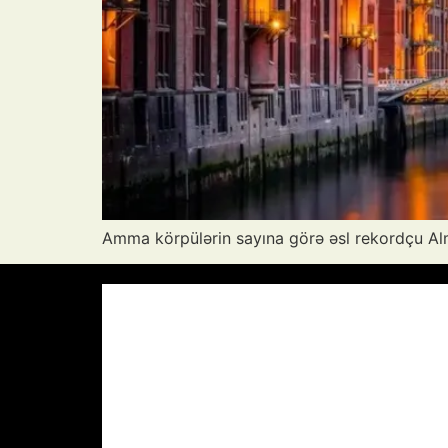
Amma körpülərin sayına görə əsl rekordçu Al
Azərbaycan Respublikası, AZ
12:45,
38
°C
Aydın Səma