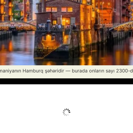
maniyanın Hamburq şəhəridir — burada onların sayı 2300-d
Avq 8, 2026
Humidity:
20 %
Wind:
11 mph
Clouds:
0%
Sunrise:
05:53