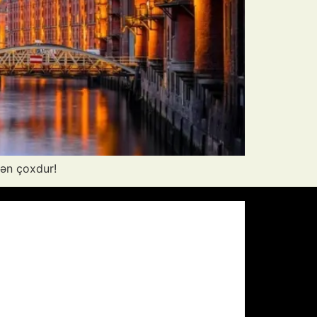
ən çoxdur!
Pressure:
1008 mb
Wind Gust:
13 mph
Visibility:
10 km
Sunset:
19:57