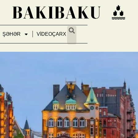
ŞƏHƏR
VİDEOÇARX
əri