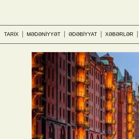
TARİX
MƏDƏNİYYƏT
ƏDƏBİYYAT
XƏBƏRLƏR
Hamburq: körpülər şəh