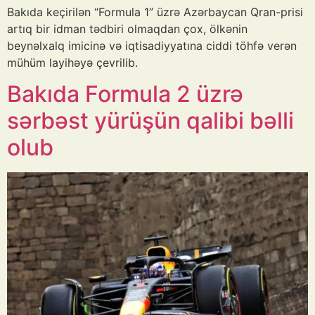
Bakıda keçirilən “Formula 1” üzrə Azərbaycan Qran-prisi
artıq bir idman tədbiri olmaqdan çox, ölkənin
beynəlxalq imicinə və iqtisadiyyatına ciddi töhfə verən
mühüm layihəyə çevrilib.
Bakıda Formula 2 üzrə
sərbəst yürüşün qalibi bəlli
olub