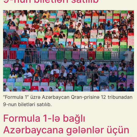
“Formula 1” üzrə Azərbaycan Qran-prisinə 12 tribunadan
9-nun biletləri satılıb.
Formula 1-lə bağlı
Azərbaycana gələnlər üçün