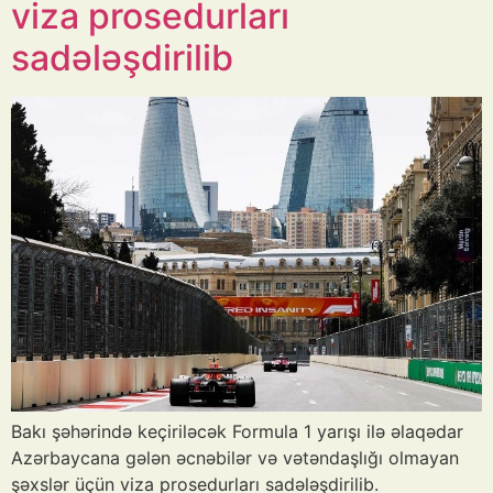
viza prosedurları
sadələşdirilib
Bakı şəhərində keçiriləcək Formula 1 yarışı ilə əlaqədar
Azərbaycana gələn əcnəbilər və vətəndaşlığı olmayan
şəxslər üçün viza prosedurları sadələşdirilib.