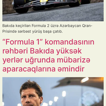
Bakıda keçirilən Formula 2 üzrə Azərbaycan Qran-
Prisində sərbəst yürüş başa çatıb.
“Formula 1” komandasının
rəhbəri Bakıda yüksək
yerlər uğrunda mübarizə
aparacaqlarına əmindir