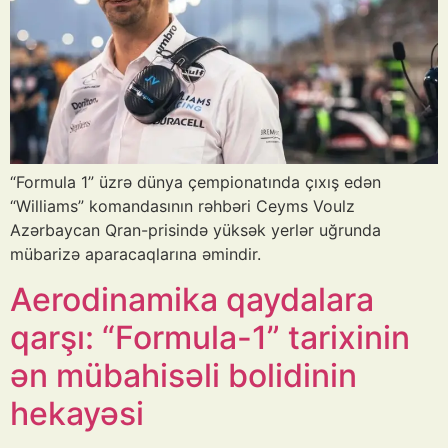
“Formula 1” üzrə dünya çempionatında çıxış edən
“Williams” komandasının rəhbəri Ceyms Voulz
Azərbaycan Qran-prisində yüksək yerlər uğrunda
mübarizə aparacaqlarına əmindir.
Aerodinamika qaydalara
qarşı: “Formula-1” tarixinin
ən mübahisəli bolidinin
hekayəsi