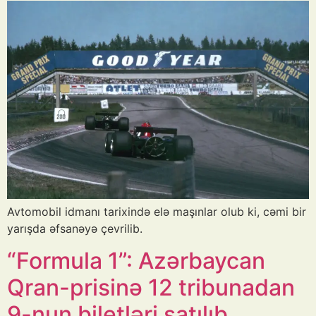
Avtomobil idmanı tarixində elə maşınlar olub ki, cəmi bir
yarışda əfsanəyə çevrilib.
“Formula 1”: Azərbaycan
Qran-prisinə 12 tribunadan
9-nun biletləri satılıb