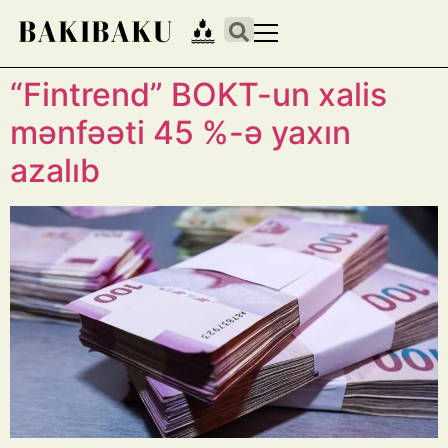
“Fintrend” BOKT-un xalis
mənfəəti 45 %-ə yaxın
azalıb