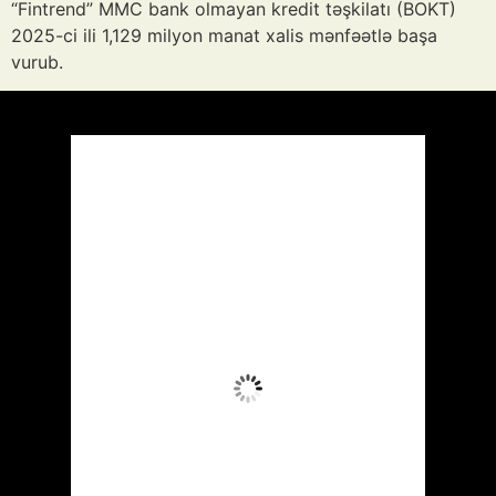
“Fintrend” MMC bank olmayan kredit təşkilatı (BOKT)
2025-ci ili 1,129 milyon manat xalis mənfəətlə başa
vurub.
Azərbaycan
Respublikası, AZ
22:16,
Avq 7, 2026
30
°C
Aydın Səma
Wind Gust:
27 mph
Clouds:
7%
Visibility:
10 km