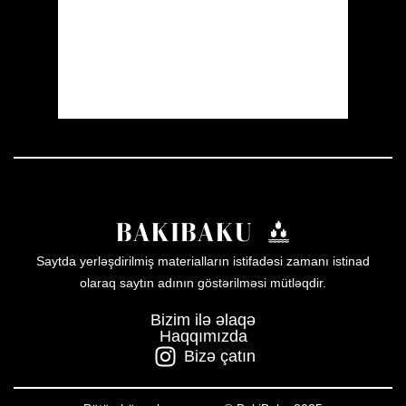
Sunrise:
05:52
Sunset:
19:59
34 %
1010 mb
14 mph
Weather from OpenWeatherMap
Saytda yerləşdirilmiş materialların istifadəsi zamanı istinad
olaraq saytın adının göstərilməsi mütləqdir.
Bizim ilə əlaqə
Haqqımızda
Bizə çatın